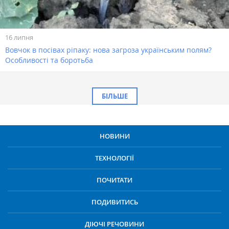
16 липня
Вовчок в посівах ріпаку: нова загроза українським полям?
Особливості та боротьба
БІЛЬШЕ
НОВИНИ
ТЕХНОЛОГІЇ
ПОЧИТАТИ
ПОДИВИТИСЬ
ДІЮЧІ РЕЧОВИНИ