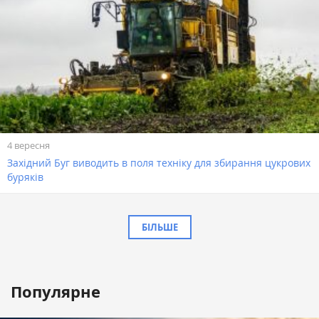
4 вересня
Західний Буг виводить в поля техніку для збирання цукрових
буряків
БІЛЬШЕ
Популярне