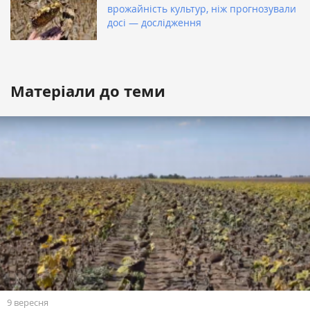
врожайність культур, ніж прогнозували
досі — дослідження
Матеріали до теми
9 вересня