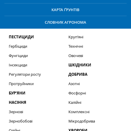
КАРТА ҐРУНТІВ
СЛОВНИК АГРОНОМА
ПЕСТИЦИДИ
Круп’яні
Гербіциди
Технічні
Фунгіциди
Овочеві
Інсекциди
ШКІДНИКИ
Регулятори росту
ДОБРИВА
Протруйники
Азотні
БУР’ЯНИ
Фосфорні
НАСІННЯ
Калійні
Зернові
Комплексні
Зернобобові
Мікродобрива
Олійні
ХВОРОБИ