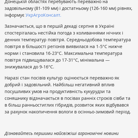
Донецькій областях перебувають переважно на
задовільному (81-109 мм) і достатньому (126-160 мм) рівнях,
інформує
УкрАгроКонсалт.
Зазначається, що в першій декаді серпня в Україні
спостерігалась нестійка погода з коливаннями нічних і
денних температур повітря. Середньодобова температура
повітря в більшості регіонів виявилася на 1-5°С нижче
норми і становила 16-23°С. Максимальна температура
повітря підвищувалася до 17-31°С, мінімальна —
знижувалася до 9-16°С.
Наразі стан посівів культур оцінюється переважно як
добрий і задовільний. Найбільш негативний вплив
посушливих умов на продуктивність кукурудзи та
соняшнику відзначається в посівах ранніх строків сівби та
в більш ранньостиглих гібридів, розвиток яких відбувався
за рахунок накопичення вологи в осінньо-зимовий період.
Дізнавайтесь першими найсвіжіші агрономічні новини