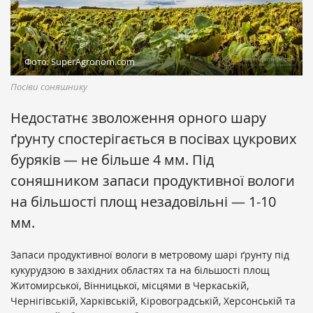
Фото: SuperAgronom.com
Посіви соняшнику
Недостатнє зволоження орного шару
ґрунту спостерігається в посівах цукрових
буряків — не більше 4 мм. Під
соняшником запаси продуктивної вологи
на більшості площ незадовільні — 1-10
мм.
Запаси продуктивної вологи в метровому шарі ґрунту під
кукурудзою в західних областях та на більшості площ
Житомирської, Вінницької, місцями в Черкаській,
Чернігівській, Харківській, Кіровоградській, Херсонській та