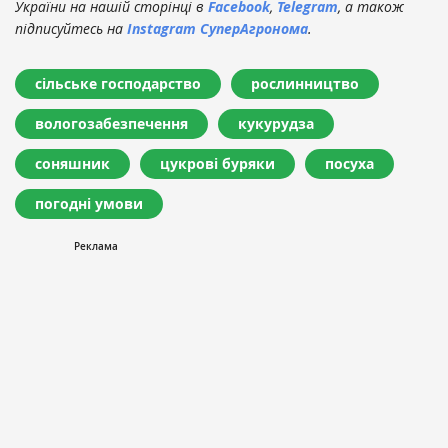
України на нашій сторінці в
Facebook
,
Telegram
, а також
підписуйтесь на
Instagram СуперАгронома
.
сільське господарство
рослинництво
вологозабезпечення
кукурудза
соняшник
цукрові буряки
посуха
погодні умови