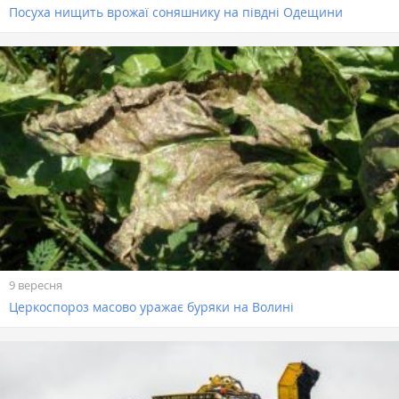
Посуха нищить врожаї соняшнику на півдні Одещини
9 вересня
Церкоспороз масово уражає буряки на Волині