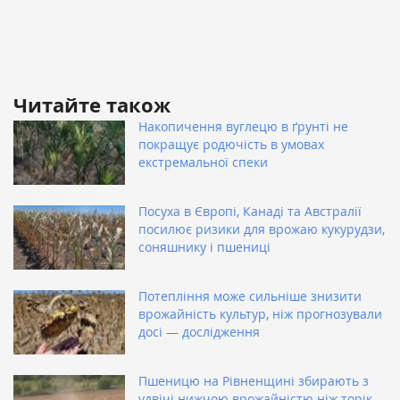
Читайте також
Накопичення вуглецю в ґрунті не
покращує родючість в умовах
екстремальної спеки
Посуха в Європі, Канаді та Австралії
посилює ризики для врожаю кукурудзи,
соняшнику і пшениці
Потепління може сильніше знизити
врожайність культур, ніж прогнозували
досі — дослідження
Пшеницю на Рівненщині збирають з
удвічі нижчою врожайністю ніж торік