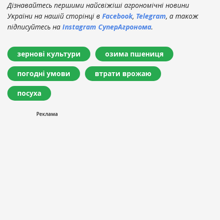
Дізнавайтесь першими найсвіжіші агрономічні новини
України на нашій сторінці в
Facebook
,
Telegram
, а також
підписуйтесь на
Instagram СуперАгронома
.
зернові культури
озима пшениця
погодні умови
втрати врожаю
посуха