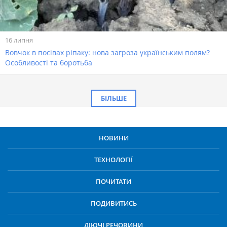
16 липня
Вовчок в посівах ріпаку: нова загроза українським полям?
Особливості та боротьба
БІЛЬШЕ
НОВИНИ
ТЕХНОЛОГІЇ
ПОЧИТАТИ
ПОДИВИТИСЬ
ДІЮЧІ РЕЧОВИНИ