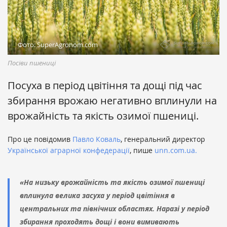
Фото: SuperAgronom.com
Посіви пшениці
Посуха в період цвітіння та дощі під час
збирання врожаю негативно вплинули на
врожайність та якість озимої пшениці.
Про це повідомив
Павло Коваль
, генеральний директор
Української аграрної конфедерації
, пише
unn.com.ua.
«На низьку врожайність та якість озимої пшениці
вплинула велика засуха у період цвітіння в
центральних та північних областях. Наразі у період
збирання проходять дощі і вони вимивають