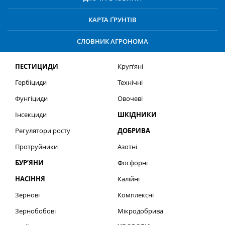
КАРТА ҐРУНТІВ
СЛОВНИК АГРОНОМА
ПЕСТИЦИДИ
Круп’яні
Гербіциди
Технічні
Фунгіциди
Овочеві
Інсекциди
ШКІДНИКИ
Регулятори росту
ДОБРИВА
Протруйники
Азотні
БУР’ЯНИ
Фосфорні
НАСІННЯ
Калійні
Зернові
Комплексні
Зернобобові
Мікродобрива