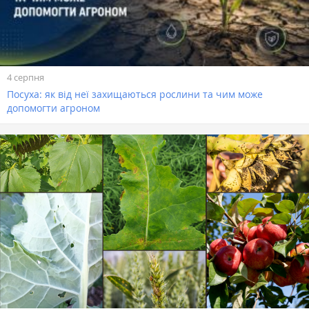
4 серпня
Посуха: як від неї захищаються рослини та чим може
допомогти агроном