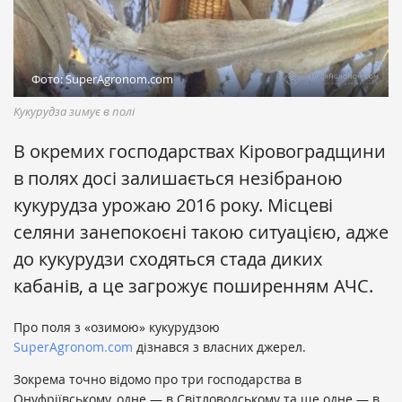
Фото: SuperAgronom.com
Кукурудза зимує в полі
В окремих господарствах Кіровоградщини
в полях досі залишається незібраною
кукурудза урожаю 2016 року. Місцеві
селяни занепокоєні такою ситуацією, адже
до кукурудзи сходяться стада диких
кабанів, а це загрожує поширенням АЧС.
Про поля з «озимою» кукурудзою
SuperAgronom.com
дізнався з власних джерел.
Зокрема точно відомо про три господарства в
Онуфріївському, одне — в Світловодському та ще одне — в