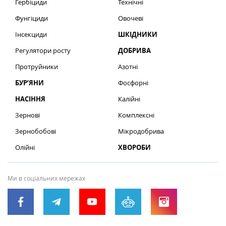
Гербіциди
Технічні
Фунгіциди
Овочеві
Інсекциди
ШКІДНИКИ
Регулятори росту
ДОБРИВА
Протруйники
Азотні
БУР’ЯНИ
Фосфорні
НАСІННЯ
Калійні
Зернові
Комплексні
Зернобобові
Мікродобрива
Олійні
ХВОРОБИ
Ми в соціальних мережах