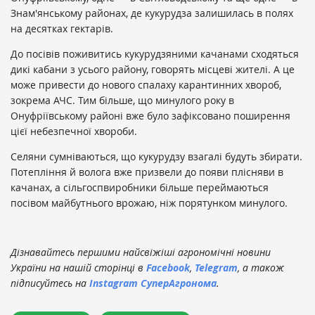
Знам'янському районах, де кукурудза залишилась в полях
на десятках гектарів.
До посівів поживитись кукурудзяними качанами сходяться
дикі кабани з усього району, говорять місцеві жителі. А це
може привести до нового спалаху карантинних хвороб,
зокрема АЧС. Тим більше, що минулого року в
Онуфріївському районі вже було зафіксовано поширення
цієї небезпечної хвороби.
Селяни сумніваються, що кукурудзу взагалі будуть збирати.
Потепління й волога вже призвели до появи плісняви в
качанах, а сільгоспвиробники більше переймаються
посівом майбутнього врожаю, ніж порятунком минулого.
Дізнавайтесь першими найсвіжіші агрономічні новини
України на нашій сторінці в
Facebook
,
Telegram
, а також
підписуйтесь на
Instagram СуперАгронома
.