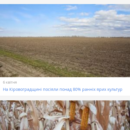
6 квітня
На Кіровоградщині посіяли понад 80% ранніх ярих культур