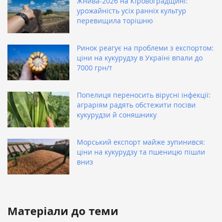
Жнива-2026 на Кіровоградщині:
урожайність усіх ранніх культур
перевищила торішню
Ринок реагує на проблеми з експортом:
ціни на кукурудзу в Україні впали до
7000 грн/т
Попелиця переносить вірусні інфекції:
аграріям радять обстежити посіви
кукурудзи й соняшнику
Морський експорт майже зупинився:
ціни на кукурудзу та пшеницю пішли
вниз
Матеріали до теми