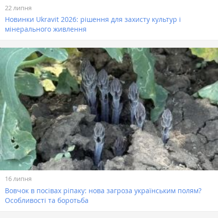
22 липня
Новинки Ukravit 2026: рішення для захисту культур і
мінерального живлення
16 липня
Вовчок в посівах ріпаку: нова загроза українським полям?
Особливості та боротьба