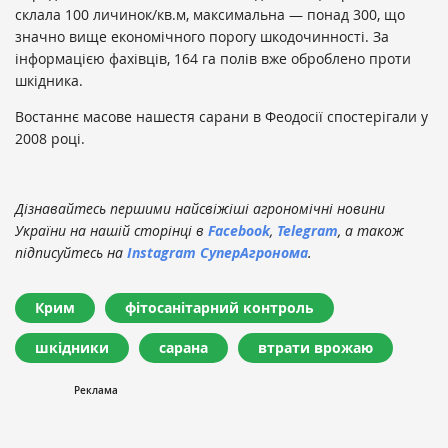
склала 100 личинок/кв.м, максимальна — понад 300, що
значно вище економічного порогу шкодочинності. За
інформацією фахівців, 164 га полів вже оброблено проти
шкідника.
Востаннє масове нашестя сарани в Феодосії спостерігали у
2008 році.
Дізнавайтесь першими найсвіжіші агрономічні новини
України на нашій сторінці в
Facebook
,
Telegram
, а також
підписуйтесь на
Instagram СуперАгронома
.
Крим
фітосанітарний контроль
шкідники
сарана
втрати врожаю