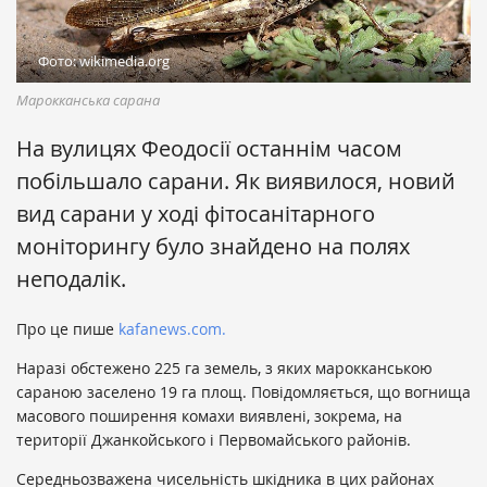
Фото: wikimedia.org
Марокканська сарана
На вулицях Феодосії останнім часом
побільшало сарани. Як виявилося, новий
вид сарани у ході фітосанітарного
моніторингу було знайдено на полях
неподалік.
Про це пише
kafanews.com.
Наразі обстежено 225 га земель, з яких марокканською
сараною заселено 19 га площ. Повідомляється, що вогнища
масового поширення комахи виявлені, зокрема, на
території Джанкойського і Первомайського районів.
Середньозважена чисельність шкідника в цих районах