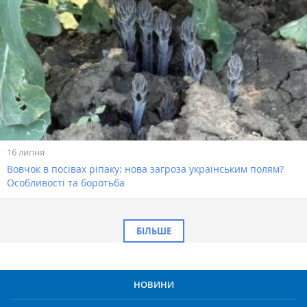
16 липня
Вовчок в посівах ріпаку: нова загроза українським полям?
Особливості та боротьба
БІЛЬШЕ
НОВИНИ