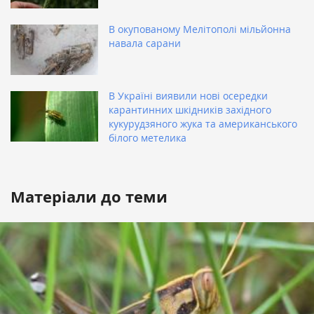
В окупованому Мелітополі мільйонна
навала сарани
В Україні виявили нові осередки
карантинних шкідників західного
кукурудзяного жука та американського
білого метелика
Матеріали до теми