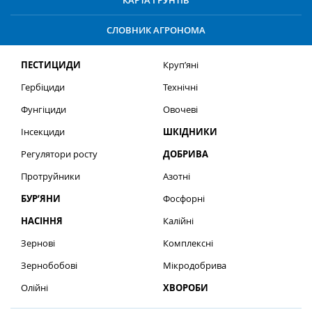
КАРТА ҐРУНТІВ
СЛОВНИК АГРОНОМА
ПЕСТИЦИДИ
Круп’яні
Гербіциди
Технічні
Фунгіциди
Овочеві
Інсекциди
ШКІДНИКИ
Регулятори росту
ДОБРИВА
Протруйники
Азотні
БУР’ЯНИ
Фосфорні
НАСІННЯ
Калійні
Зернові
Комплексні
Зернобобові
Мікродобрива
Олійні
ХВОРОБИ