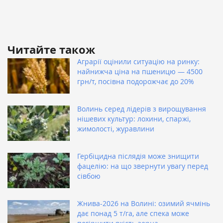
Читайте також
Аграрії оцінили ситуацію на ринку:
найнижча ціна на пшеницю — 4500
грн/т, посівна подорожчає до 20%
Волинь серед лідерів з вирощування
нішевих культур: лохини, спаржі,
жимолості, журавлини
Гербіцидна післядія може знищити
фацелію: на що звернути увагу перед
сівбою
Жнива-2026 на Волині: озимий ячмінь
дає понад 5 т/га, але спека може