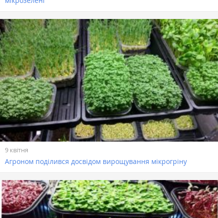
мікрозелені
9 квітня
Агроном поділився досвідом вирощування мікрогріну