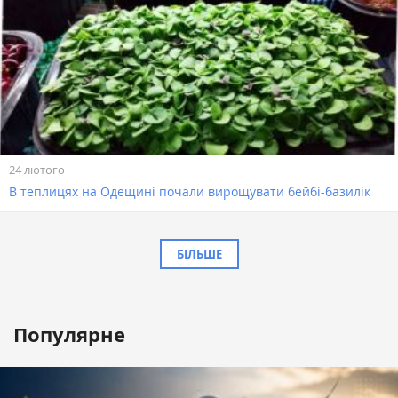
24 лютого
В теплицях на Одещині почали вирощувати бейбі-базилік
БІЛЬШЕ
Популярне