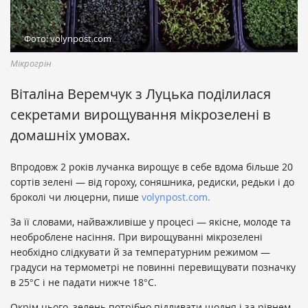
Фото: volynpost.com
Мікрогрін
Віталіна Веремчук з Луцька поділилася
секретами вирощування мікрозелені в
домашніх умовах.
Впродовж 2 років лучанка вирощує в себе вдома більше 20
сортів зелені — від гороху, соняшника, редиски, редьки і до
броколі чи люцерни, пише
volynpost.com.
За її словами, найважливіше у процесі — якісне, молоде та
необроблене насіння. При вирощуванні мікрозелені
необхідно слідкувати й за температурним режимом —
градуси на термометрі не повинні перевищувати позначку
в 25°С і не падати нижче 18°С.
Окрім цього, зелень потрібно підливати щодня і за рівнем