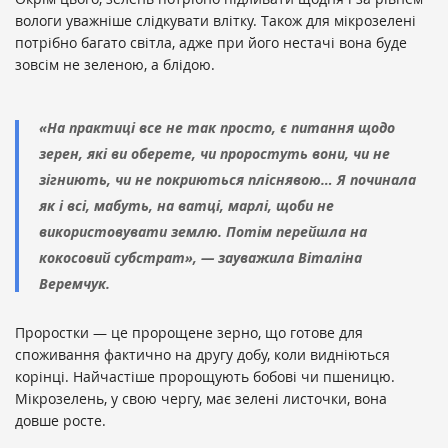
вологи уважніше слідкувати влітку. Також для мікрозелені
потрібно багато світла, адже при його нестачі вона буде
зовсім не зеленою, а блідою.
«На практиці все не так просто, є питання щодо
зерен, які ви оберете, чи проростуть вони, чи не
зігниють, чи не покриються пліснявою… Я починала
як і всі, мабуть, на ватці, марлі, щоби не
використовувати землю. Потім перейшла на
кокосовий субстрат», — зауважила Віталіна
Веремчук.
Проростки — це пророщене зерно, що готове для
споживання фактично на другу добу, коли видніються
корінці. Найчастіше пророщують бобові чи пшеницю.
Мікрозелень, у свою чергу, має зелені листочки, вона
довше росте.