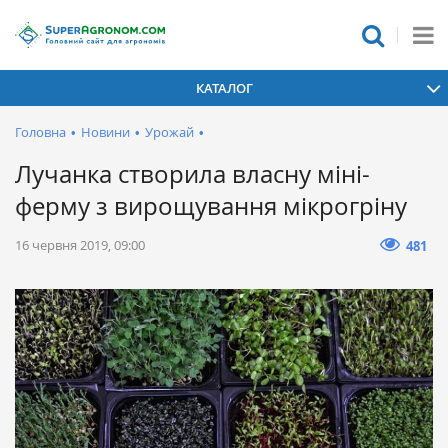
КАТАЛОГ
Головна
•
Новини
•
Урожай
•
Лучанка створила власну міні-
ферму з вирощування мікрогріну
16 червня 2019, 09:00
481