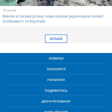
16 липня
Вовчок в посівах ріпаку: нова загроза українським полям?
Особливості та боротьба
БІЛЬШЕ
НОВИНИ
ТЕХНОЛОГІЇ
ПОЧИТАТИ
ПОДИВИТИСЬ
ДІЮЧІ РЕЧОВИНИ