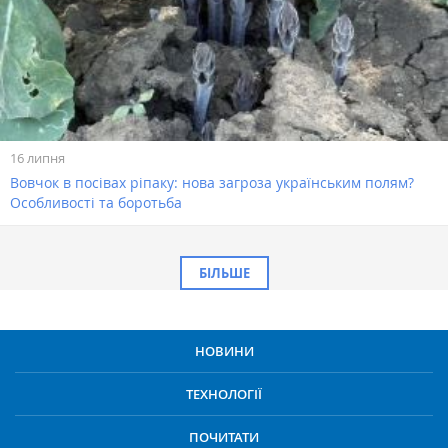
16 липня
Вовчок в посівах ріпаку: нова загроза українським полям?
Особливості та боротьба
БІЛЬШЕ
НОВИНИ
ТЕХНОЛОГІЇ
ПОЧИТАТИ