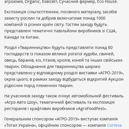
агрохімія, Organiс, Еквісвіт, Сучасний фермер, Eco House.
Експозиція сільгосптехніки, посівного матеріалу, засобів
захисту рослин та добрив включатиме понад 1000
компаній із різних країн світу. Гостям заходу будуть
представлені тематичні павільйони виробників зі США,
Канади та Китаю.
Розділ «Тваринництво» будуть представляти понад 60
господарств із показом великої рогатої худоби, свиней,
овець, баранів, кіз, птахів, кролів, коней та інших свійських
тварин. Обладнання для тваринництва широко
представлено у відповідному розділі виставки «АГРО-2019»,
окрім цього, в рамках заходу відбудеться відкритий Аукціон
рідкісних порід племінних тварин.
На учасників заходу також очікує автомобільний фестиваль
«Агро Авто Шоу», тематичний фестиваль та експозиція
ресторанів і крафтових виробників «AgroFoodFest».
Генеральним спонсором «АГРО-2019» виступає компанія
«Тотал Україна», офіційним спонсором — компанія
Corteva