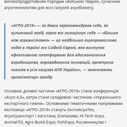
високопродуктивним породам свійських тварин, сучасним
агротехнологіям для всіх галузей агробізнесу.
«АГРО-2019» — за довго зарекомендував себе, як
культовий захід, зараз він позиціонує себе — «більше
ніж агровиставка» — це найбільша агропромислова
подія в Україні та Східній Європі, яка виступає
ефективною платформою для вдосконалення
виробництва, впровадження інновацій, прем’єрних
показів в усіх галузях АПК України», — зазначають
організатори заходу.
Основою ділової частини «АГРО-2019» стане конференція
«Агро 4.0», котра стане складовою частиною «Українського
експортного тижня». Основними тематичними напрямками
експозиції «АГРО-2019» стануть ЕкспоАгроТех,
Агротранспорт і логістика, Біопаливо, Hi-Tech Агро,
Animal'EX, Agro Build-Expo, FishExpo, Рослинництво і