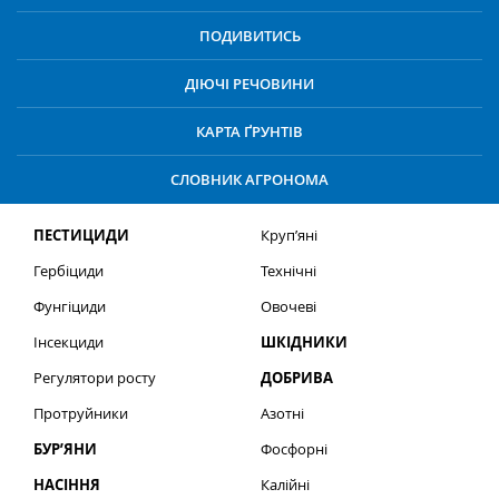
ПОДИВИТИСЬ
ДІЮЧІ РЕЧОВИНИ
КАРТА ҐРУНТІВ
СЛОВНИК АГРОНОМА
ПЕСТИЦИДИ
Круп’яні
Гербіциди
Технічні
Фунгіциди
Овочеві
Інсекциди
ШКІДНИКИ
Регулятори росту
ДОБРИВА
Протруйники
Азотні
БУР’ЯНИ
Фосфорні
НАСІННЯ
Калійні