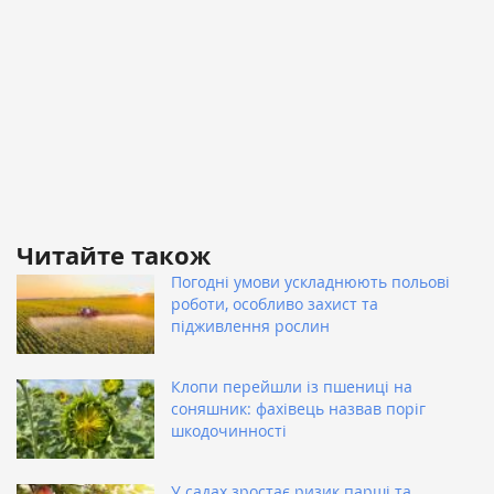
Читайте також
Погодні умови ускладнюють польові
роботи, особливо захист та
підживлення рослин
Клопи перейшли із пшениці на
соняшник: фахівець назвав поріг
шкодочинності
У садах зростає ризик парші та