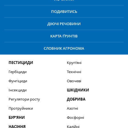
ПОДИВИТИСЬ
ДІЮЧІ РЕЧОВИНИ
КАРТА ҐРУНТІВ
СЛОВНИК АГРОНОМА
ПЕСТИЦИДИ
Круп’яні
Гербіциди
Технічні
Фунгіциди
Овочеві
Інсекциди
ШКІДНИКИ
Регулятори росту
ДОБРИВА
Протруйники
Азотні
БУР’ЯНИ
Фосфорні
НАСІННЯ
Калійні