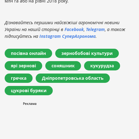
млн га або на рівні 2018 року.
Дізнавайтесь першими найсвіжіші агрономічні новини
України на нашій сторінці в
Facebook
,
Telegram
, а також
підписуйтесь на
Instagram СуперАгронома
.
посівна онлайн
зернобобові культури
ярі зернові
соняшник
кукурудза
гречка
Дніпропетровська область
цукрові буряки