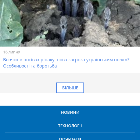
16 липня
Вовчок в посівах ріпаку: нова загроза українським полям?
Особливості та боротьба
БІЛЬШЕ
НОВИНИ
ТЕХНОЛОГІЇ
ПОЧИТАТИ