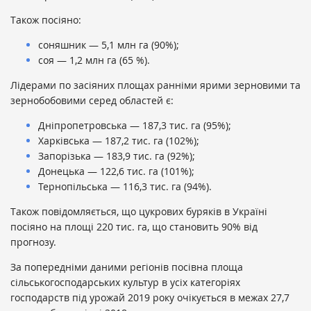
Також посіяно:
соняшник — 5,1 млн га (90%);
соя — 1,2 млн га (65 %).
Лідерами по засіяних площах ранніми ярими зерновими та
зернобобовими серед областей є:
Дніпропетровська — 187,3 тис. га (95%);
Харківська — 187,2 тис. га (102%);
Запорізька — 183,9 тис. га (92%);
Донецька — 122,6 тис. га (101%);
Тернопільська — 116,3 тис. га (94%).
Також повідомляється, що цукрових буряків в Україні
посіяно на площі 220 тис. га, що становить 90% від
прогнозу.
За попередніми даними регіонів посівна площа
сільськогосподарських культур в усіх категоріях
господарств під урожай 2019 року очікується в межах 27,7