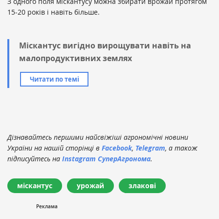
З одного поля міскантусу можна збирати врожай протягом
15-20 років і навіть більше.
Міскантус вигідно вирощувати навіть на
малопродуктивних землях
Читати по темі
Дізнавайтесь першими найсвіжіші агрономічні новини
України на нашій сторінці в
Facebook
,
Telegram
, а також
підписуйтесь на
Instagram СуперАгронома
.
міскантус
урожай
злакові