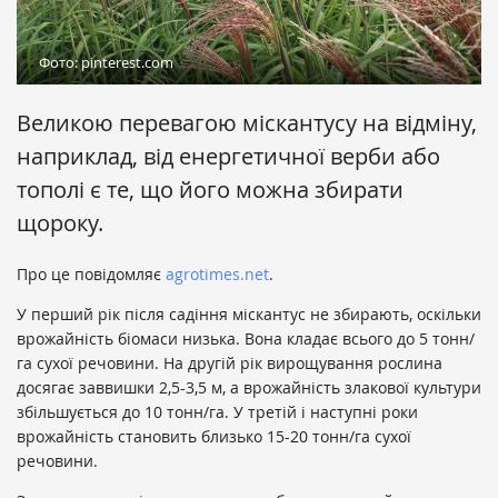
Фото: pinterest.com
Великою перевагою міскантусу на відміну,
наприклад, від енергетичної верби або
тополі є те, що його можна збирати
щороку.
Про це повідомляє
agrotimes.net
.
У перший рік після садіння міскантус не збирають, оскільки
врожайність біомаси низька. Вона кладає всього до 5 тонн/
га сухої речовини. На другій рік вирощування рослина
досягає заввишки 2,5-3,5 м, а врожайність злакової культури
збільшується до 10 тонн/га. У третій і наступні роки
врожайність становить близько 15-20 тонн/га сухої
речовини.