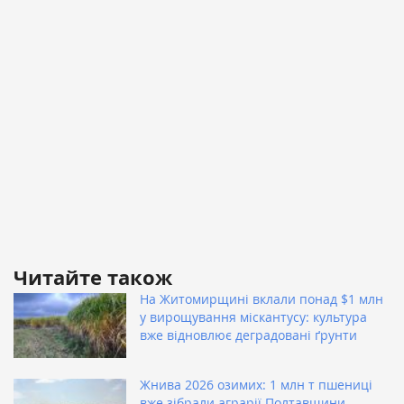
Читайте також
На Житомирщині вклали понад $1 млн
у вирощування міскантусу: культура
вже відновлює деградовані ґрунти
Жнива 2026 озимих: 1 млн т пшениці
вже зібрали аграрії Полтавщини