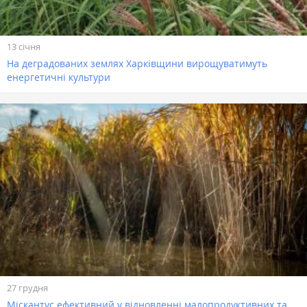
13 січня
На деградованих землях Харківщини вирощуватимуть
енергетичні культури
27 грудня
Міскантус ефективний у відновленні малопродуктивних та