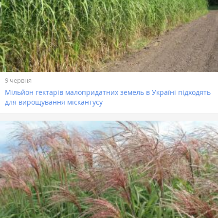
9 червня
Мільйон гектарів малопридатних земель в Україні підходять
для вирощування міскантусу