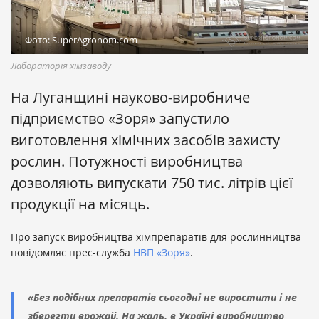
Фото: SuperAgronom.com
Лабораторія хімзаводу
На Луганщині науково-виробниче
підприємство «Зоря» запустило
виготовлення хімічних засобів захисту
рослин. Потужності виробництва
дозволяють випускати 750 тис. літрів цієї
продукції на місяць.
Про запуск виробництва хімпрепаратів для рослинництва
повідомляє прес-служба
НВП «Зоря»
.
«Без подібних препаратів сьогодні не виростити і не
зберегти врожай. На жаль, в Україні виробництво