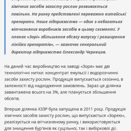
хімічних засобів захисту рослин розвивається
повільно. На ринку представлені переважно китайські
препарати. Наше підприємство — один з небагатьох
вітчизняних виробників засобів в цьому сегменті. У
планах «Зорі» збільшення обсягу випуску і розширення
лінійки препаратів», — зазначає генеральний
директор підприємства Олександр Чернецов.
На даний час виробництво на заводі «Зоря» має дві
технологічні нитки: концентрат емульсії і водорозчинні
засоби захисту рослин. Продукція випускається сезонно, в
залежності від надходження замовлень. Зараз ця ділянка
завантажена всього на 3%, але планується збільшення
обсягів.
Вперше ділянка ХЗЗР була запущена в 2011 році. Продукція
хімічних засобів захисту рослин, що випускається «Зорею»,
реалізується на вітчизняному ринку, і використовуються
для знищення бур'янів як суцільної, так і вибіркової дії.