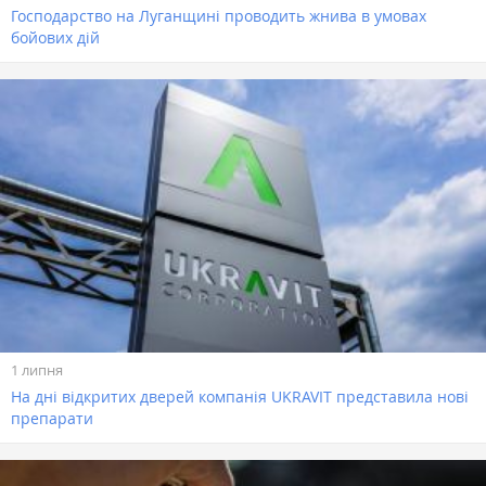
Господарство на Луганщині проводить жнива в умовах
бойових дій
1 липня
На дні відкритих дверей компанія UKRAVIT представила нові
препарати