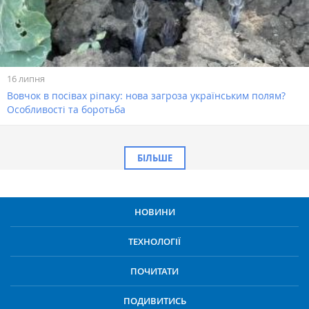
16 липня
Вовчок в посівах ріпаку: нова загроза українським полям?
Особливості та боротьба
БІЛЬШЕ
НОВИНИ
ТЕХНОЛОГІЇ
ПОЧИТАТИ
ПОДИВИТИСЬ