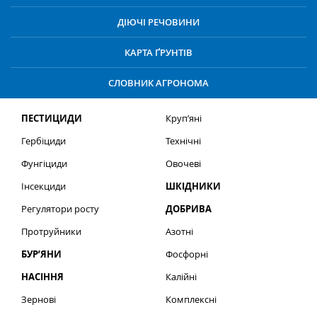
ДІЮЧІ РЕЧОВИНИ
КАРТА ҐРУНТІВ
СЛОВНИК АГРОНОМА
ПЕСТИЦИДИ
Круп’яні
Гербіциди
Технічні
Фунгіциди
Овочеві
Інсекциди
ШКІДНИКИ
Регулятори росту
ДОБРИВА
Протруйники
Азотні
БУР’ЯНИ
Фосфорні
НАСІННЯ
Калійні
Зернові
Комплексні