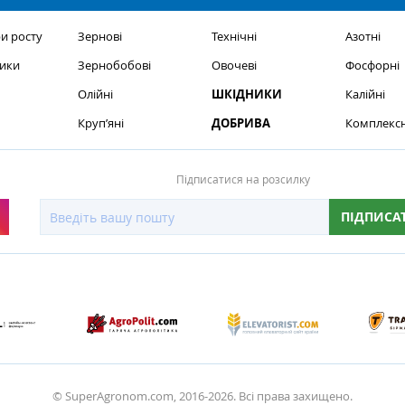
и росту
Зернові
Технічні
Азотні
ики
Зернобобові
Овочеві
Фосфорні
Олійні
ШКІДНИКИ
Калійні
Круп’яні
ДОБРИВА
Комплексн
Підписатися на розсилку
ПІДПИСА
© SuperAgronom.com, 2016-2026. Всі права захищено.