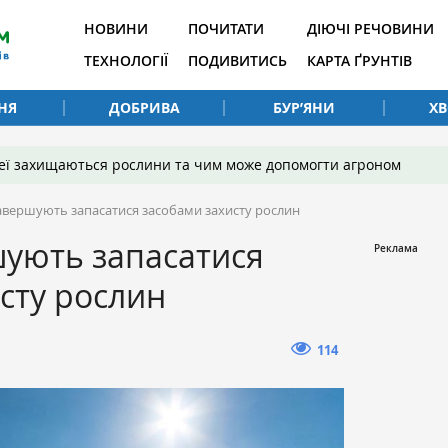
НОВИНИ
ПОЧИТАТИ
ДІЮЧІ РЕЧОВИНИ
ТЕХНОЛОГІЇ
ПОДИВИТИСЬ
КАРТА ҐРУНТІВ
НЯ
ДОБРИВА
БУР’ЯНИ
Х
 неї захищаються рослини та чим може допомогти агроном
завершують запасатися засобами захисту рослин
шують запасатися
сту рослин
114