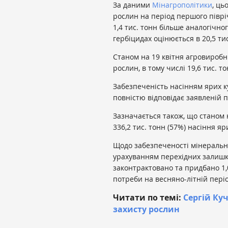
За даними
Мінагрополітики
, ць
рослин на період першого півріч
1,4 тис. тонн більше аналогічно
гербіцидах оцінюється в 20,5 тис
Станом на 19 квітня агровиробн
рослин, в тому числі 19,6 тис. т
Забезпеченість насінням ярих к
повністю відповідає заявленій п
Зазначається також, що станом 
336,2 тис. тонн (57%) насіння яр
Щодо забезпеченості мінеральни
урахуванням перехідних залишк
законтрактовано та придбано 1,
потреби на весняно-літній періо
Читати по темі:
Сергій Ку
захисту рослин