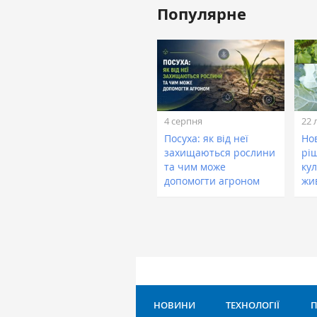
Популярне
4 серпня
22 
Посуха: як від неї
Нов
захищаються рослини
рі
та чим може
кул
допомогти агроном
жи
НОВИНИ
ТЕХНОЛОГІЇ
П