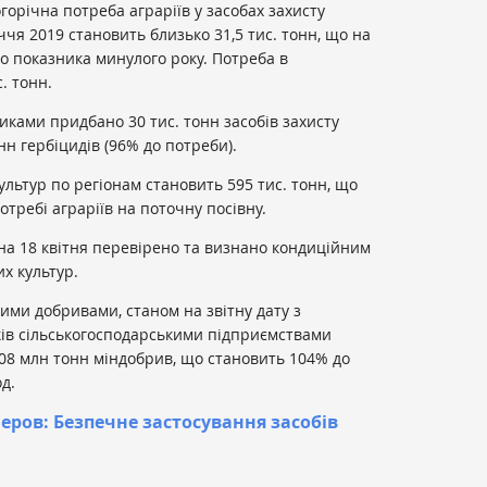
огорічна потреба аграріїв у засобах захисту
чя 2019 становить близько 31,5 тис. тонн, що на
го показника минулого року. Потреба в
. тонн.
иками придбано 30 тис. тонн засобів захисту
онн гербіцидів (96% до потреби).
ультур по регіонам становить 595 тис. тонн, що
отребі аграріїв на поточну посівну.
на 18 квітня перевірено та визнано кондиційним
их культур.
ми добривами, станом на звітну дату з
ів сільськогосподарськими підприємствами
08 млн тонн міндобрив, що становить 104% до
д.
черов: Безпечне застосування засобів