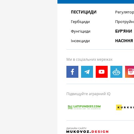
ПЕСТИЦИДИ
Регулятор
Гербіциди
Протруйн
Фунгіциди
БУР’ЯНИ
Інсекциди
НАСІННЯ
Ми в соціальних мережах
Підвищуйте аграрний IQ