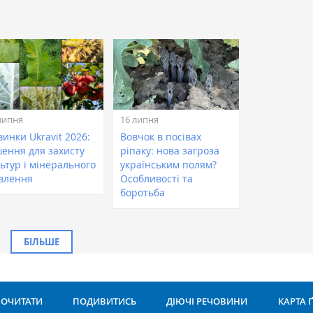
липня
16 липня
инки Ukravit 2026:
Вовчок в посівах
шення для захисту
ріпаку: нова загроза
ьтур і мінерального
українським полям?
влення
Особливості та
боротьба
БІЛЬШЕ
ОЧИТАТИ
ПОДИВИТИСЬ
ДІЮЧІ РЕЧОВИНИ
КАРТА 