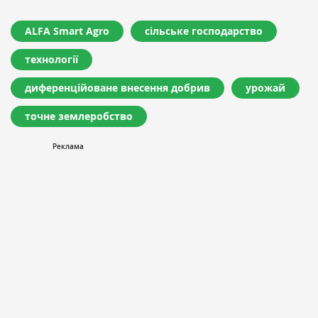
ALFA Smart Agro
сільське господарство
технології
диференційоване внесення добрив
урожай
точне землеробство