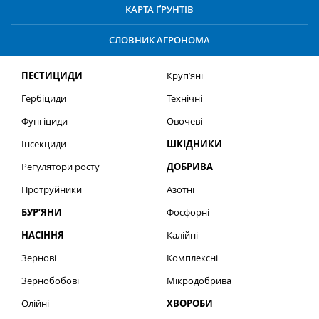
КАРТА ҐРУНТІВ
СЛОВНИК АГРОНОМА
ПЕСТИЦИДИ
Круп’яні
Гербіциди
Технічні
Фунгіциди
Овочеві
Інсекциди
ШКІДНИКИ
Регулятори росту
ДОБРИВА
Протруйники
Азотні
БУР’ЯНИ
Фосфорні
НАСІННЯ
Калійні
Зернові
Комплексні
Зернобобові
Мікродобрива
Олійні
ХВОРОБИ