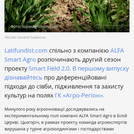
Фото: SuperAgronom.com
Посіви озимої пшениці
Latifundist.com
спільно з компанією
ALFA
Smart Agro
розпочинають другий сезон
проекту
Smart Field 2.0.
В першому випуску
дізнавайтесь
про диференційовані
підходи до сівби, підживлення та захисту
культур на полях
ГК «Агро-Регіон».
Минулого року агроінновації досліджувались на
експериментальному полі компанії ALFA Smart Agro в Білій
Церкві. Цьогоріч, в рамках проекту, команда агроекспертів
вирушила у турне агрохолдингами і господарствами