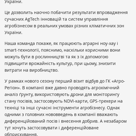
України.
Це дозволить наочно побачити результати впровадження
сучасних AgTech інновацій та систем управління
агробізнесом в реальних умовах різних кліматичних зон
України.
Наша команда покаже, як працюють аграрні ноу-хау і
smart-технології, пояснимо, наскільки корисними вони
можуть бути в рослинництві та як з їх допомогою
підвищити врожайність культур, при цьому, знизити
витрати на виробництво.
У рамках нового сезону перший візит відбув до ГК «Агро-
Регіон». В компанії вже давно проводять агрохімічний
аналіз ґрунту, використовують дрони для моніторингу
стану посівів, застосовують NDVI-карти, GPS-трекери на
техніці та інші сучасні інструменти агробізнесу. Однак
одними з головних нововведень в компанії вважають
диференційований посів і внесення добрив. А незабаром
тут хочуть застосовувати і диференційоване
обприскування.