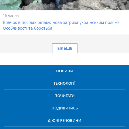
16 липня
Вовчок в посівах ріпаку: нова загроза українським полям?
Особливості та боротьба
БІЛЬШЕ
НОВИНИ
ТЕХНОЛОГІЇ
ПОЧИТАТИ
ПОДИВИТИСЬ
ДІЮЧІ РЕЧОВИНИ