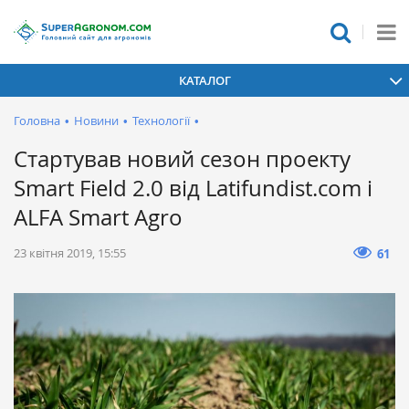
КАТАЛОГ
Головна
•
Новини
•
Технології
•
Стартував новий сезон проекту
Smart Field 2.0 від Latifundist.com і
ALFA Smart Agro
23 квітня 2019, 15:55
61