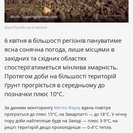
Фото: SuperAgronom.com
АгроПогода на 6 квітня
6 квітня в більшості регіонів пануватиме
ясна сонячна погода, лише місцями в
західних та східних областях
спостерігатиметься мінлива хмарність.
Протягом доби на більшості територій
ґрунт прогріється в середньому до
позначки плюс 10°С.
За даними моніторингу
Метео Фарм
, вдень повітря
прогріється до плюс 15°С, на Закарпатті — до 18°С. У нічну
пору доби найтепліше буде на Заході — плюс 3-9°С, на
решті територій дещо прохолодніше — 0-4°С тепла.