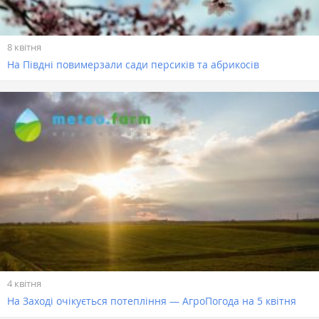
8 квітня
На Півдні повимерзали сади персиків та абрикосів
4 квітня
На Заході очікується потепління — АгроПогода на 5 квітня