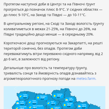
Протягом наступної доби в Центрі та на Півночі ґрунт
прогріється до позначок плюс 8-9°С. У східних областях —
до плюс 9-10°С, на Заході та Півдні — до 10-11°С.
В центральному регіоні, на Сході та Заході вологість ґрунту
коливатиметься в межах 21-25%, на Півночі до 26%, на
Півдні традиційно дещо менше — в середньому 20%.
Короткочасні дощі прогнозуються на Закарпатті, на решті
територій сонячно, без опадів. Протягом доби
переважатимуть вітри переважно східного напрямку, від 2
до 6 м/с, в залежності від регіону.
Детальніше про вологість та температуру ґрунту,
тривалість сонця та ймовірність опадів дізнавайтесь з
агрометеорологічного прогнозу погоди на
meteo.farm.