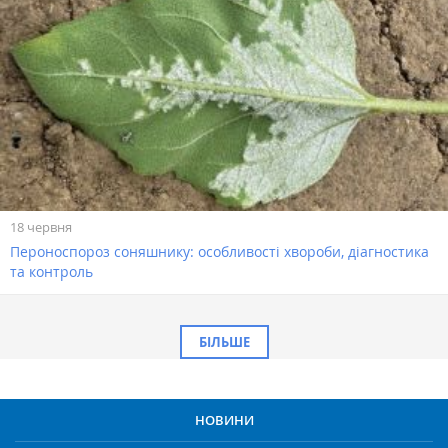
18 червня
Пероноспороз соняшнику: особливості хвороби, діагностика
та контроль
БІЛЬШЕ
НОВИНИ