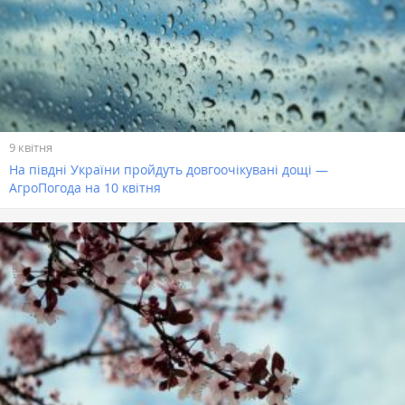
9 квітня
На півдні України пройдуть довгоочікувані дощі —
АгроПогода на 10 квітня