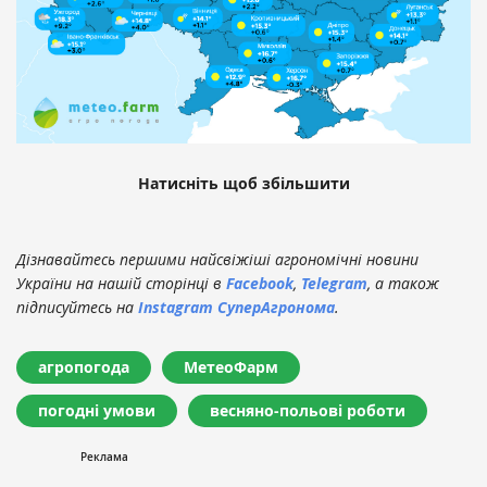
Натисніть щоб збільшити
Дізнавайтесь першими найсвіжіші агрономічні новини
України на нашій сторінці в
Facebook
,
Telegram
, а також
підписуйтесь на
Instagram СуперАгронома
.
агропогода
МетеоФарм
погодні умови
весняно-польові роботи