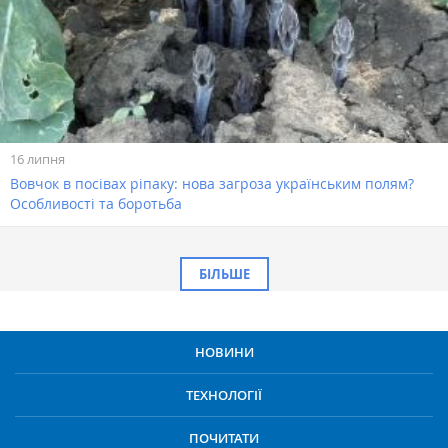
16 липня
Вовчок в посівах ріпаку: нова загроза українським полям?
Особливості та боротьба
БІЛЬШЕ
НОВИНИ
ТЕХНОЛОГІЇ
ПОЧИТАТИ