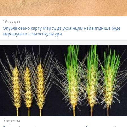
19 грудня
Опубліковано карту Марсу, де українцям найвигідніше буде
вирощувати сільгоспкультури
3 вересня