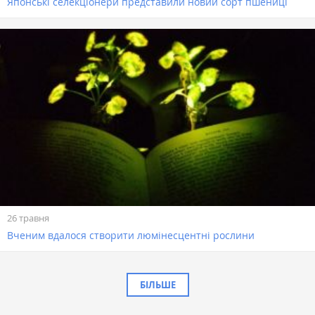
Японські селекціонери представили новий сорт пшениці
26 травня
Вченим вдалося створити люмінесцентні рослини
БІЛЬШЕ