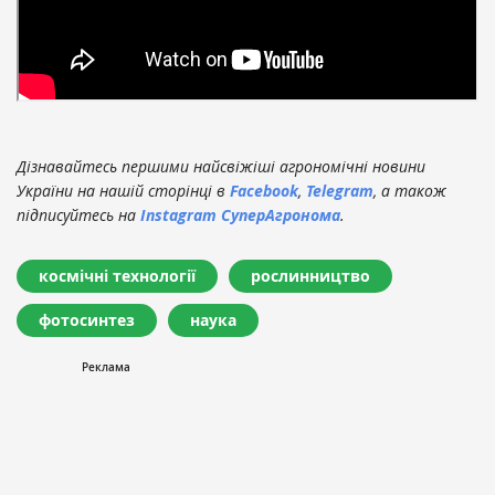
зауважив Джозеф Річардсон, провідний автор
дослідження.
Дізнавайтесь першими найсвіжіші агрономічні новини
України на нашій сторінці в
Facebook
,
Telegram
, а також
підписуйтесь на
Instagram СуперАгронома
.
космічні технології
рослинництво
фотосинтез
наука