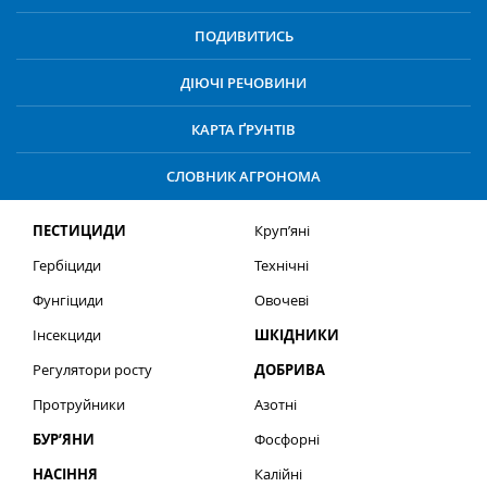
ПОДИВИТИСЬ
ДІЮЧІ РЕЧОВИНИ
КАРТА ҐРУНТІВ
СЛОВНИК АГРОНОМА
ПЕСТИЦИДИ
Круп’яні
Гербіциди
Технічні
Фунгіциди
Овочеві
Інсекциди
ШКІДНИКИ
Регулятори росту
ДОБРИВА
Протруйники
Азотні
БУР’ЯНИ
Фосфорні
НАСІННЯ
Калійні