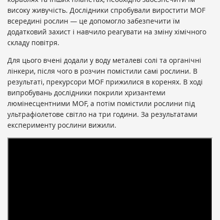
високу живучість. Дослідники спробували виростити MOF
всередині рослин — це допомогло забезпечити їм
додатковий захист і навчило реагувати на зміну хімічного
складу повітря.
Для цього вчені додали у воду металеві солі та органічні
лінкери, після чого в розчин помістили самі рослини. В
результаті, прекурсори MOF прижилися в коренях. В ході
випробувань дослідники покрили хризантеми
люмінесцентними MOF, а потім помістили рослини під
ультрафіолетове світло на три години. За результатами
експерименту рослини вижили.
«Такі результати є корисними, ми розглядаємо
варіант вирощування зернових культур в космосі або
на Марсі, де у вас немає атмосфери і на вас
впливають ультрафіолетові промені. Адже
вловлювати необхідний для фотосинтезу світло в
міру віддалення від Сонця стає все складніше», —