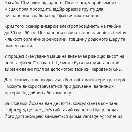
5 м або 10 м один від одного. Після чого, у проблемних
місцях поля проводить відбір зразків ґрунту для
визначення в лабораторії фактичних значень.
Крім того, сканер вимірює електропровідність на глибині
до 30 см і 90 см. Ці значення свідчать про наявність і зміну
кількості органічної речовини, товщину родючого шару та
вмісту вологи.
У процесі сканування машина визначає різницю висот на
полі та фіксує її на карті. Це може бути використано при
вирівнюванні поля за допомогою техніки, керованої GPS.
Дані сканування вводяться в бортові комп'ютери тракторів
і можуть використовуватися при дозуванні вапняних
матеріалів, добрив або компосту.
За словами Йохана ван де Логта, консультанта компанії
Huijbregts, це вже дев'ятий такий сканер в Нідерландах.
Його дистрибуцією займається фірма Vantage Agrometius.