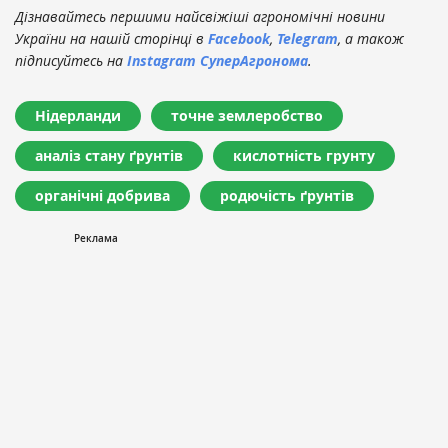
Дізнавайтесь першими найсвіжіші агрономічні новини
України на нашій сторінці в
Facebook
,
Telegram
, а також
підписуйтесь на
Instagram СуперАгронома
.
Нідерланди
точне землеробство
аналіз стану ґрунтів
кислотність грунту
органічні добрива
родючість ґрунтів