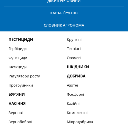
ДІЮЧІ РЕЧОВИНИ
КАРТА ҐРУНТІВ
СЛОВНИК АГРОНОМА
ПЕСТИЦИДИ
Круп’яні
Гербіциди
Технічні
Фунгіциди
Овочеві
Інсекциди
ШКІДНИКИ
Регулятори росту
ДОБРИВА
Протруйники
Азотні
БУР’ЯНИ
Фосфорні
НАСІННЯ
Калійні
Зернові
Комплексні
Зернобобові
Мікродобрива