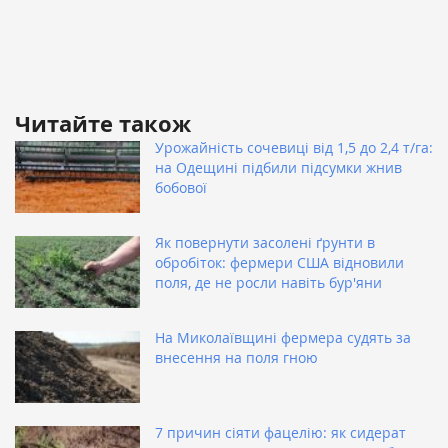
Читайте також
Урожайність сочевиці від 1,5 до 2,4 т/га:
на Одещині підбили підсумки жнив
бобової
Як повернути засолені ґрунти в
обробіток: фермери США відновили
поля, де не росли навіть бур'яни
На Миколаївщині фермера судять за
внесення на поля гною
7 причин сіяти фацелію: як сидерат