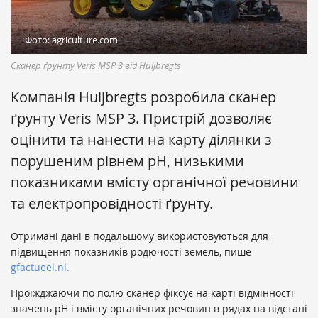
Фото: agriculture.com
Сканер ґрунту Veris MSP 3 від Huijbregts
Компанія Huijbregts розробила сканер
ґрунту Veris MSP 3. Пристрій дозволяє
оцінити та нанести на карту ділянки з
порушеним рівнем pH, низькими
показниками вмісту органічної речовини
та електропровідності ґрунту.
Отримані дані в подальшому використовуються для
підвищення показників родючості земель, пише
gfactueel.nl.
Проїжджаючи по полю сканер фіксує на карті відмінності
значень pH і вмісту органічних речовин в рядах на відстані