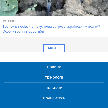
16 липня
Вовчок в посівах ріпаку: нова загроза українським полям?
Особливості та боротьба
БІЛЬШЕ
НОВИНИ
ТЕХНОЛОГІЇ
ПОЧИТАТИ
ПОДИВИТИСЬ