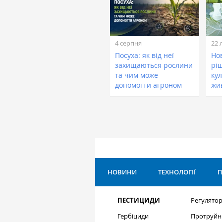
4 серпня
22 
Посуха: як від неї
Нов
захищаються рослини
рі
та чим може
кул
допомогти агроном
жи
НОВИНИ
ТЕХНОЛОГІЇ
П
ПЕСТИЦИДИ
Регулятор
Гербіциди
Протруйн