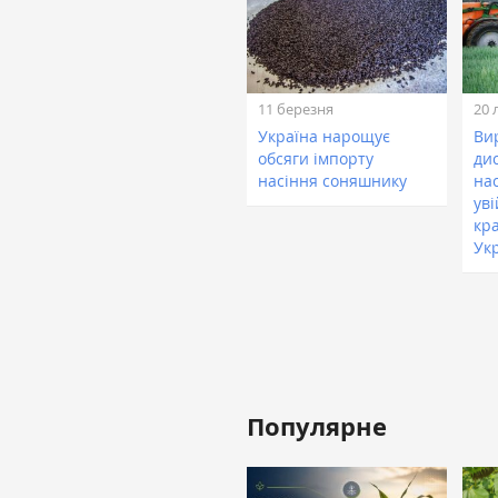
11 березня
20 
Україна нарощує
Ви
обсяги імпорту
ди
насіння соняшнику
нас
ув
кр
Ук
Популярне