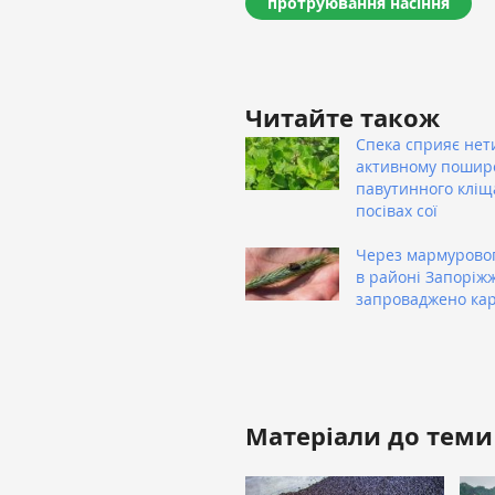
протруювання насіння
Читайте також
Спека сприяє нет
активному поши
павутинного кліщ
посівах сої
Через мармуровог
в районі Запоріж
запроваджено ка
Матеріали до теми