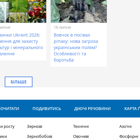
липня
16 липня
инки Ukravit 2026:
Вовчок в посівах
шення для захисту
ріпаку: нова загроза
ьтур і мінерального
українським полям?
влення
Особливості та
боротьба
БІЛЬШЕ
ОЧИТАТИ
ПОДИВИТИСЬ
ДІЮЧІ РЕЧОВИНИ
КАРТА 
и росту
Зернові
Технічні
Азотні
ики
Зернобобові
Овочеві
Фосфорні