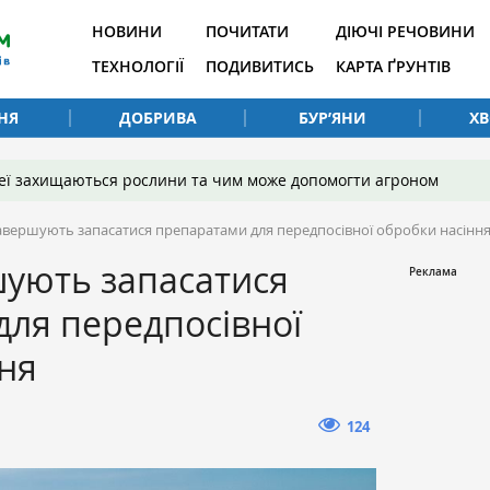
НОВИНИ
ПОЧИТАТИ
ДІЮЧІ РЕЧОВИНИ
ТЕХНОЛОГІЇ
ПОДИВИТИСЬ
КАРТА ҐРУНТІВ
НЯ
ДОБРИВА
БУР’ЯНИ
Х
 неї захищаються рослини та чим може допомогти агроном
завершують запасатися препаратами для передпосівної обробки насінн
шують запасатися
ля передпосівної
ня
124