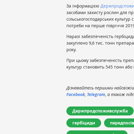
За інформацією
Держпродспожи
засобами захисту рослин для про
сільськогосподарських культур с
потреби на перше півріччя 2019
Наразі забезпеченість гербіци
закуплено 9,6 тис. тонн препар
року.
При цьому забезпеченість преп
культур становить 545 тонн або
Дізнавайтесь першими найсвіжіші
Facebook
,
Telegram
, а також під
Держпродспоживслужба
гербіциди
передпосів