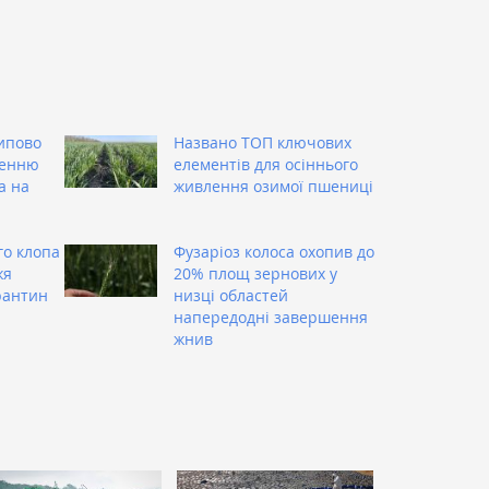
ипово
Названо ТОП ключових
ренню
елементів для осіннього
а на
живлення озимої пшениці
о клопа
Фузаріоз колоса охопив до
жя
20% площ зернових у
рантин
низці областей
напередодні завершення
жнив