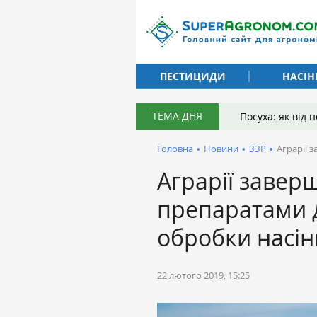
ПЕСТИЦИДИ
НАСІН
ТЕМА ДНЯ
Посуха: як від
Головна
•
Новини
•
ЗЗР
•
Аграрії 
Аграрії завер
препаратами д
обробки насін
22 лютого 2019, 15:25