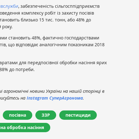
вслужби
, забезпеченість сільгосппідприємств
ведення комплексу робіт із захисту посівів
тановить близько 15 тис. тонн, або 48% до
 року.
дами становить 48%, фактично господарствами
атів, що відповідає аналогічним показникам 2018
аратами для передпосівної обробки насіння ярих
 88% до потреби.
 агрономічні новини України на нашій сторінці в
писуйтесь на
Instagram СуперАгронома
.
посівна
ЗЗР
пестициди
на обробка насіння