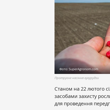
Фото: SuperAgronom.com
Протруєне насіння кукурудзи
Станом на 22 лютого с
засобами захисту росли
для проведення передп