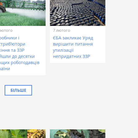
лютого
7 лютого
робники і
ЄБА закликає Уряд
стриб’ютори
вирішити питання
іння та ЗЗР
утилізації
ійшли до десятки
непридатних ЗЗР
ащих роботодавців
раїни
БІЛЬШЕ