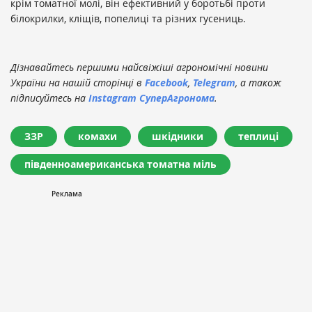
крім томатної молі, він ефективний у боротьбі проти
білокрилки, кліщів, попелиці та різних гусениць.
Дізнавайтесь першими найсвіжіші агрономічні новини
України на нашій сторінці в
Facebook
,
Telegram
, а також
підписуйтесь на
Instagram СуперАгронома
.
ЗЗР
комахи
шкідники
теплиці
південноамериканська томатна міль