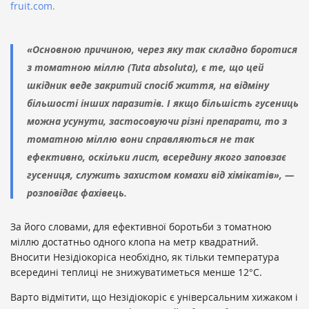
fruit.com.
«Основною причиною, через яку так складно боротися
з томатною міллю (Tuta absoluta), є те, що цей
шкідник веде закритий спосіб життя, на відміну
більшості інших паразитів. І якщо більшість гусениць
можна усунути, застосовуючи різні препарати, то з
томатною міллю вони справляються не так
ефективно, оскільки лист, всередину якого заповзає
гусениця, служить захистом комахи від хімікатів», —
розповідає фахівець.
За його словами, для ефективної боротьби з томатною
міллю достатньо одного клопа на метр квадратний.
Вносити Незідіокоріса необхідно, як тільки температура
всередині теплиці не знижуватиметься менше 12°С.
Варто відмітити, що Незідіокоріс є універсальним хижаком і