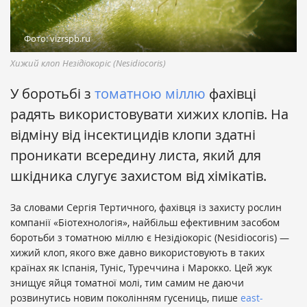
Фото: vizrspb.ru
Хижий клоп Незідіокоріс (Nesidiocoris)
У боротьбі з
томатною міллю
фахівці
радять використовувати хижих клопів. На
відміну від інсектицидів клопи здатні
проникати всередину листа, який для
шкідника слугує захистом від хімікатів.
За словами Сергія Тертичного, фахівця із захисту рослин
компанії «Біотехнологія», найбільш ефективним засобом
боротьби з томатною міллю є Незідіокоріс (Nesidiocoris) —
хижий клоп, якого вже давно використовують в таких
країнах як Іспанія, Туніс, Туреччина і Марокко. Цей жук
знищує яйця томатної молі, тим самим не даючи
розвинутись новим поколінням гусениць, пише
east-