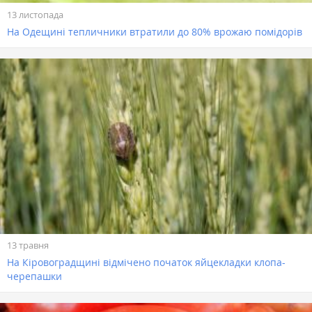
13 листопада
На Одещині тепличники втратили до 80% врожаю помідорів
13 травня
На Кіровоградщині відмічено початок яйцекладки клопа-
черепашки