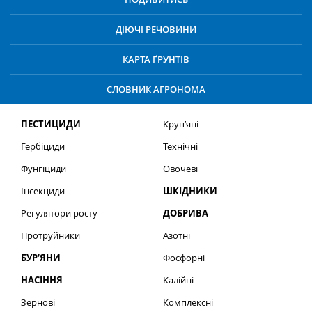
ДІЮЧІ РЕЧОВИНИ
КАРТА ҐРУНТІВ
СЛОВНИК АГРОНОМА
ПЕСТИЦИДИ
Круп’яні
Гербіциди
Технічні
Фунгіциди
Овочеві
Інсекциди
ШКІДНИКИ
Регулятори росту
ДОБРИВА
Протруйники
Азотні
БУР’ЯНИ
Фосфорні
НАСІННЯ
Калійні
Зернові
Комплексні