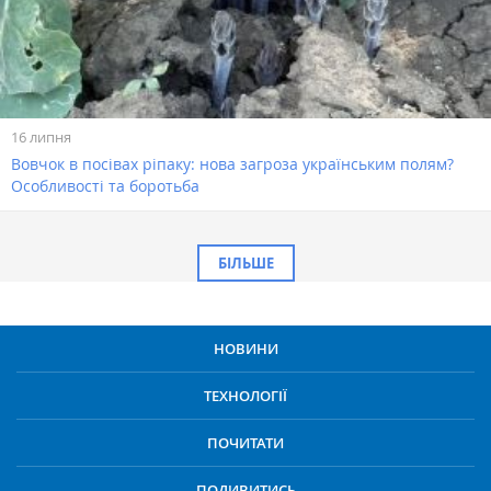
16 липня
Вовчок в посівах ріпаку: нова загроза українським полям?
Особливості та боротьба
БІЛЬШЕ
НОВИНИ
ТЕХНОЛОГІЇ
ПОЧИТАТИ
ПОДИВИТИСЬ