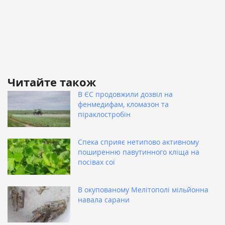
Читайте також
В ЄС продовжили дозвіл на
фенмедифам, кломазон та
піраклостробін
Спека сприяє нетипово активному
поширенню павутинного кліща на
посівах сої
В окупованому Мелітополі мільйонна
навала сарани