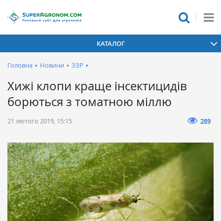
КАТАЛОГ
Головна
•
Новини
•
ЗЗР
•
Хижі клопи краще інсектицидів
борються з томатною міллю
21 лютого 2019, 15:15
289