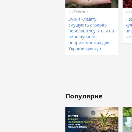
23 березня
23 
Зміни клімату
На
змушують аграріїв
кул
перелаштовуються на
ви
вирощування
го
непритаманних для
України культур
Популярне