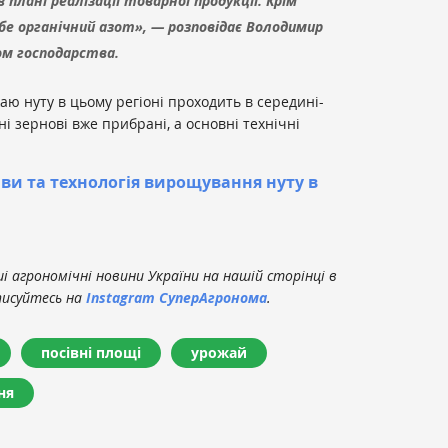
плані реалізації товарної продукції. Крім
ебе органічний азот», — розповідає Володимир
ом господарства.
аю нуту в цьому регіоні проходить в середині-
нні зернові вже прибрані, а основні технічні
ви та технологія вирощування нуту в
 агрономічні новини України на нашій сторінці в
писуйтесь на
Instagram СуперАгронома
.
посівні площі
урожай
ня