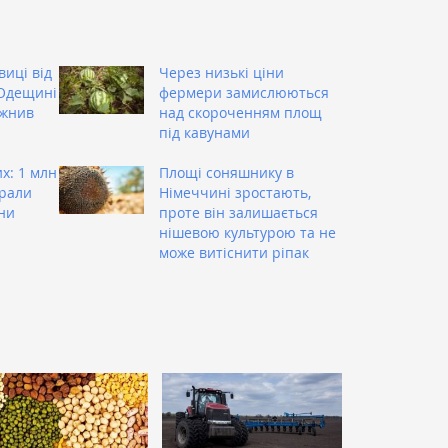
виці від
Через низькі ціни
а Одещині
фермери замислюються
 жнив
над скороченням площ
під кавунами
х: 1 млн
Площі соняшнику в
брали
Німеччині зростають,
ни
проте він залишається
нішевою культурою та не
може витіснити ріпак