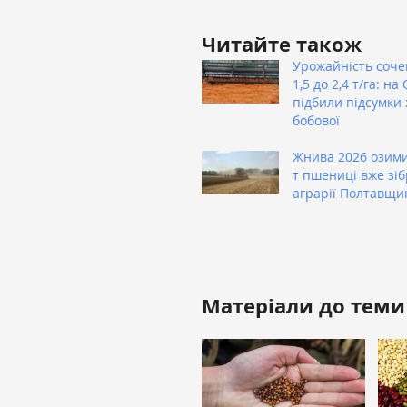
Читайте також
Урожайність соче
1,5 до 2,4 т/га: н
підбили підсумки
бобової
Жнива 2026 озими
т пшениці вже зі
аграрії Полтавщи
Матеріали до теми