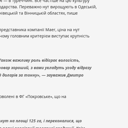
% — в Туреччині. Все частіше на цю культуру
подарства. Переважно нут вирощують в Одеській,
нівецькій та Вінницькій областях, пише
редставника компанії Maer, ціна на нут
 чому головним критерієм виступає крупність
Також важливу роль відіграє вологість,
овар хороший, з вами укладуть угоду відразу
00 доларів за тонну», — зауважив Дмитро
волені в ФГ «Покровське», що на
 нут на площі 125 га, і переконалися, що