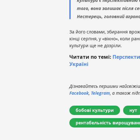
культура є перспективною в 
того, вона залишає після с
Нестерець, головний агрон
За його словами, збирання врож
кінці серпня, у «вікно», коли ра
культури ще не дозріли.
Читати по темі:
Перспекти
Україні
Дізнавайтесь першими найсвіжіші
Facebook
,
Telegram
, а також під
бобові культури
нут
рентабельність вирощуван