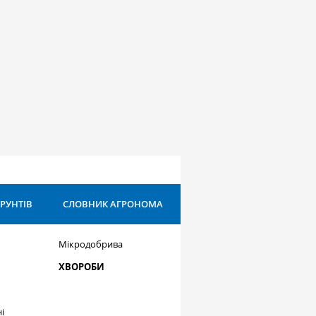
ҐРУНТІВ
СЛОВНИК АГРОНОМА
Мікродобрива
ХВОРОБИ
і