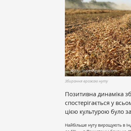
Фото: SuperAgronom.com
Збирання врожаю нуту
Позитивна динаміка зб
спостерігається у всьом
цією культурою було за
Найбільше нуту вирощують в Інд