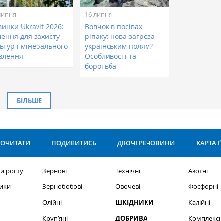
липня
16 липня
инки Ukravit 2026:
Вовчок в посівах
шення для захисту
ріпаку: нова загроза
ьтур і мінерального
українським полям?
влення
Особливості та
боротьба
БІЛЬШЕ
ОЧИТАТИ
ПОДИВИТИСЬ
ДІЮЧІ РЕЧОВИНИ
КАРТА 
и росту
Зернові
Технічні
Азотні
ики
Зернобобові
Овочеві
Фосфорні
Олійні
ШКІДНИКИ
Калійні
Круп’яні
ДОБРИВА
Комплексн