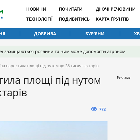
НОВИНИ
ПОЧИТАТИ
ДІЮЧІ РЕЧОВИНИ
ТЕХНОЛОГІЇ
ПОДИВИТИСЬ
КАРТА ҐРУНТІВ
НЯ
ДОБРИВА
БУР’ЯНИ
Х
 неї захищаються рослини та чим може допомогти агроном
їна наростила площі під нутом до 36 тисяч гектарів
тила площі під нутом
ктарів
778