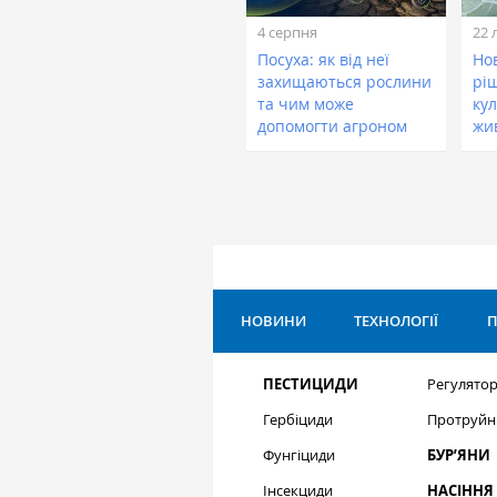
4 серпня
22 
Посуха: як від неї
Нов
захищаються рослини
рі
та чим може
кул
допомогти агроном
жи
НОВИНИ
ТЕХНОЛОГІЇ
П
ПЕСТИЦИДИ
Регулятор
Гербіциди
Протруйн
Фунгіциди
БУР’ЯНИ
Інсекциди
НАСІННЯ