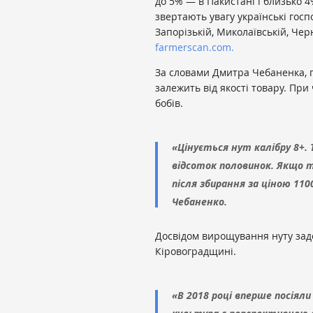
до 5% — в Пакистані і близько 4
звертають увагу українські гос
Запорізькій, Миколаївській, Чер
farmerscan.com.
За словами Дмитра Чебаненка, п
залежить від якості товару. При
бобів.
«Цінується нут калібру 8+. 
відсоток половинок. Якщо т
після збирання за ціною 11
Чебаненко.
Досвідом вирощування нуту задо
Кіровоградщині.
«В 2018 році вперше посіяли