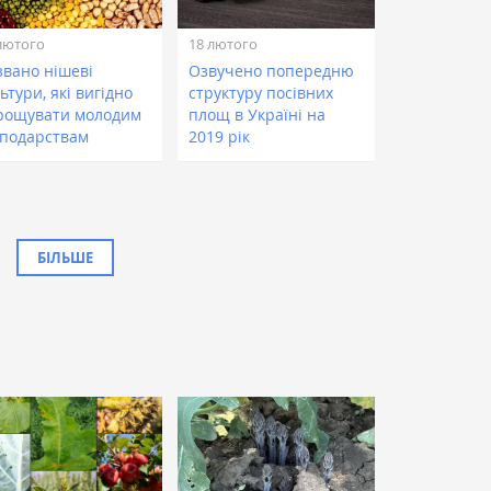
лютого
18 лютого
звано нішеві
Озвучено попередню
ьтури, які вигідно
структуру посівних
рощувати молодим
площ в Україні на
сподарствам
2019 рік
БІЛЬШЕ