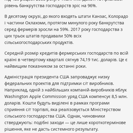
рівень банкрутства господарств зріс на 96%.
В десятому окрузі, до якого входять штати Канзас, Колорадо
і частини Оклахоми, протягом минулого року банкрутства
серед фермерів зросли на 59%. 2017 року господарства з
цих трьох штатів продавали 50% всіх
сільськогосподарських продуктів.
Середній розмір кредитів фермерських господарств по всій
країні в четвертому кварталі сягнув 74,19 тис. доларів. Це є
найвищим показником за останні роки.
Адміністрація президента США запроваджує низку
федеральних проектів для підтримки с/г виробників.
Наприклад, одній з найбільших компаній-виробників яблук
Washington Apple Commission уряд США компенсує 8,5 млн.
доларів. Кошти будуть виділені в рамках програми
сприяння с/г торгівлі, яка реалізовується Міністерством
сільського господарства США. Однак, чиновники
стверджують: подібні заходи — це лише короткотермінове
рішення, яке не дасть системного результату.