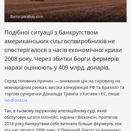
Фото: pixabay.com
Подібної ситуації з банкрутством
американських сільгоспвиробників не
спостерігалося з часів економічної кризи
2008 року. Через збитки борги фермерів
наразі оцінюють у 409 млрд. доларів.
Серед головних причин — зниження цін на сировину на
міжнародних ринках, висока конкуренція РФ та Бразилії та
торгові суперечки Дональда Трампа з Китаєм і ЄС, пише
landlord.ua.
Так, в сьомому окружному апеляційному суді, який
обслуговує штати Іллінойс, Індіана і Вісконсін, протягом
2018 року банкрутами себе визнало більше фермерів, ніж
під час рецесії 2008 року. У Північній Дакоті та Арканзасі