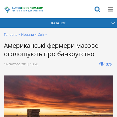
КАТАЛОГ
Головна
•
Новини
•
Світ
•
Американські фермери масово
оголошують про банкрутство
14 лютого 2019, 13:20
376