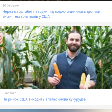
26 березня
Через масштабні паводки під водою опинились десятки
тисяч гектарів полів у США
8 лютого
На ринок США виходить апельсинова кукурудза