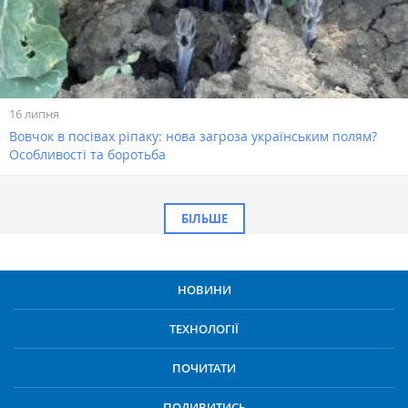
16 липня
Вовчок в посівах ріпаку: нова загроза українським полям?
Особливості та боротьба
БІЛЬШЕ
НОВИНИ
ТЕХНОЛОГІЇ
ПОЧИТАТИ
ПОДИВИТИСЬ