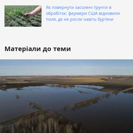
Як повернути засолені ґрунти в
обробіток: фермери США відновили
поля, де не росли навіть бур'яни
Матеріали до теми