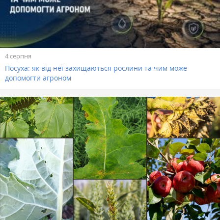
4 серпня
Посуха: як від неї захищаються рослини та чим може
допомогти агроном