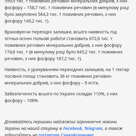
599,9 тис. т поживних речовин мінеральних добрив, з них
фосфору – 158,7 тис. т поживних речовин (в минулому році
було закуплено 564,3 тис. т поживних речовин, з них
фосфору 149,2 тис. т).
Враховуючи перехідні залишки, всього наявність під
літньо-осінні польові роботи становить 672,6 тис. т
поживних речовин мінеральних добрив, з них фосфору
174,6 тис. т (в минулому році було 645,2 тис. т поживних
речовин, з них фосфору 167,2 тис. т).
Наявність, з урахуванням перехідних залишків, на 1 гектар
посівної площі становить 36 кг поживних речовин
мінеральних добрив, з них фосфору – 9 кг/га.
Забезпеченість всього по Україні складає 110%, з них
фосфору – 108%.
Дізнавайтесь першими найсвіжіші агрономічні новини
України на нашій сторінці в
Facebook
,
Telegram
, а також
підписуйтесь на
Instagram СуперАгронома
.