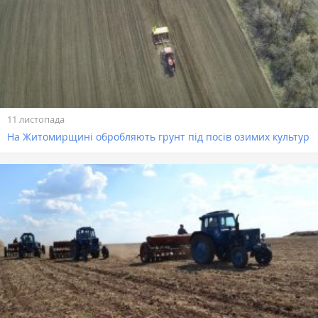
11 листопада
На Житомирщині обробляють грунт під посів озимих культур