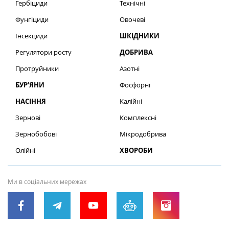
Гербіциди
Технічні
Фунгіциди
Овочеві
Інсекциди
ШКІДНИКИ
Регулятори росту
ДОБРИВА
Протруйники
Азотні
БУР’ЯНИ
Фосфорні
НАСІННЯ
Калійні
Зернові
Комплексні
Зернобобові
Мікродобрива
Олійні
ХВОРОБИ
Ми в соціальних мережах