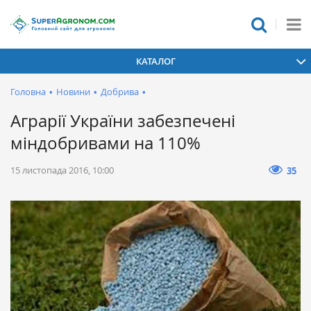
КАТАЛОГ
Головна
•
Новини
•
Добрива
•
Аграрії України забезпечені
міндобривами на 110%
15 листопада 2016, 10:00
35