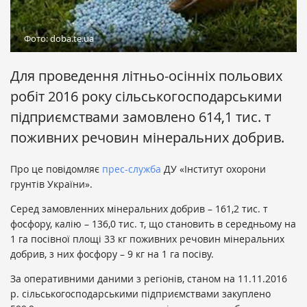
Фото: doba.te.ua
Для проведення літньо-осінніх польових
робіт 2016 року сільськогосподарськими
підприємствами замовлено 614,1 тис. т
поживних речовин мінеральних добрив.
Про це повідомляє
прес-служба
ДУ «Інститут охорони
грунтів України».
Серед замовленних мінеральних добрив – 161,2 тис. т
фосфору, калію – 136,0 тис. т, що становить в середньому на
1 га посівної площі 33 кг поживних речовин мінеральних
добрив, з них фосфору – 9 кг на 1 га посіву.
За оперативними даними з регіонів, станом на 11.11.2016
р. сільськогосподарськими підприємствами закуплено