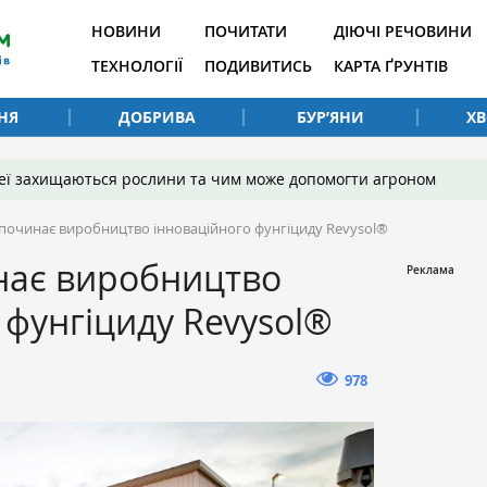
НОВИНИ
ПОЧИТАТИ
ДІЮЧІ РЕЧОВИНИ
ТЕХНОЛОГІЇ
ПОДИВИТИСЬ
КАРТА ҐРУНТІВ
НЯ
ДОБРИВА
БУР’ЯНИ
Х
 неї захищаються рослини та чим може допомогти агроном
починає виробництво інноваційного фунгіциду Revysol®
нає виробництво
 фунгіциду Revysol®
978