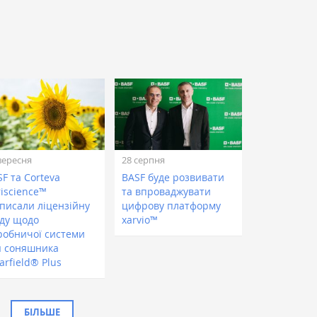
вересня
28 серпня
F та Corteva
BASF буде розвивати
riscience™
та впроваджувати
дписали ліцензійну
цифрову платформу
оду щодо
xarvio™
робничої системи
я соняшника
arfield® Plus
БІЛЬШЕ