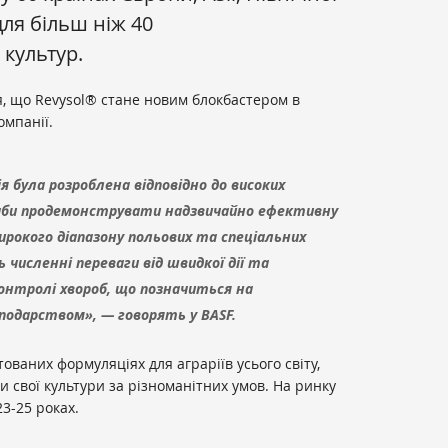
ля більш ніж 40
 культур.
ся, що Revysol® стане новим блокбастером в
омпанії.
була розроблена відповідно до високих
аби продемонструвати надзвичайно ефективну
рокого діапазону польових та спеціальних
численні переваги від швидкої дії та
онтролі хвороб, що позначиться на
подарством», — говорять у BASF.
ованих формуляціях для аграріїв усього світу,
 свої культури за різноманітних умов. На ринку
23-25 роках.