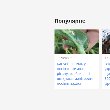
Популярне
18 червня
17 
Капустяна міль у
Ва
посівах озимого
укр
ріпаку: особливості
що
шкідника, моніторинг
800
посівів, захист
фр