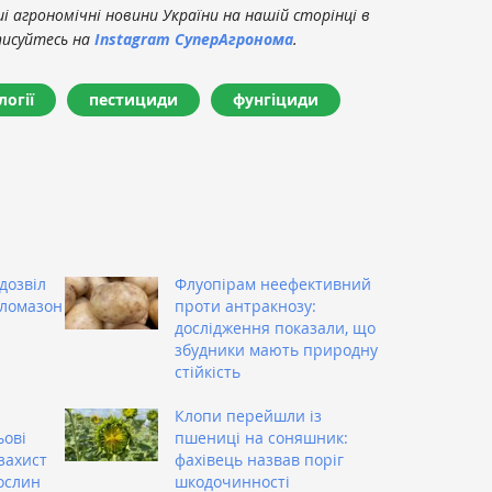
 агрономічні новини України на нашій сторінці в
писуйтесь на
Instagram СуперАгронома
.
логії
пестициди
фунгіциди
дозвіл
Флуопірам неефективний
кломазон
проти антракнозу:
дослідження показали, що
збудники мають природну
стійкість
Клопи перейшли із
ьові
пшениці на соняшник:
захист
фахівець назвав поріг
ослин
шкодочинності