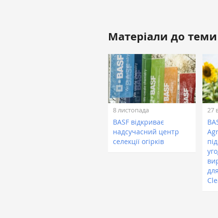
Матеріали до теми
8 листопада
27 
BASF відкриває
BAS
надсучасний центр
Ag
селекції огірків
пі
уг
ви
дл
Cle