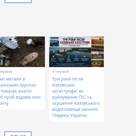
червня
6 червня
жкі метали в
Три роки після
аїнських ґрунтах:
Каховської
 показує аналіз
катастрофи: як
0 проб вздовж лінії
руйнування ГЕС та
онту
осушення Каховського
водосховища змінило
Південь України