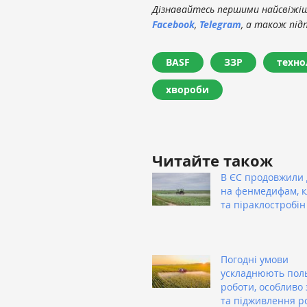
Дізнавайтесь першими найсвіжіші
Facebook
,
Telegram
, а також під
BASF
ЗЗР
техно
хвороби
Читайте також
В ЄС продовжили 
на фенмедифам, 
та піраклостробін
Погодні умови
ускладнюють пол
роботи, особливо 
та підживлення р