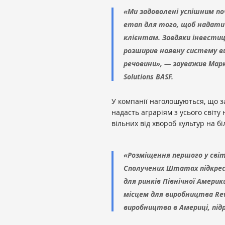
«Ми задоволені успішним п
етап для того, щоб надати
клієнтам. Завдяки інвестиці
розширив наявну систему в
речовини», — зауважив Марку
Solutions BASF.
У компанії наголошуються, що з
надасть аграріям з усього світ
вільних від хвороб культур на б
«Розміщення першого у світ
Сполучених Штатах підкрес
для ринків Північної Амери
місцем для виробництва Rev
виробництва в Америці, підро