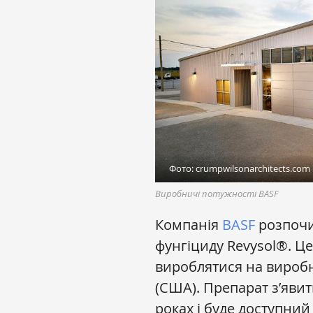
Фото: crumpwilsonarchitects.com
Виробничі потужності BASF
Компанія
BASF
розпочи
фунгіциду Revysol®. Ц
вироблятися на виробн
(США). Препарат з’явит
роках і буде доступний 