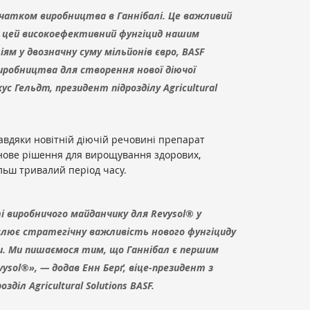
очатком виробництва в Ганнібалі. Це важливий
 цей високоефективний фунгіцид нашим
ям у двозначну суму мільйонів євро, BASF
иробництва для створення нової діючої
с Гельдт, президент підрозділу Agricultural
авдяки новітній діючій речовині препарат
у нове рішення для вирощування здорових,
ільш тривалий період часу.
і виробничого майданчику для Revysol® у
лює стратегічну важливість нового фунгіциду
ки. Ми пишаємося тим, що Ганнібал є першим
ysol®», — додав Енн Берґ, віце-президент з
зділ Agricultural Solutions BASF.