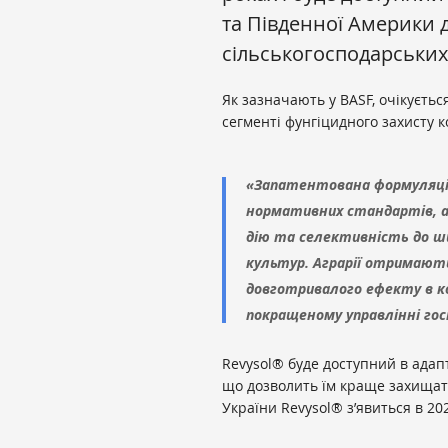
та Південної Америки д
сільськогосподарських
Як зазначають у BASF, очікуєть
сегменті фунгіцидного захисту к
«Запатентована формуляція 
нормативних стандартів, 
дію та селективність до ши
культур. Аграрії отримають 
довготривалого ефекту в к
покращеному управлінні гос
Revysol® буде доступний в адапт
що дозволить їм краще захищати
України Revysol® з’явиться в 20