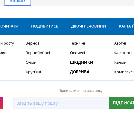
БІЛЬШЕ
ОЧИТАТИ
ПОДИВИТИСЬ
ДІЮЧІ РЕЧОВИНИ
КАРТА 
и росту
Зернові
Технічні
Азотні
ики
Зернобобові
Овочеві
Фосфорні
Олійні
ШКІДНИКИ
Калійні
Круп’яні
ДОБРИВА
Комплексн
Підписатися на розсилку
ПІДПИСА