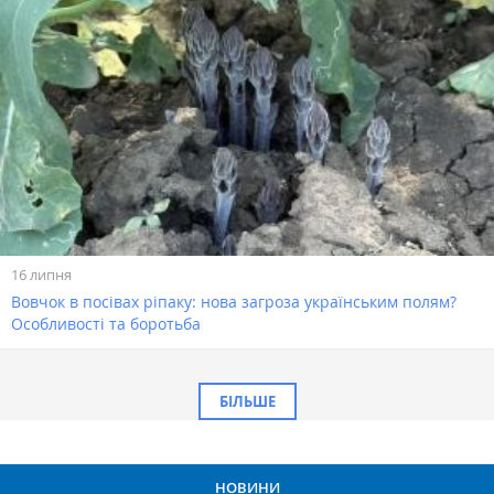
16 липня
Вовчок в посівах ріпаку: нова загроза українським полям?
Особливості та боротьба
БІЛЬШЕ
НОВИНИ