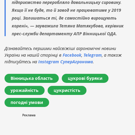
підприємство переробляло давальницьку сировину.
Якщо її не буде, то й завод не працюватиме у 2019
році. Залишаться ті, де самостійно вирощують
корені», — зауважила Тетяна Матякубова, керівник
прес-служби департаменту АПР Вінницької ОДА.
Дізнавайтесь першими найсвіжіші агрономічні новини
України на нашій сторінці в
Facebook
,
Telegram
, а також
підписуйтесь на
Instagram СуперАгронома
.
Вінницька область
цукрові буряки
урожайність
цукристість
погодні умови