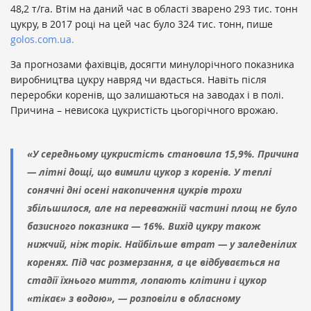
48,2 т/га. Втім на даний час в області зварено 293 тис. тонн
цукру, в 2017 році на цей час було 324 тис. тонн, пише
golos.com.ua.
За прогнозами фахівців, досягти минулорічного показника
виробництва цукру навряд чи вдасться. Навіть після
переробки коренів, що залишаються на заводах і в полі.
Причина – невисока цукристість цьогорічного врожаю.
«У середньому цукристість становила 15,9%. Причина
— літні дощі, що вимили цукор з коренів. У теплі
сонячні дні осені накопичення цукрів трохи
збільшилося, але на переважній частині площ не було
базисного показника — 16%. Вихід цукру також
нижчий, ніж торік. Найбільше втрат — у заледенілих
коренях. Під час розмерзання, а це відбувається на
стадії їхнього миття, лопають клітини і цукор
«тікає» з водою», — розповіли в обласному