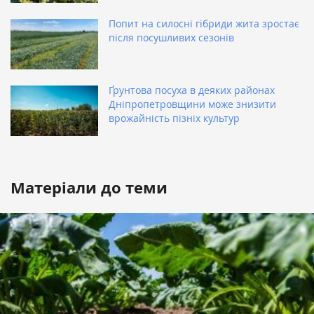
Попит на силосні гібриди жита зростає
після посушливих сезонів
Ґрунтова посуха в деяких районах
Дніпропетровщини може знизити
врожайність пізніх культур
Матеріали до теми