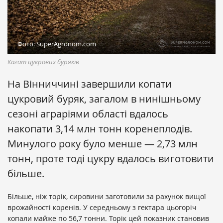
Фото: SuperAgronom.com
Кагат цукрових буряків
На Вінниччині завершили копати
цукровий буряк, загалом в нинішньому
сезоні аграріями області вдалось
накопати 3,14 млн тонн коренеплодів.
Минулого року було менше — 2,73 млн
тонн, проте тоді цукру вдалось виготовити
більше.
Більше, ніж торік, сировини заготовили за рахунок вищої
врожайності коренів. У середньому з гектара цьогоріч
копали майже по 56,7 тонни. Торік цей показник становив