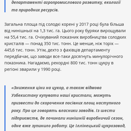
департаменті агропромислового розвитку, екології
та природних ресурсів.
Загальна площа під солодкі корені у 2017 році була більша
від нинішньої на 1,3 тис. га. Цього року буряки вирощували
на 55,4 тис. га. Очікуваний показник виробництва солодких
кристалів — понад 350 тис. тонн. Це менше, ніж торік —
445,6 тис. тонн. Утім, дехто з фахівців департаменту
передбачає, що заводи все-таки досягнуть минулорічного
показника. Нагадаємо, рекордні 800 тис. тонн цукру в
регіоні зварили у 1990 році.
«Зниження ціни на цукор, а також відмова
Узбекистану купувати наші кристали, можуть
призвести до скорочення посівних площ наступного
року. Про це говорять власники заводів. Із шести
підприємств, де починали нинішній виробничий сезон,
одне вже зупинило роботу. Це Іллінецький цукрозавод,