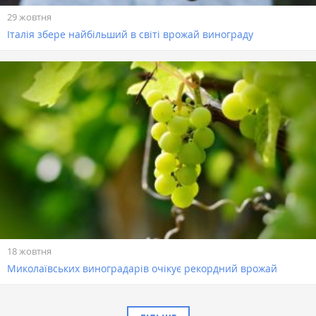
29 жовтня
Італія збере найбільший в світі врожай винограду
18 жовтня
Миколаївських виноградарів очікує рекордний врожай