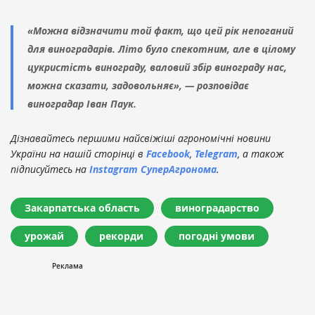
«Можна відзначити той факт, що цей рік непоганий
для виноградарів. Літо було спекотним, але в цілому
цукристість винограду, валовий збір винограду нас,
можна сказати, задовольняє», — розповідає
виноградар Іван Паук.
Дізнавайтесь першими найсвіжіші агрономічні новини
України на нашій сторінці в
Facebook
,
Telegram
, а також
підписуйтесь на
Instagram СуперАгронома
.
Закарпатська область
виноградарство
урожай
рекорди
погодні умови