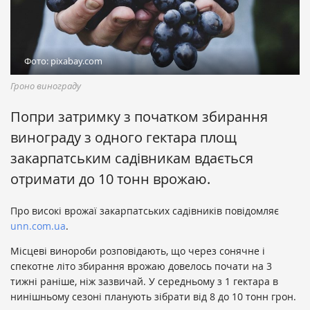
Фото: pixabay.com
Гроно винограду
Попри затримку з початком збирання
винограду з одного гектара площ
закарпатським садівникам вдається
отримати до 10 тонн врожаю.
Про високі врожаї закарпатських садівників повідомляє
unn.com.ua
.
Місцеві винороби розповідають, що через сонячне і
спекотне літо збирання врожаю довелось почати на 3
тижні раніше, ніж зазвичай. У середньому з 1 гектара в
нинішньому сезоні планують зібрати від 8 до 10 тонн грон.