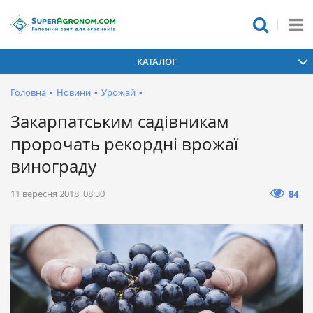
КАТАЛОГ
Головна
•
Новини
•
Урожай
•
Закарпатським садівникам
пророчать рекордні врожаї
винограду
11 вересня 2018, 08:30
84