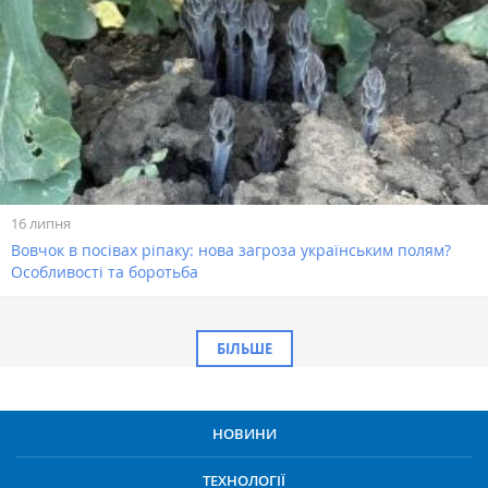
16 липня
Вовчок в посівах ріпаку: нова загроза українським полям?
Особливості та боротьба
БІЛЬШЕ
НОВИНИ
ТЕХНОЛОГІЇ