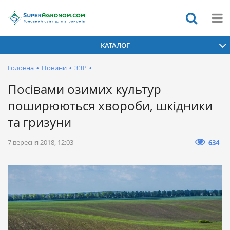
КАТАЛОГ
Головна
•
Новини
•
ЗЗР
•
Посівами озимих культур
поширюються хвороби, шкідники
та гризуни
7 вересня 2018, 12:03
634