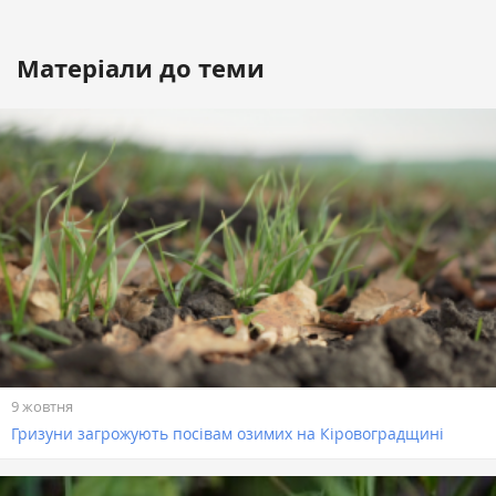
Матеріали до теми
9 жовтня
Гризуни загрожують посівам озимих на Кіровоградщині