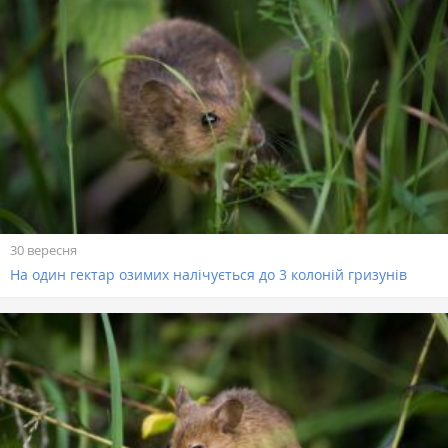
30 вересня
На один гектар озимих налічується до 3 колоній гризунів