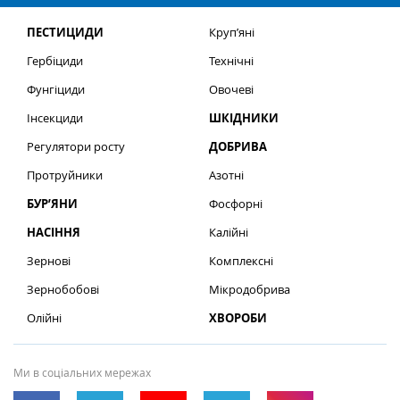
ПЕСТИЦИДИ
Круп’яні
Гербіциди
Технічні
Фунгіциди
Овочеві
Інсекциди
ШКІДНИКИ
Регулятори росту
ДОБРИВА
Протруйники
Азотні
БУР’ЯНИ
Фосфорні
НАСІННЯ
Калійні
Зернові
Комплексні
Зернобобові
Мікродобрива
Олійні
ХВОРОБИ
Ми в соціальних мережах