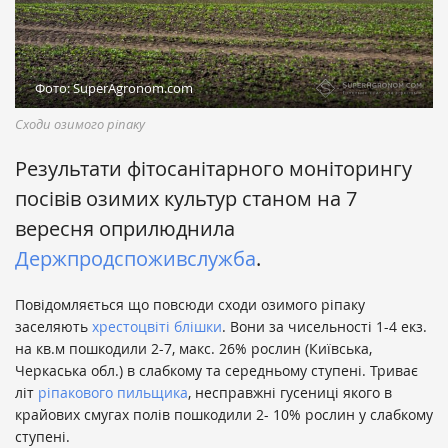
Фото: SuperAgronom.com
Сходи озимого ріпаку
Результати фітосанітарного моніторингу
посівів озимих культур станом на 7
вересня оприлюднила
Держпродспоживслужба
.
Повідомляється що повсюди сходи озимого ріпаку
заселяють
хрестоцвіті блішки
. Вони за чисельності 1-4 екз.
на кв.м пошкодили 2-7, макс. 26% рослин (Київська,
Черкаська обл.) в слабкому та середньому ступені. Триває
літ
ріпакового пильщика
, несправжні гусениці якого в
крайових смугах полів пошкодили 2- 10% рослин у слабкому
ступені.