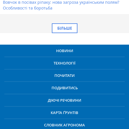
Вовчок в посівах ріпаку: нова загроза українським полям?
Особливості та боротьба
БІЛЬШЕ
НОВИНИ
ТЕХНОЛОГІЇ
ПОЧИТАТИ
ПОДИВИТИСЬ
ДІЮЧІ РЕЧОВИНИ
КАРТА ҐРУНТІВ
СЛОВНИК АГРОНОМА