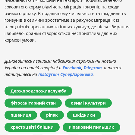
чисельністю 1-4 колоній на гектарі. У пошуках зеленого
соковитого корму відмічена міграція гризунів на сходи
озимого ріпаку. В подальшому чисельність та шкідливість
гризунів в озимині зростатиме за рахунок міграції їх із
площ пізніх просапних та інших культур, де після збирання
і зяблевої оранки створюються несприятливі для них
кормові умови.
Дізнавайтесь першими найсвіжіші агрономічні новини
України на нашій сторінці в
Facebook
,
Telegram
, а також
підписуйтесь на
Instagram СуперАгронома
.
Держпродспоживслужба
фітосанітарний стан
озимі культури
пшениця
ріпак
шкідники
хрестоцвіті блішки
Ріпаковий пильщик