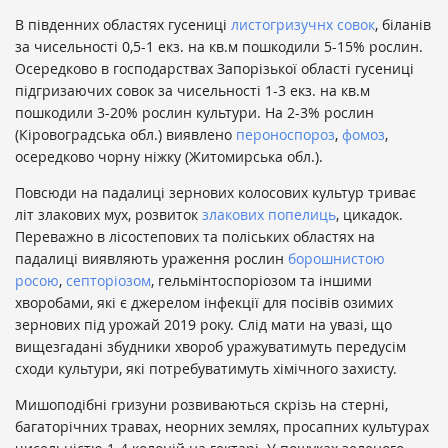
В південних областях гусениці
листогризучнх совок
, біланів
за чисельності 0,5-1 екз. на кв.м пошкодили 5-15% рослин.
Осередково в господарствах Запорізької області гусениці
підгризаючих совок за чисельності 1-3 екз. на кв.м
пошкодили 3-20% рослин культури. На 2-3% рослин
(Кіровоградська обл.) виявлено
пероноспороз
,
фомоз
,
осередково чорну ніжку (Житомирська обл.).
Повсюди на падалиці зернових колосових культур триває
літ злакових мух, розвиток
злакових попелиць
, цикадок.
Переважно в лісостепових та поліських областях на
падалиці виявляють ураження рослин
борошнистою
росою
,
септоріозом
, гельмінтоспоріозом та іншими
хворобами, які є джерелом інфекції для посівів озимих
зернових під урожай 2019 року. Слід мати на увазі, що
вищезгадані збудники хвороб уражуватимуть передусім
сходи культури, які потребуватимуть хімічного захисту.
Мишоподібні гризуни розвиваються скрізь на стерні,
багаторічних травах, неорних землях, просапних культурах