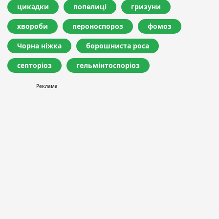
цикадки
попелиці
гризуни
хвороби
пероноспороз
фомоз
Чорна ніжка
борошниста роса
септоріоз
гельмінтоспоріоз