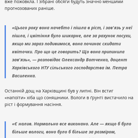
вже пожовкла. І зібрані обсяги будуть значно меншими
прогнозованих раніше.
«Цього року вона начебто і пішла в ріст, і зав'язь у неї
пішла, і цвітіння було шикарне, але за рахунок посухи,
якщо ми зараз подивимося, вона починає скидати
квіточки. Про що це говорить? Що вона припинила
зав'язь», — розповідає Олександр Вотченко, доцент
Харківського НТУ сільського господарства ім. Петра
Василенка.
Останній дощ на Харківщині був у липні. Він встиг
«напоїти» хіба що соняшники. Вологи в ґрунті вистачило на
ріст і формування насіння.
«Є налив. Нормально все виконано. Але — якщо б було
більше вологи, воно було б більше за розміром,