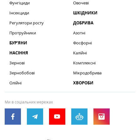
Фунгіциди
Овочеві
Інсекциди
ШКІДНИКИ
Регулятори росту
ДОБРИВА
Протруйники
Азотні
БУР’ЯНИ
Фосфорні
НАСІННЯ
Калійні
Зернові
Комплексні
Зернобобові
Мікродобрива
Олійні
ХВОРОБИ
Ми в соціальних мережах