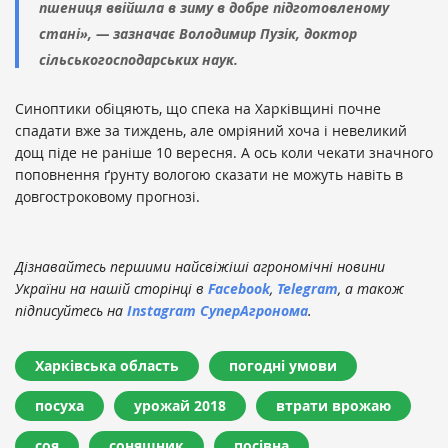
пшениця ввійшла в зиму в добре підготовленому
стані», — зазначає Володимир Пузік, доктор
сільськогосподарських наук.
Синоптики обіцяють, що спека на Харківщині почне
спадати вже за тиждень, але омріяний хоча і невеликий
дощ піде не раніше 10 вересня. А ось коли чекати значного
поповнення ґрунту вологою сказати не можуть навіть в
довгостроковому прогнозі.
Дізнавайтесь першими найсвіжіші агрономічні новини
України на нашій сторінці в
Facebook
,
Telegram
, а також
підписуйтесь на
Instagram СуперАгронома
.
Харківська область
погодні умови
посуха
урожай 2018
втрати врожаю
соя
соняшник
посівна