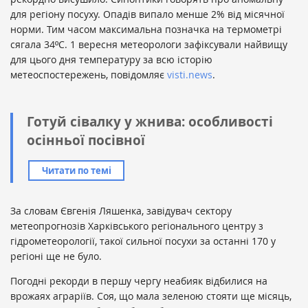
для регіону посуху. Опадів випало менше 2% від місячної
норми. Тим часом максимальна позначка на термометрі
сягала 34ºС. 1 вересня метеорологи зафіксували найвищу
для цього дня температуру за всю історію
метеоспостережень, повідомляє
visti.news
.
Готуй сівалку у жнива: особливості
осінньої посівної
Читати по темі
За словам Євгенія Ляшенка, завідувач сектору
метеопрогнозів Харківського регіонального центру з
гідрометеорології, такої сильної посухи за останні 170 у
регіоні ще не було.
Погодні рекорди в першу чергу неабияк відбилися на
врожаях аграріїв. Соя, що мала зеленою стояти ще місяць,