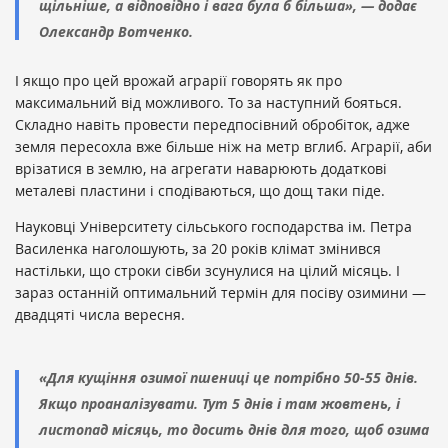
щільніше, а відповідно і вага була б більша», — додає
Олександр Вотченко.
І якщо про цей врожай аграрії говорять як про
максимальний від можливого. То за наступний бояться.
Складно навіть провести передпосівний обробіток, адже
земля пересохла вже більше ніж на метр вглиб. Аграрії, аби
врізатися в землю, на агрегати наварюють додаткові
металеві пластини і сподіваються, що дощ таки піде.
Науковці Університету сільського господарства ім. Петра
Василенка наголошують, за 20 років клімат змінився
настільки, що строки сівби зсунулися на цілий місяць. І
зараз останній оптимальний термін для посіву озимини —
двадцяті числа вересня.
«Для кущіння озимої пшениці це потрібно 50-55 днів.
Якщо проаналізувати. Тут 5 днів і там жовтень, і
листопад місяць, то досить днів для того, щоб озима