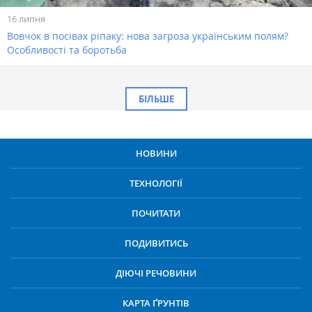
16 липня
Вовчок в посівах ріпаку: нова загроза українським полям?
Особливості та боротьба
БІЛЬШЕ
НОВИНИ
ТЕХНОЛОГІЇ
ПОЧИТАТИ
ПОДИВИТИСЬ
ДІЮЧІ РЕЧОВИНИ
КАРТА ҐРУНТІВ