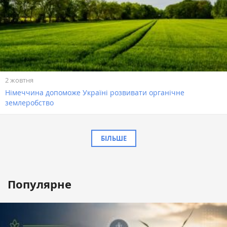
2 жовтня
Німеччина допоможе Україні розвивати органічне
землеробство
БІЛЬШЕ
Популярне