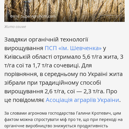
Фото: SuperAgronom.com
Жито озиме
Завдяки органічній технології
вирощування
ПСП «ім. Шевченка»
у
Київській області отримало 5,6 т/га жита, 3
т/га сої та 1,7 т/га сочевиці. Для
порівняння, в середньому по Україні жита
зібрали при традиційному способі
вирощування 2,6 т/га, сої — 2,3 т/га. Про
це повідомляє
Асоціація аграріїв України
.
За словами агронома господарства Галини Кротевич, цим
фактом можна спростувати міф про те, що при переході на
органічне виробництво знижується продуктивність