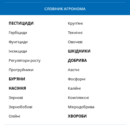
СЛОВНИК АГРОНОМА
ПЕСТИЦИДИ
Круп’яні
Гербіциди
Технічні
Фунгіциди
Овочеві
Інсекциди
ШКІДНИКИ
Регулятори росту
ДОБРИВА
Протруйники
Азотні
БУР’ЯНИ
Фосфорні
НАСІННЯ
Калійні
Зернові
Комплексні
Зернобобові
Мікродобрива
Олійні
ХВОРОБИ