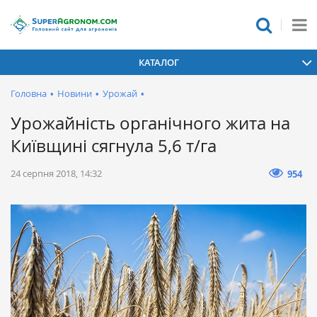
КАТАЛОГ
Головна
•
Новини
•
Урожай
•
Урожайність органічного жита на
Київщині сягнула 5,6 т/га
24 серпня 2018, 14:32
954