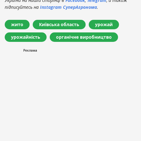
України на нашій сторінці в
Facebook
,
Telegram
, а також
підписуйтесь на
Instagram СуперАгронома
.
жито
Київська область
урожай
урожайність
органічне виробництво