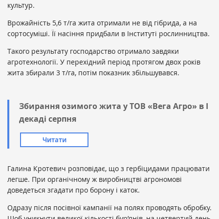
культур.
Врожайність 5,6 т/га жита отримали не від гібрида, а на
сортосуміші. Її насіння придбали в Інституті рослинництва.
Такого результату господарство отримало завдяки
агротехнології. У перехідний період протягом двох років
жита збирали 3 т/га, потім показник збільшувався.
Збирання озимого жита у ТОВ «Вега Агро» в І
декаді серпня
Читати
Галина Кротевич розповідає, що з гербіцидами працювати
легше. При органічному ж виробництві агрономові
доведеться згадати про борону і каток.
Одразу після посівної кампанії на полях проводять обробку.
Щоб уникнути великої кількості бур’янів, на четвертий день