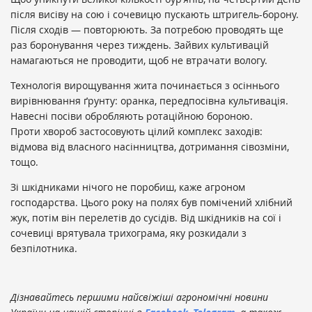
після висіву на сою і сочевицю пускають штригель-борону.
Після сходів — повторюють. За потребою проводять ще
раз боронування через тиждень. Зайвих культивацій
намагаються не проводити, щоб не втрачати вологу.
Технологія вирощування жита починається з осіннього
вирівнювання ґрунту: оранка, передпосівна культивація.
Навесні посіви обробляють ротаційною бороною.
Проти хвороб застосовують цілий комплекс заходів:
відмова від власного насінництва, дотримання сівозміни,
тощо.
Зі шкідниками нічого не поробиш, каже агроном
господарства. Цього року на полях був помічений хлібний
жук, потім він перелетів до сусідів. Від шкідників на сої і
сочевиці врятувала трихограма, яку розкидали з
безпілотника.
Дізнавайтесь першими найсвіжіші агрономічні новини