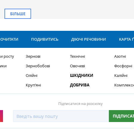
БІЛЬШЕ
ОЧИТАТИ
ПОДИВИТИСЬ
ДІЮЧІ РЕЧОВИНИ
КАРТА 
и росту
Зернові
Технічні
Азотні
ики
Зернобобові
Овочеві
Фосфорні
Олійні
ШКІДНИКИ
Калійні
Круп’яні
ДОБРИВА
Комплексн
Підписатися на розсилку
ПІДПИСА