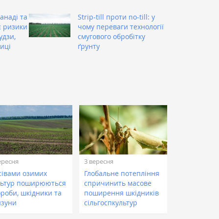
анаді та
Strip-till проти no-till: у
є ризики
чому переваги технології
удзи,
смугового обробітку
иці
ґрунту
ересня
3 вересня
сівами озимих
Глобальне потепління
льтур поширюються
спричинить масове
ороби, шкідники та
поширення шкідників
изуни
сільгоспкультур