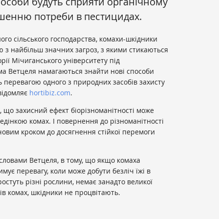
способи будуть сприяти органічному
шенню потреби в пестицидах.
го сільського господарства, комахи-шкідники
 з найбільш значних загроз, з якими стикаються
рії Мічиганського університету під
ма Ветцеля намагаються знайти нові способи
 перевагою одного з природних засобів захисту
відомляє
hortibiz.com
.
, що захисний ефект біорізноманітності може
едінкою комах. І повернення до різноманітності
човим кроком до досягнення стійкої перемоги
словами Ветцеля, в тому, що якщо комаха
имує перевагу, коли може добути безліч їжі в
 ростуть різні рослини, немає занадто великої
ів комах, шкідники не процвітають.