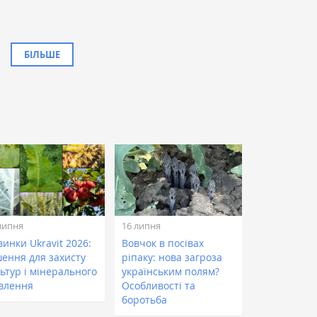
БІЛЬШЕ
липня
16 липня
инки Ukravit 2026:
Вовчок в посівах
шення для захисту
ріпаку: нова загроза
ьтур і мінерального
українським полям?
влення
Особливості та
боротьба