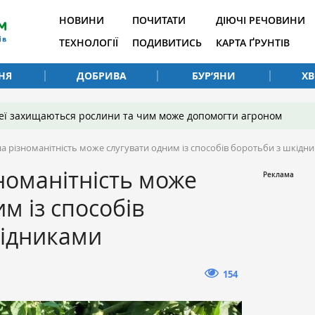
НОВИНИ
ПОЧИТАТИ
ДІЮЧІ РЕЧОВИНИ
ТЕХНОЛОГІЇ
ПОДИВИТИСЬ
КАРТА ҐРУНТІВ
НЯ
ДОБРИВА
БУР’ЯНИ
Х
 неї захищаються рослини та чим може допомогти агроном
на різноманітність може слугувати одним із способів боротьби з шкідн
зноманітність може
м із способів
кідниками
154