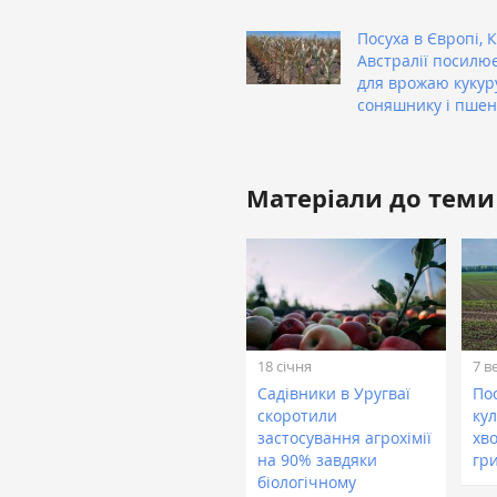
Посуха в Європі, К
Австралії посилю
для врожаю кукур
соняшнику і пшен
Матеріали до теми
18 січня
7 в
Садівники в Уругваї
По
скоротили
ку
застосування агрохімії
хв
на 90% завдяки
гр
біологічному