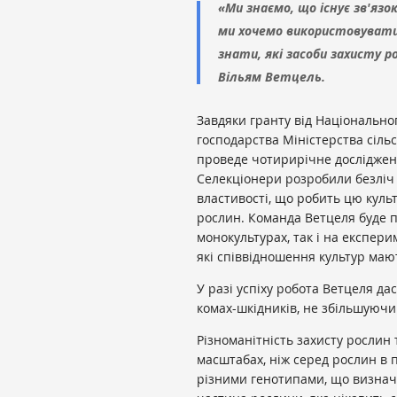
«Ми знаємо, що існує зв'яз
ми хочемо використовувати
знати, які засоби захисту 
Вільям Ветцель.
Завдяки гранту від Національног
господарства Міністерства сіл
проведе чотирирічне досліджен
Селекціонери розробили безліч с
властивості, що робить цю кул
рослин. Команда Ветцеля буде 
монокультурах, так і на експер
які співвідношення культур маю
У разі успіху робота Ветцеля д
комах-шкідників, не збільшуючи 
Різноманітність захисту рослин
масштабах, ніж серед рослин в п
різними генотипами, що визнача