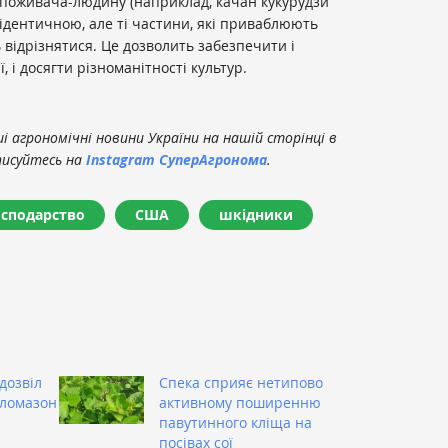
споживача-людину (наприклад, качан кукурудзи
 ідентичною, але ті частини, які приваблюють
 відрізнятися. Це дозволить забезпечити і
ї, і досягти різноманітності культур.
 агрономічні новини України на нашій сторінці в
писуйтесь на
Instagram СуперАгронома
.
осподарство
США
шкідники
дозвіл
Спека сприяє нетипово
кломазон
активному поширенню
павутинного кліща на
посівах сої