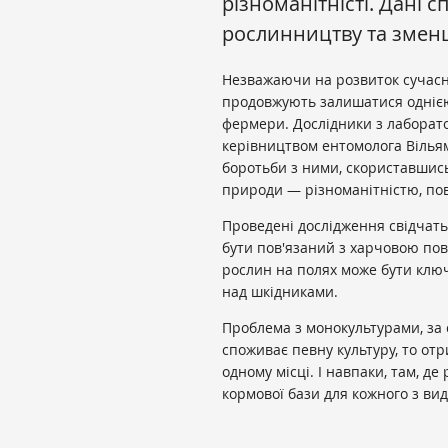
різноманітністі. Дані 
рослинництву та змен
Незважаючи на розвиток сучасно
продовжують залишатися однією
фермери. Дослідники з лаборато
керівництвом ентомолога Вілья
боротьби з ними, скориставшись
природи — різноманітністю, по
Проведені дослідження свідчать
бути пов'язаний з харчовою пов
рослин на полях може бути клю
над шкідниками.
Проблема з монокультурами, за 
споживає певну культуру, то отр
одному місці. І навпаки, там, де
кормової бази для кожного з вид