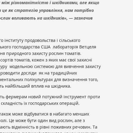
ок між різноманітністю і шкідниками, але якщо
 це як стратегію управління, нам потрібно
рослин впливають на шкідників», — зазначив
о інституту продовольства і сільського
ьського господарства США лабораторія Ветцеля
ня природного захисту рослин томатів.
ортів томатів, кожен з яких має свої захисні
ьтуру модельною системою для вивчення захисту
проводити досліди як на традиційних
иментальних полікультурах для визначення того,
ть найбільший вплив на шкідника.
асть фермерам новий потужний інструмент проти
складність їх господарських операцій.
 також може відбуватися в набагато менших
олі. Це може бути один вид рослин, але з
ють відмінність в рівні поживних речовин. Та