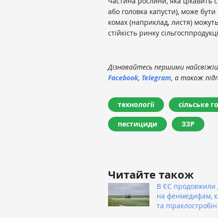
частина рослини, яка цікавить 
або головка капусти), може бути
комах (наприклад, листя) можуть
стійкість ринку сільгосппродукці
Дізнавайтесь першими найсвіжіші
Facebook
,
Telegram
, а також під
технології
сільське г
пестициди
ЗЗР
Читайте також
В ЄС продовжили 
на фенмедифам, 
та піраклостробін