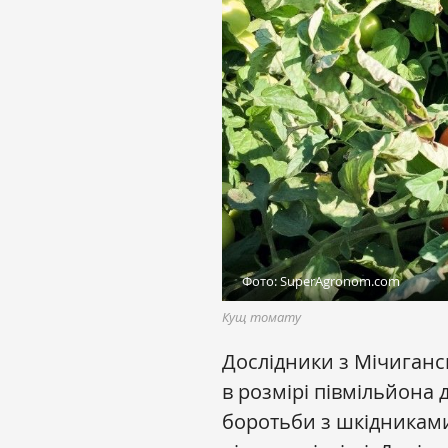
Фото: SuperAgronom.com
Кущ томату
Дослідники з Мічиганс
в розмірі півмільйона 
боротьби з шкідниками