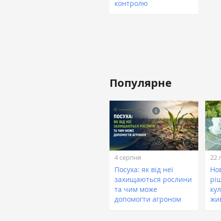
контролю
Популярне
4 серпня
22 
Посуха: як від неї
Нов
захищаються рослини
рі
та чим може
кул
допомогти агроном
жи