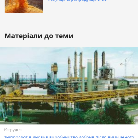
Матеріали до теми
19 грудня
ДніпроАзот відновив виробництво добрив після вимушеного