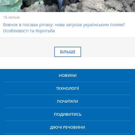
16 липня
Вовчок в посівах ріпаку: нова загроза українським полям?
Особливості та боротьба
БІЛЬШЕ
НОВИНИ
ТЕХНОЛОГІЇ
ПОЧИТАТИ
ПОДИВИТИСЬ
ДІЮЧІ РЕЧОВИНИ