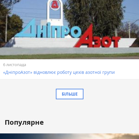
6 листопада
«ДніпроАзот» відновлює роботу цехів азотної групи
БІЛЬШЕ
Популярне