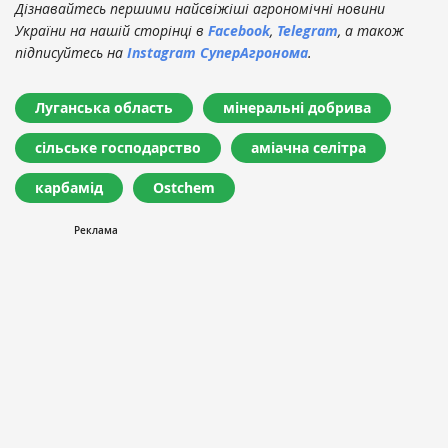
Дізнавайтесь першими найсвіжіші агрономічні новини
України на нашій сторінці в
Facebook
,
Telegram
, а також
підписуйтесь на
Instagram СуперАгронома
.
Луганська область
мінеральні добрива
сільське господарство
аміачна селітра
карбамід
Ostchem