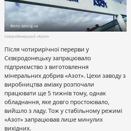
Фото: azot.lg.ua
Сєвєродонецький «Азот»
Після чотирирічної перерви у
Сєвєродонецьку запрацювало
підприємство з виготовлення
мінеральних добрив «Азот». Цехи заводу з
виробництва аміаку розпочали
працювати ще 5 тижнів тому, однак
обладнання, яке довго простоювало,
вийшло з ладу. Тож у стабільному режимі
«Азот» запрацював лише минулих
вихідних.