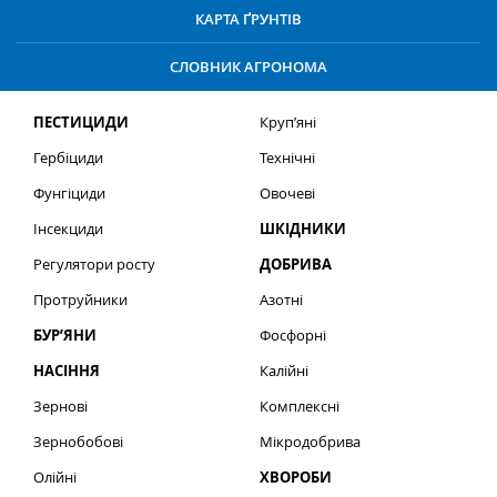
КАРТА ҐРУНТІВ
СЛОВНИК АГРОНОМА
ПЕСТИЦИДИ
Круп’яні
Гербіциди
Технічні
Фунгіциди
Овочеві
Інсекциди
ШКІДНИКИ
Регулятори росту
ДОБРИВА
Протруйники
Азотні
БУР’ЯНИ
Фосфорні
НАСІННЯ
Калійні
Зернові
Комплексні
Зернобобові
Мікродобрива
Олійні
ХВОРОБИ