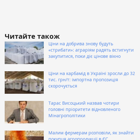
Читайте також
Ціни на добрива знову будуть
«стрибати»: аграріям радять встигнути
закупитися, поки діє цінове вікно
Ціни на карбамід в Україні зросли до 32
тис. грн/т: імпортна пропозиція
скорочується
Тарас Висоцький назвав чотири
головні пріоритети відновленого
Мінагрополітики
Малим фермерам розповіли, як знайти
покупця агропродукції в ЄС