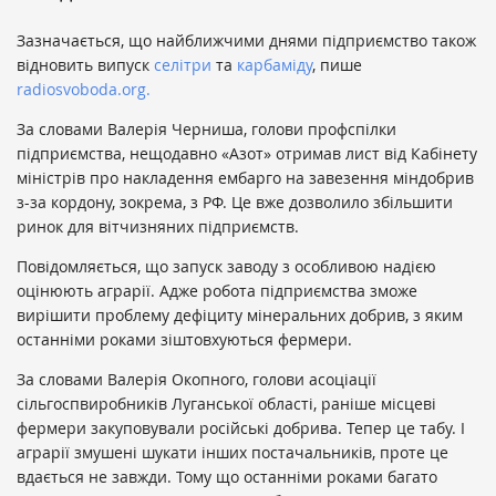
Зазначається, що найближчими днями підприємство також
відновить випуск
селітри
та
карбаміду
, пише
radiosvoboda.org.
За словами Валерія Черниша, голови профспілки
підприємства, нещодавно «Азот» отримав лист від Кабінету
міністрів про накладення ембарго на завезення міндобрив
з-за кордону, зокрема, з РФ. Це вже дозволило збільшити
ринок для вітчизняних підприємств.
Повідомляється, що запуск заводу з особливою надією
оцінюють аграрії. Адже робота підприємства зможе
вирішити проблему дефіциту мінеральних добрив, з яким
останніми роками зіштовхуються фермери.
За словами Валерія Окопного, голови асоціації
сільгоспвиробників Луганської області, раніше місцеві
фермери закуповували російські добрива. Тепер це табу. І
аграрії змушені шукати інших постачальників, проте це
вдається не завжди. Тому що останніми роками багато