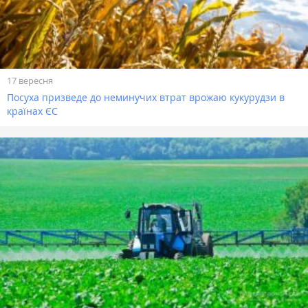
17 вересня
Посуха призведе до неминучих втрат врожаю кукурудзи в
країнах ЄС