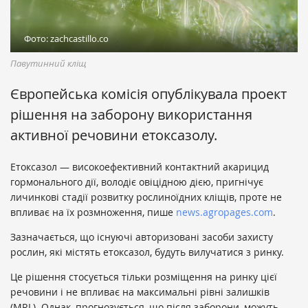
Фото: zachcastillo.co
Павутинний кліщ
Європейська комісія опублікувала проект
рішення на заборону використання
активної речовини етоксазолу.
Етоксазол — високоефективний контактний акарицид
гормонального дії, володіє овіцідною дією, пригнічує
личинкові стадії розвитку рослиноїдних кліщів, проте не
впливає на їх розмноження, пише
news.agropages.com
.
Зазначається, що існуючі авторизовані засоби захисту
рослин, які містять етоксазол, будуть вилучатися з ринку.
Це рішення стосується тільки розміщення на ринку цієї
речовини і не впливає на максимальні рівні залишків
(MRL). Однак, прогнозується, що після заборони, можуть