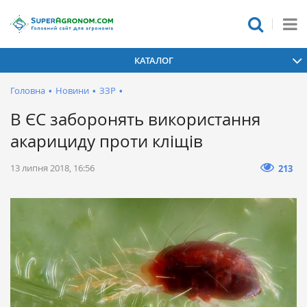
КАТАЛОГ
Головна
•
Новини
•
ЗЗР
•
В ЄС заборонять використання
акарициду проти кліщів
13 липня 2018, 16:56
213