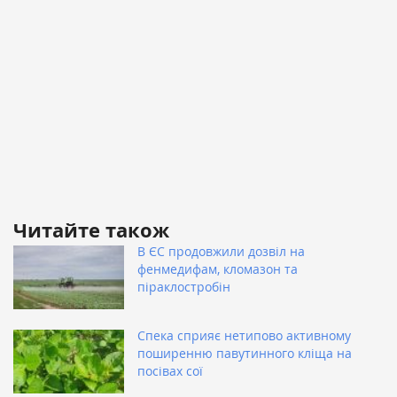
Читайте також
В ЄС продовжили дозвіл на
фенмедифам, кломазон та
піраклостробін
Спека сприяє нетипово активному
поширенню павутинного кліща на
посівах сої