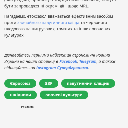
бути запровадженні окремі дії і щодо MRL.
Нагадаємо, етоксазол вважається ефективним засобом
проти
звичайного павутинного кліща
та червоного
плодового на цитрусових, томатах та інших овочевих
культурах.
Дізнавайтесь першими найсвіжіші агрономічні новини
України на нашій сторінці в
Facebook
,
Telegram
, а також
підписуйтесь на
Instagram СуперАгронома
.
Євросоюз
ЗЗР
павутинний кліщик
шкідники
овочеві культури