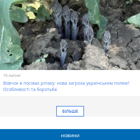
16 липня
Вовчок в посівах ріпаку: нова загроза українським полям?
Особливості та боротьба
БІЛЬШЕ
НОВИНИ