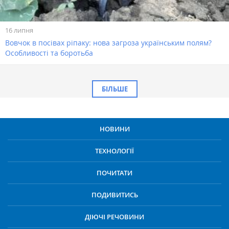
16 липня
Вовчок в посівах ріпаку: нова загроза українським полям?
Особливості та боротьба
БІЛЬШЕ
НОВИНИ
ТЕХНОЛОГІЇ
ПОЧИТАТИ
ПОДИВИТИСЬ
ДІЮЧІ РЕЧОВИНИ