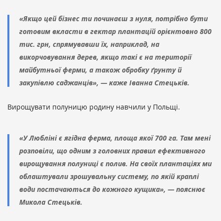
«Якщо цей бізнес ти починаєш з нуля, потрібно бути
готовим вкласти в гектар плантацій орієнтовно 800
тис. грн, спрямувавши їх, наприклад, на
викорчовування дерев, якщо такі є на території
майбутньої ферми, а також обробку ґрунту й
закупівлю саджанців», — каже Іванна Стецьків.
Вирощувати полуницю родину навчили у Польщі.
«У Любліні є ягідна ферма, площа якої 700 га. Там мені
розповіли, що одним з головних правил ефективного
вирощування полуниці є полив. На своїх плантаціях ми
облаштували зрошувальну систему, по якій краплі
води постачаються до кожного кущика», — пояснює
Микола Стецьків.