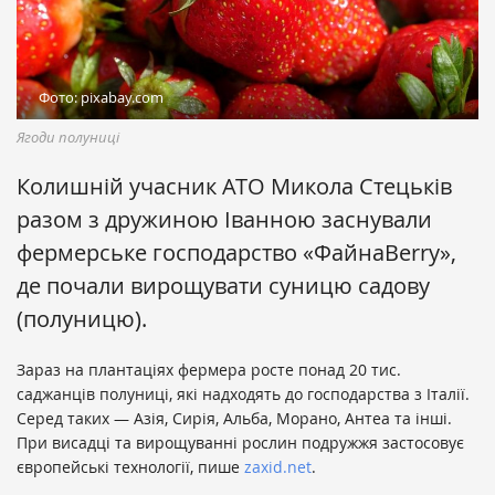
Фото: pixabay.com
Ягоди полуниці
Колишній учасник АТО Микола Стецьків
разом з дружиною Іванною заснували
фермерське господарство «ФайнаBerry»,
де почали вирощувати суницю садову
(полуницю).
Зараз на плантаціях фермера росте понад 20 тис.
саджанців полуниці, які надходять до господарства з Італії.
Серед таких — Азія, Сирія, Альба, Морано, Антеа та інші.
При висадці та вирощуванні рослин подружжя застосовує
європейські технології, пише
zaxid.net
.