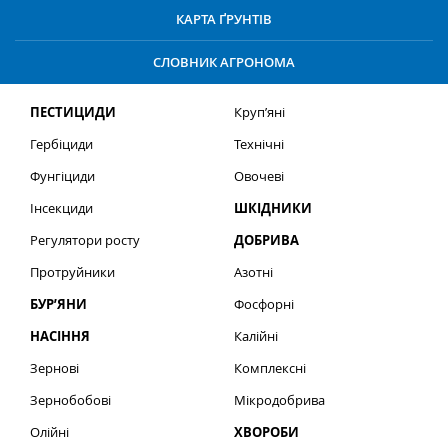
КАРТА ҐРУНТІВ
СЛОВНИК АГРОНОМА
ПЕСТИЦИДИ
Круп’яні
Гербіциди
Технічні
Фунгіциди
Овочеві
Інсекциди
ШКІДНИКИ
Регулятори росту
ДОБРИВА
Протруйники
Азотні
БУР’ЯНИ
Фосфорні
НАСІННЯ
Калійні
Зернові
Комплексні
Зернобобові
Мікродобрива
Олійні
ХВОРОБИ