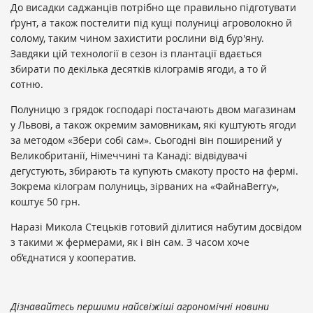
До висадки саджанців потрібно ще правильно підготувати
ґрунт, а також постелити під кущі полуниці агроволокно й
солому, таким чином захистити рослини від бур'яну.
Завдяки цій технології в сезон із плантації вдається
збирати по декілька десятків кілограмів ягоди, а то й
сотню.
Полуницю з грядок господарі постачають двом магазинам
у Львові, а також окремим замовникам, які куштують ягоди
за методом «Збери собі сам». Сьогодні він поширений у
Великобританії, Німеччині та Канаді: відвідувачі
дегустують, збирають та купують смакоту просто на фермі.
Зокрема кілограм полуниць, зірваних на «ФайнаBerry»,
коштує 50 грн.
Наразі Микола Стецьків готовий ділитися набутим досвідом
з такими ж фермерами, як і він сам. З часом хоче
об’єднатися у кооператив.
Дізнавайтесь першими найсвіжіші агрономічні новини