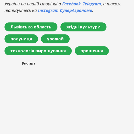
України на нашій сторінці в
Facebook
,
Telegram
, а також
підписуйтесь на
Instagram СуперАгронома
.
Львівська область
ягідні культури
полуниця
урожай
технологія вирощування
зрошення