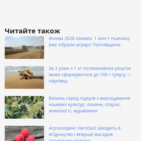
Читайте також
Жнива 2026 озимих: 1 млн т пшениці
вже зібрали аграрії Полтавщини
За 2 роки з 1 кг післяжнивних решток
може сформуватися до 100 г гумусу —
науковці
Волинь серед лідерів з вирощування
нішевих культур: лохини, спаржі,
жимолості, журавлини
Агрохолдинг HarvEast заходить в
ягідництво і вперше висадив
плантацію малини