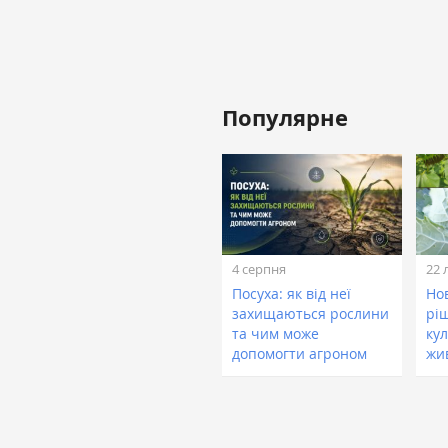
Популярне
4 серпня
22 
Посуха: як від неї
Нов
захищаються рослини
рі
та чим може
кул
допомогти агроном
жи