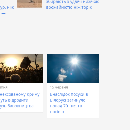
збирають з удвічі нижчою
ур, ніж
врожайністю ніж торік
і —
ипня
15 червня
анексованому Криму
Внаслідок посухи в
чуть відродити
Білорусі загинуло
лузь бавовництва
понад 70 тис. га
посівів