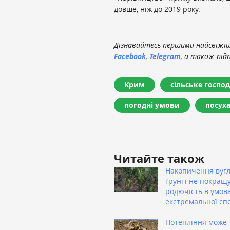
довше, ніж до 2019 року.
Дізнавайтесь першими найсвіжіші
Facebook
,
Telegram
, а також під
Крим
сільське госпо
погодні умови
посух
Читайте також
Накопичення вуг
ґрунті не покращ
родючість в умов
екстремальної сп
Потепління може