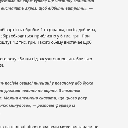
пустимо на корм худобі; ще частину залишимо
а вистачить якраз, щоб відбити витрати», —
бівартість обробки 1 га (оранка, посів, добрива,
 збір) обходиться приблизно у 6 тис. грн. При
оштує 4,2 тис. грн. Такого об’єму вистачає щоб
ого року збитки від засухи становлять близько
).
0% посівів озимої пшениці у поганому або дуже
го урожаю чекати не варто. З ячменем
а. Можна впевнено сказати, що цього року
 ніж минулого», — розповів фермер із
.
о на півночі півострова води може вистачали не