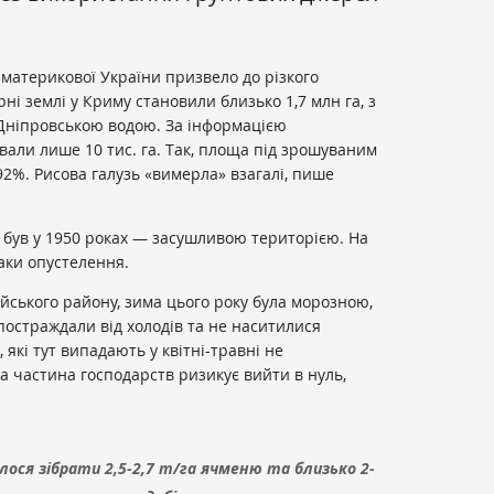
материкової України призвело до різкого
рні землі у Криму становили близько 1,7 млн га, з
 Дніпровською водою. За інформацією
вали лише 10 тис. га. Так, площа під зрошуваним
2%. Рисова галузь «вимерла» взагалі, пише
н був у 1950 роках — засушливою територією. На
наки опустелення.
ського району, зима цього року була морозною,
постраждали від холодів та не наситилися
 які тут випадають у квітні-травні не
а частина господарств ризикує вийти в нуль,
лося зібрати 2,5-2,7 т/га ячменю та близько 2-