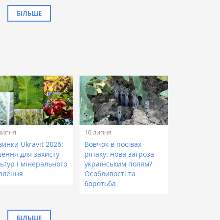
БІЛЬШЕ
липня
16 липня
инки Ukravit 2026:
Вовчок в посівах
шення для захисту
ріпаку: нова загроза
ьтур і мінерального
українським полям?
влення
Особливості та
боротьба
БІЛЬШЕ