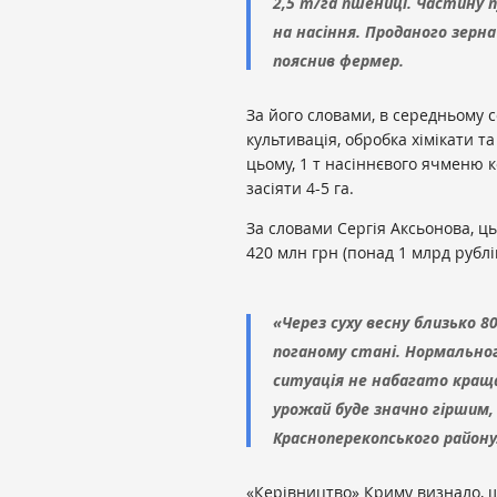
2,5 т/га пшениці. Частину 
на насіння. Проданого зерн
пояснив фермер.
За його словами, в середньому со
культивація, обробка хімікати та
цьому, 1 т насіннєвого ячменю к
засіяти 4-5 га.
За словами Сергія Аксьонова, ць
420 млн грн (понад 1 млрд рублів
«Через суху весну близько 8
поганому стані. Нормально
ситуація не набагато кращ
урожай буде значно гіршим,
Красноперекопського району
«Керівництво» Криму визнало, щ