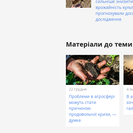
сильніше знизити
врожайність культ
прогнозували дос
дослідження
Матеріали до теми
22 грудня
4 л
Проблеми в агросфері
В 
можуть стати
хо
причиною
га
продовольчої кризи, —
думка