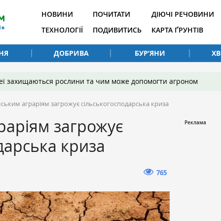
НОВИНИ
ПОЧИТАТИ
ДІЮЧІ РЕЧОВИНИ
ТЕХНОЛОГІЇ
ПОДИВИТИСЬ
КАРТА ҐРУНТІВ
НЯ
ДОБРИВА
БУР’ЯНИ
Х
 неї захищаються рослини та чим може допомогти агроном
ським аграріям загрожує сільськогосподарська криза
раріям загрожує
дарська криза
765