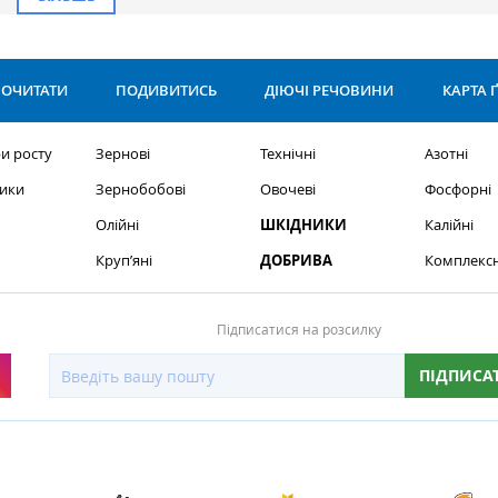
ОЧИТАТИ
ПОДИВИТИСЬ
ДІЮЧІ РЕЧОВИНИ
КАРТА 
и росту
Зернові
Технічні
Азотні
ики
Зернобобові
Овочеві
Фосфорні
Олійні
ШКІДНИКИ
Калійні
Круп’яні
ДОБРИВА
Комплексн
Підписатися на розсилку
ПІДПИСА