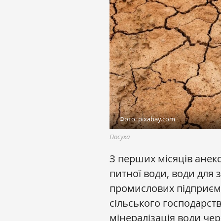
Фото: pixabay.com
Посуха
З перших місяців анексі
питної води, води для 
промислових підприємс
сільського господарств
мінералізація води че