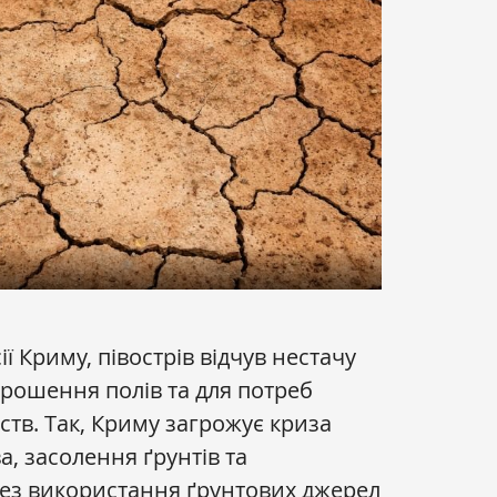
ї Криму, півострів відчув нестачу
зрошення полів та для потреб
тв. Так, Криму загрожує криза
а, засолення ґрунтів та
рез використання ґрунтових джерел