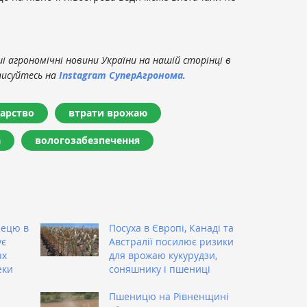
 агрономічні новини України на нашій сторінці в
писуйтесь на
Instagram СуперАгронома
.
дарство
втрати врожаю
а
вологозабезпечення
лецю в
Посуха в Європі, Канаді та
ує
Австралії посилює ризики
ах
для врожаю кукурудзи,
еки
соняшнику і пшениці
Пшеницю на Рівненщині