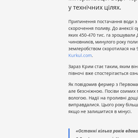
у технічних цілях.
Припинення постачання води з 
скорочення поливу. До анексії о
яких 450-470 тис. га зрошували
чиновників, минулого року поли
землеробством скоротилася на 9
Kurkul.com
.
Зараз Крим стає таким, яким ві
півночі вже спостерігається оз
Як повідомив фермер з Первомай
але безсніжною. Посіви озимих 
вологою. Надії на проливні дощі,
виправдалися. Цього року більш
якщо не залишитися в мінусі.
«Останні кілька років вдава