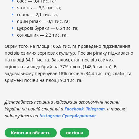
овес — 0,4 тис. га;
ячмінь — 5,5 тис. га;
горох — 2,1 тис. га;
ярий ріпак — 0,1 тис. га;
цукрові буряки — 0,5 тис. га;
соняшник — 2,2 тис. га.
Окрім того, на площі 165,9 тис. га проведено підживлення
посівів озимих зернових культур. Посіви ріпаку підживлено
на площі 34,1 тис. га. Загалом, стан посівів озимих
оцінюється як добрий на 77% площ (148,6 тис. га). В
задовільному перебуває 18% посівів (34,4 тис. га), слабкі та
зріджені посіви на площі 9,0 тис. га.
Дізнавайтесь першими найсвіжіші агрономічні новини
України на нашій сторінці в
Facebook
,
Telegram
, а також
підписуйтесь на
Instagram СуперАгронома
.
Київська область
посівна