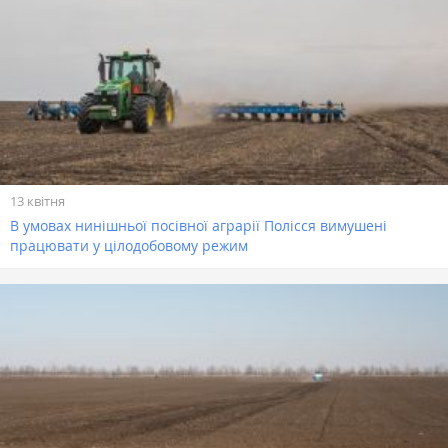
13 квітня
В умовах нинішньої посівної аграрії Полісся вимушені
працювати у цілодобовому режим