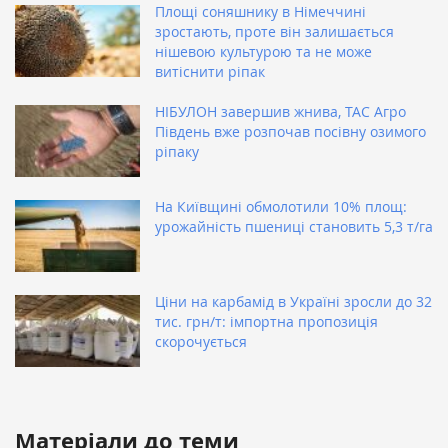
Площі соняшнику в Німеччині
зростають, проте він залишається
нішевою культурою та не може
витіснити ріпак
НІБУЛОН завершив жнива, ТАС Агро
Південь вже розпочав посівну озимого
ріпаку
На Київщині обмолотили 10% площ:
урожайність пшениці становить 5,3 т/га
Ціни на карбамід в Україні зросли до 32
тис. грн/т: імпортна пропозиція
скорочується
Матеріали до теми