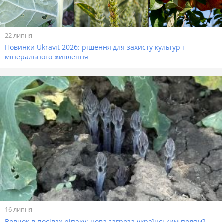
22 липня
Новинки Ukravit 2026: рішення для захисту культур і
мінерального живлення
16 липня
Вовчок в посівах ріпаку: нова загроза українським полям?