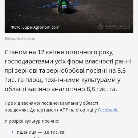
Фото: SuperAgronom.com
Весняна посівна
Станом на 12 квітня поточного року,
господарствами усіх форм власності ранні
ярі зернові та зернобобові посіяні на 8,8
тис. га площ, технічними культурами у
області засіяно аналогічно 8,8 тис. га.
Про хід весняної посівної кампанії у області
повідомляє Департамент АПР на сторінці у
Facebook
.
У розрізі культур посіяно:
пшениця — 0,8 тис. га;