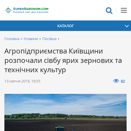
КАТАЛОГ
Головна
•
Новини
•
Посівна
•
Агропідприємства Київщини
розпочали сівбу ярих зернових та
технічних культур
13 квітня 2018, 16:55
82