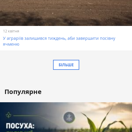
12 квітня
У аграріїв залишився тиждень, аби завершити посівну
ячменю
БІЛЬШЕ
Популярне