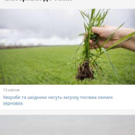
13 квітня
Хвороби та шкідники несуть загрозу посівам озимих
зернових