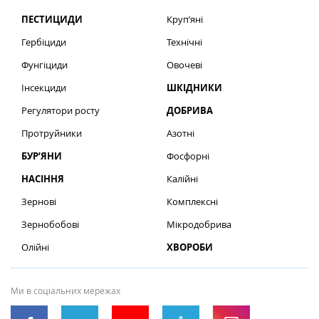
ПЕСТИЦИДИ
Круп’яні
Гербіциди
Технічні
Фунгіциди
Овочеві
Інсекциди
ШКІДНИКИ
Регулятори росту
ДОБРИВА
Протруйники
Азотні
БУР’ЯНИ
Фосфорні
НАСІННЯ
Калійні
Зернові
Комплексні
Зернобобові
Мікродобрива
Олійні
ХВОРОБИ
Ми в соціальних мережах