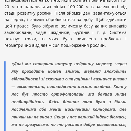
встановлюється на коптер, який облітає поля на висоті 15-
20 м по паралельних лініях 100-200 м в залежності від
стадії розвитку рослин. Після зйомки дані завантажуються
на сервіс, і знімки обробляються за добу. Щоб здійснити
цей процес, було зібрано величезну базу даних випадків
захворювань, видів шкідників, бур’янів і т. д. Система
показує точки, в яких була виявлена проблема і
геометрично виділяє місця пошкодження рослин.
«Далі ми створили штучну нейронну мережу, через
яку проходить кожен знімок, мережа знаходить
відповідності зі схожими ситуаціями і визначає ризики
— засміченість, пошкодження листя, шкідник. Коли у
нас був просто ортофотоплан, ми бачили лише
неоднорідність. Якісь ділянки поля були з більш
насиченими або менш насиченими кольорами, але
причин ми не знали. Якщо у нас великий індекс біомаси,
ми не зрозуміємо, чи то рослина добре розвивається,