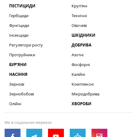
ПЕСТИЦИДИ
Круп’яні
Гербіциди
Технічні
Фунгіциди
Овочеві
Інсекциди
ШКІДНИКИ
Регулятори росту
ДОБРИВА
Протруйники
Азотні
БУР’ЯНИ
Фосфорні
НАСІННЯ
Калійні
Зернові
Комплексні
Зернобобові
Мікродобрива
Олійні
ХВОРОБИ
Ми в соціальних мережах