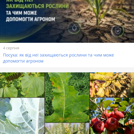
4 серпня
Посуха: як від неї захищаються рослини та чим може
допомогти агроном