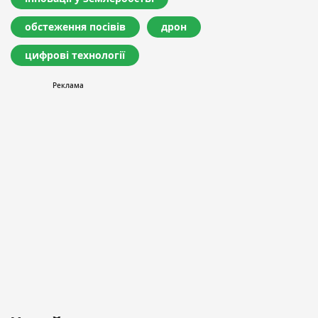
обстеження посівів
дрон
цифрові технології