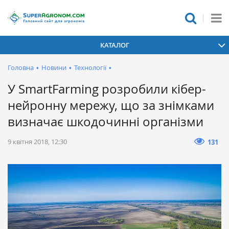
КАТАЛОГ
Головна
•
Новини
•
Технології
•
У SmartFarming розробили кібер-
нейронну мережу, що за знімками
визначає шкодочинні організми
9 квітня 2018, 12:30
131