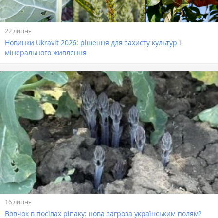
22 липня
Новинки Ukravit 2026: рішення для захисту культур і
мінерального живлення
16 липня
Вовчок в посівах ріпаку: нова загроза українським полям?