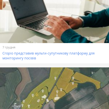
7 грудня
Cropio представив мульти-супутникову платформу для
моніторингу посівів