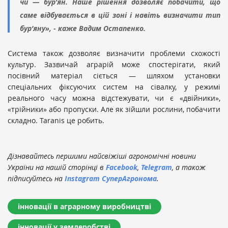
чи — бур’ян. Наше рішення дозволяє побачити, що
саме відбувається в цій зоні і навіть визначити тип
бур’яну», - каже Вадим Остапенко.
Система також дозволяє визначити проблеми схожості
культур. Зазвичай аграрій може спостерігати, який
посівний матеріал сіється — шляхом установки
спеціальних фіксуючих систем на сівалку, у режимі
реального часу можна відстежувати, чи є «двійники»,
«трійники» або пропуски. Але як зійшли рослини, побачити
складно. Taranis це робить.
Дізнавайтесь першими найсвіжіші агрономічні новини
України на нашій сторінці в
Facebook
,
Telegram
, а також
підписуйтесь на
Instagram СуперАгронома
.
інновації в аграрному виробництві
інновації у землеробстві