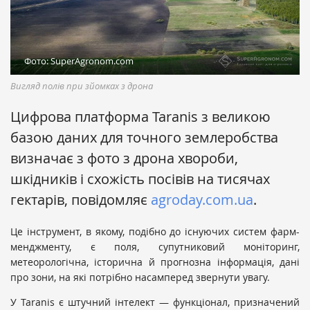
Фото: SuperAgronom.com
Вигляд полів при зйомках з дрона
Цифрова платформа Taranis з великою
базою даних для точного землеробства
визначає з фото з дрона хвороби,
шкідників і схожість посівів на тисячах
гектарів, повідомляє
agroday.com.ua
.
Це інструмент, в якому, подібно до існуючих систем фарм-
менджменту, є поля, супутниковий моніторинг,
метеорологічна, історична й прогнозна інформація, дані
про зони, на які потрібно насамперед звернути увагу.
У Taranis є штучний інтелект — функціонал, призначений