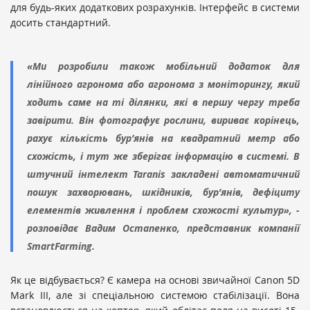
для будь-яких додаткових розрахунків. Інтерфейс в системи
досить стандартний.
«Ми розробили також мобільний додаток для
лінійного агронома або агронома з моніторингу, який
ходить саме на ті ділянки, які в першу чергу треба
завірити. Він фотографує рослини, вириває корінець,
рахує кількість бур’янів на квадратний метр або
схожість, і тут же зберігає інформацію в системі. В
штучний інтелект Taranis закладені автоматичний
пошук захворювань, шкідників, бур’янів, дефіциту
елементів живлення і проблем схожості культур», -
розповідає Вадим Остапенко, представник компанії
SmartFarming.
Як це відбувається? Є камера на основі звичайної Canon 5D
Mark III, але зі спеціальною системою стабілізації. Вона