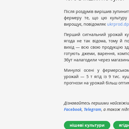
Після роздумів вирішив зупинит
фермеру те, що цю культуру 
вирощує, повідомляє
ukrprod.dp
Перший сигнальний урожай кущ
ягода не так відома, тому й п
вихід — всю свою продукцію зда
готують джеми, варення, компо
Збут налагодили через магазини
Минулої осені у фермерсько
урожай — 5 т ягід із 9 тис. ку
прогнози на урожай більш оптим
Дізнавайтесь першими найсвіжіші
Facebook
,
Telegram
, а також під
нішеві культури
ягід