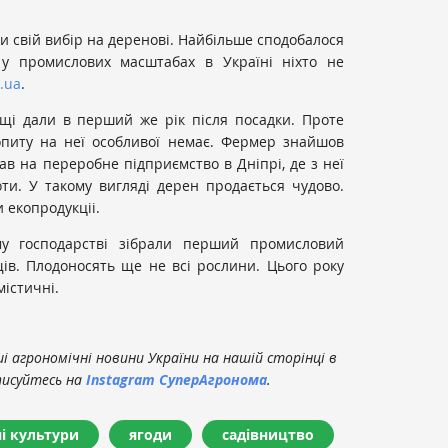
и свій вибір на деренові. Найбільше сподобалося
у промислових масштабах в Україні ніхто не
.ua
.
і дали в перший же рік після посадки. Проте
опиту на неї особливої ​​немає. Фермер знайшов
в на переробне підприємство в Дніпрі, де з неї
ти. У такому вигляді дерен продається чудово.
 екопродукціі.
му господарстві зібрали перший промисловий
щів. Плодоносять ще не всі рослини. Цього року
істичні.
 агрономічні новини України на нашій сторінці в
писуйтесь на
Instagram СуперАгронома
.
ні культури
ягоди
садівництво