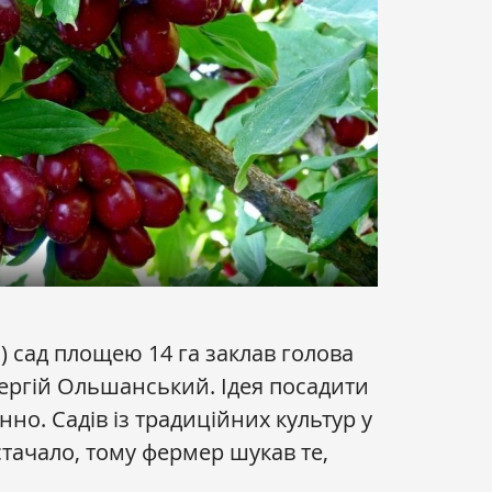
 сад площею 14 га заклав голова
ергій Ольшанський. Ідея посадити
о. Садів із традиційних культур у
стачало, тому фермер шукав те,