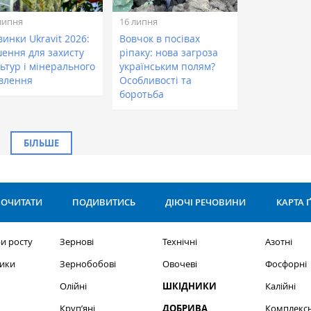
липня
16 липня
инки Ukravit 2026:
Вовчок в посівах
шення для захисту
ріпаку: нова загроза
ьтур і мінерального
українським полям?
влення
Особливості та
боротьба
БІЛЬШЕ
ОЧИТАТИ
ПОДИВИТИСЬ
ДІЮЧІ РЕЧОВИНИ
КАРТА 
и росту
Зернові
Технічні
Азотні
ики
Зернобобові
Овочеві
Фосфорні
Олійні
ШКІДНИКИ
Калійні
Круп’яні
ДОБРИВА
Комплексн