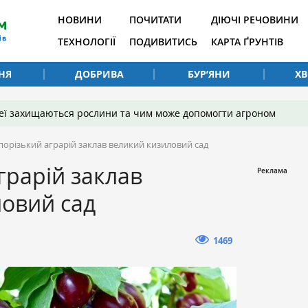
НОВИНИ
ПОЧИТАТИ
ДІЮЧІ РЕЧОВИНИ
ТЕХНОЛОГІЇ
ПОДИВИТИСЬ
КАРТА ҐРУНТІВ
НЯ
ДОБРИВА
БУР’ЯНИ
Х
 неї захищаються рослини та чим може допомогти агроном
порізький аграрій заклав великий кизиловий сад
грарій заклав
овий сад
1469