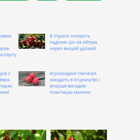
човим
В Україні очікують
падіння цін на яблука
орив
через вищий урожай
експорту
рів з
Агрохолдинг HarvEast
евих
заходить в ягідництво і
паржі,
вперше висадив
лини
плантацію малини