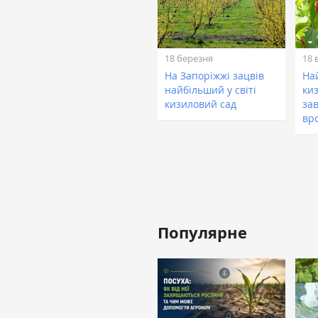
18 березня
18 
На Запоріжжі зацвів
На
найбільший у світі
киз
кизиловий сад
за
вр
Популярне