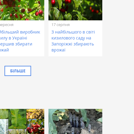
вересня
17 серпня
йбільший виробник
З найбільшого в світі
илу в Україні
кизилового саду на
вершив збирати
Запоріжжі збирають
ожай
врожаї
БІЛЬШЕ