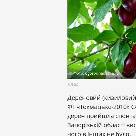
Фото: ogorodnadache.ru
Кизил
Дереновий (кизиловий)
ФГ «Токмацьке-2010» С
дерен прийшла спонтанн
Запорізькій області ви
чого в інших не було.