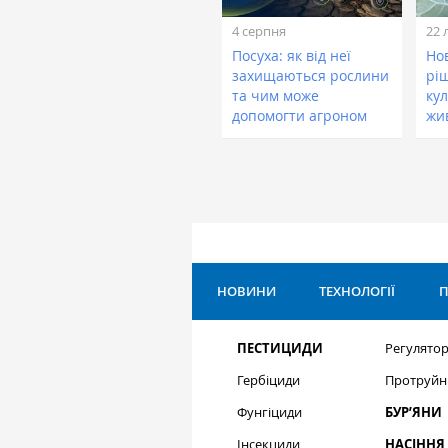
4 серпня
22 
Посуха: як від неї
Нов
захищаються рослини
рі
та чим може
кул
допомогти агроном
жи
НОВИНИ
ТЕХНОЛОГІЇ
П
ПЕСТИЦИДИ
Регулятор
Гербіциди
Протруйн
Фунгіциди
БУР’ЯНИ
Інсекциди
НАСІННЯ