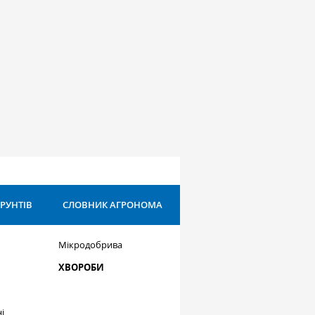
ҐРУНТІВ
СЛОВНИК АГРОНОМА
Мікродобрива
ХВОРОБИ
і