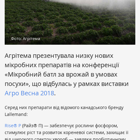
Фото: Агрітема
Агрітема презентувала низку нових
мікробних препаратів на конференції
«Мікробний батл за врожай в умовах
посухи», що відбулась у рамках виставки
Агро Весна 2018
.
Серед них препарати від відомого канадського бренду
Lallemand:
Rise® P
(Райз® П) — забезпечує рослини фосфором,
стимулює ріст та розвиток кореневої системи, захищає її
від широкого спектру хвороб — завдяки пробіотичному