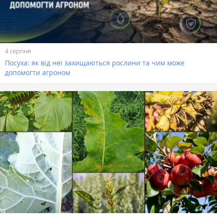
4 серпня
Посуха: як від неї захищаються рослини та чим може
допомогти агроном