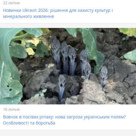
22 липня
Новинки Ukravit 2026: рішення для захисту культур і
мінерального живлення
16 липня
Вовчок в посівах ріпаку: нова загроза українським полям?
Особливості та боротьба