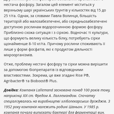
нестача фосфору. Загалом цей елемент міститься у
верхньому шарі українських ґрунтів у кількостях від 15 до
25 т/га. Однак, за словами Павла Волинця, більшість
територій або малозабезпечені, або середньозабезпечені
доступною рослинам водорозчинною формою фосфору.
Приблизно схожа ситуація і з сіркою. Водночас ті культури,
що формують велику кількість білку, потребують сірки
щонайменше 8-10 кг/га. Причому рослини споживають її
лише у формі фосфатів, які є продуктом діяльності
мікроорганізмів.
Отже, проблему нестачі фосфору та сірки можна вирішити
за допомогою біопрепаратів із відповідними
властивостями. Зокрема, це вже згадані Rise P®,
Agribacter® та Bioboost® Plus.
Довідка:
Компанія Lallemand заснована понад 100 років тому,
наприкінці ХІХ ст. Фредом А. Лаллемандом. Спочатку
спеціалізувалась на виробництві хлібопекарських дріжджів. З
1952 року компанія належить родині Шаньон. У 1985 р.
компанія почала випускати бактерії для ферментації вин.