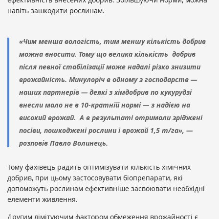
навіть зашкодити рослинам.
«Чим менша вологість, тим меншу кількість добрив
можна вносити. Тому що велика кількість добрив
після певної стабілізації може надалі різко знизити
врожайність. Минулоріч в одному з господарств —
наших партнерів — деякі з хімдобрив по кукурудзі
внесли мало не в 10-кратній нормі — з надією на
високий врожай. А в результаті отримали зріджені
посіви, пошкоджені рослини і врожай 1,5 т/га», —
розповів Павло Волинець.
Тому фахівець радить оптимізувати кількість хімічних
добрив, при цьому застосовувати біопрепарати, які
допоможуть рослинам ефективніше засвоювати необхідні
елементи живлення.
Другим лімітуючим фактором обмеження врожайності є