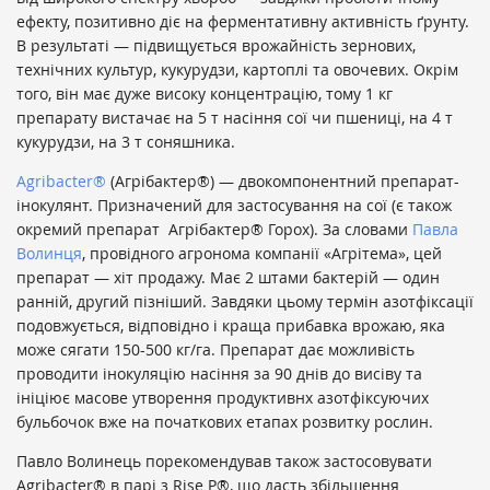
ефекту, позитивно діє на ферментативну активність ґрунту.
В результаті — підвищується врожайність зернових,
технічних культур, кукурудзи, картоплі та овочевих. Окрім
того, він має дуже високу концентрацію, тому 1 кг
препарату вистачає на 5 т насіння сої чи пшениці, на 4 т
кукурудзи, на 3 т соняшника.
Agribacter®
(Агрібактер®) — двокомпонентний препарат-
інокулянт. Призначений для застосування на сої (є також
окремий препарат Агрібактер® Горох). За словами
Павла
Волинця
, провідного агронома компанії «Агрітема», цей
препарат — хіт продажу. Має 2 штами бактерій — один
ранній, другий пізніший. Завдяки цьому термін азотфіксації
подовжується, відповідно і краща прибавка врожаю, яка
може сягати 150-500 кг/га. Препарат дає можливість
проводити інокуляцію насіння за 90 днів до висіву та
ініціює масове утворення продуктивнх азотфіксуючих
бульбочок вже на початкових етапах розвитку рослин.
Павло Волинець порекомендував також застосовувати
Agribacter® в парі з Rise P®, що дасть збільшення