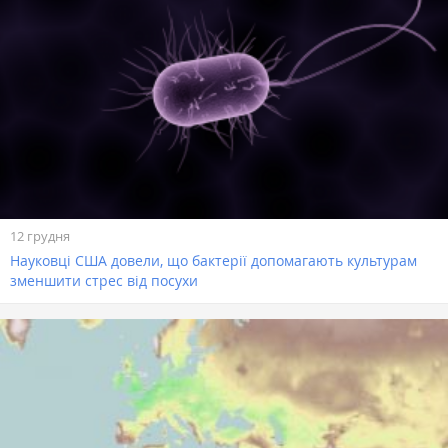
12 грудня
Науковці США довели, що бактерії допомагають культурам
зменшити стрес від посухи