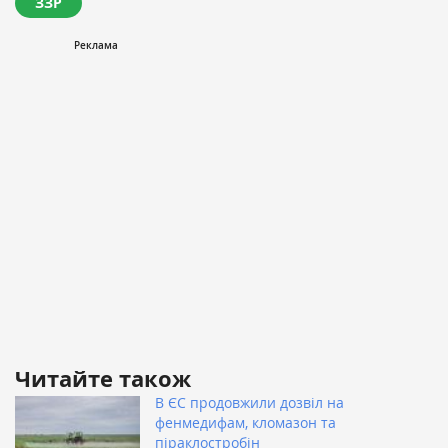
ЗЗР
Читайте також
В ЄС продовжили дозвіл на
фенмедифам, кломазон та
піраклостробін