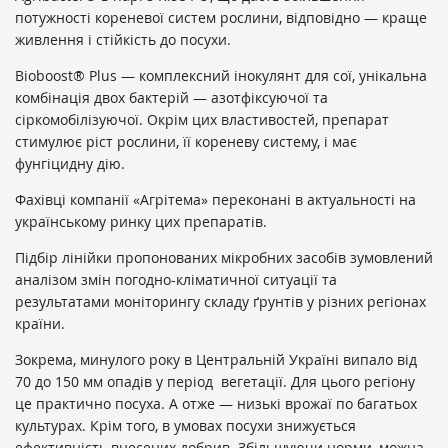
потужності кореневої систем рослини, відповідно — краще
живлення і стійкість до посухи.
Bioboost® Plus — комплексний інокулянт для сої, унікальна
комбінація двох бактерій — азотфіксуючої та
сіркомобілізуючої. Окрім цих властивостей, препарат
стимулює ріст рослини, її кореневу систему, і має
фунгіцидну дію.
Фахівці компанії «Агрітема» переконані в актуальності на
українському ринку цих препаратів.
Підбір лінійки пропонованих мікробних засобів зумовлений
аналізом змін погодно-кліматичної ситуації та
результатами моніторингу складу ґрунтів у різних регіонах
країни.
Зокрема, минулого року в Центральній Україні випало від
70 до 150 мм опадів у період вегетації. Для цього регіону
це практично посуха. А отже — низькі врожаї по багатьох
культурах. Крім того, в умовах посухи знижується
ефективність внесених добрив. Збільшуючи норми, можна