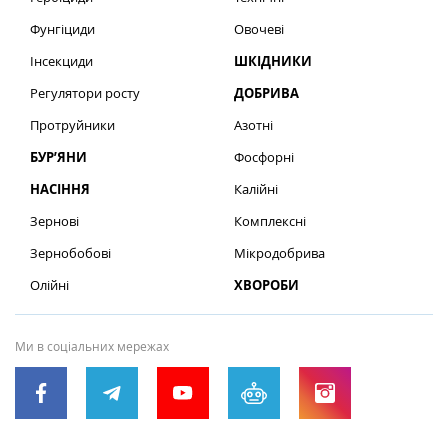
Фунгіциди
Овочеві
Інсекциди
ШКІДНИКИ
Регулятори росту
ДОБРИВА
Протруйники
Азотні
БУР’ЯНИ
Фосфорні
НАСІННЯ
Калійні
Зернові
Комплексні
Зернобобові
Мікродобрива
Олійні
ХВОРОБИ
Ми в соціальних мережах