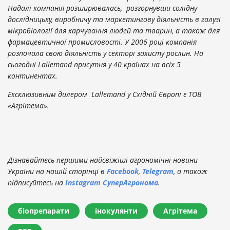
Надалі компанія розширювалась, розгорнувши солідну
дослідницьку, виробничу та маркетингову діяльність в галузі
мікробіології для харчування людей та тварин, а також для
фармацевтичної промисловості. У 2006 році компанія
розпочала свою діяльність у секторі захисту рослин. На
сьогодні Lallemand присутня у 40 країнах на всіх 5
континентах.
Ексклюзивним дилером Lallemand у Східній Європі є ТОВ
«Агрітема».
Дізнавайтесь першими найсвіжіші агрономічні новини
України на нашій сторінці в
Facebook
,
Telegram
, а також
підписуйтесь на
Instagram СуперАгронома
.
біопрепарати
інокулянти
Агрітема