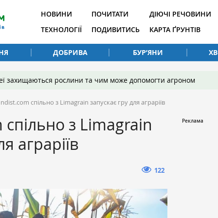
НОВИНИ
ПОЧИТАТИ
ДІЮЧІ РЕЧОВИНИ
ТЕХНОЛОГІЇ
ПОДИВИТИСЬ
КАРТА ҐРУНТІВ
НЯ
ДОБРИВА
БУР’ЯНИ
Х
 неї захищаються рослини та чим може допомогти агроном
undist.com спільно з Limagrain запускає гру для аграріїв
m спільно з Limagrain
ля аграріїв
122