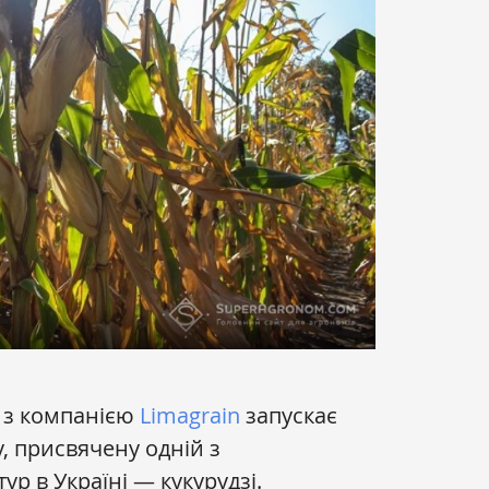
 з компанією
Limagrain
запускає
у, присвячену одній з
р в Україні — кукурудзі.