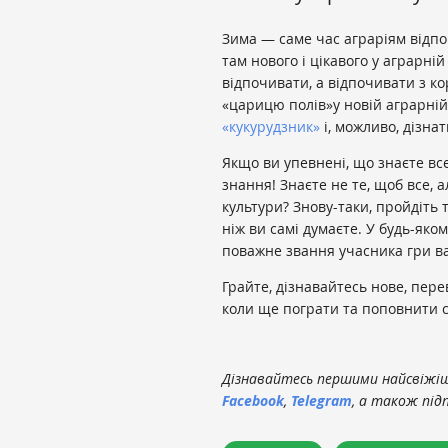
Зима — саме час аграріям відпо
там нового і цікавого у аграрній
відпочивати, а відпочивати з к
«царицю полів»у новій аграрній
«кукурудзник»
і, можливо, дізнат
Якщо ви упевнені, що знаєте все
знання! Знаєте не те, щоб все,
культури? Знову-таки, пройдіть 
ніж ви самі думаєте. У будь-яком
поважне звання учасника гри ва
Грайте, дізнавайтесь нове, пере
коли ще пограти та поповнити св
Дізнавайтесь першими найсвіжіші
Facebook
,
Telegram
, а також під