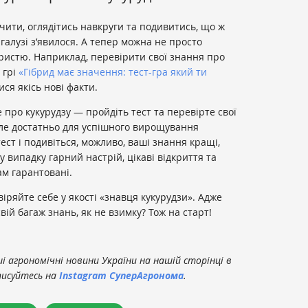
чити, оглядітись навкруги та подивитись, що ж
 галузі з’явилося. А тепер можна не просто
ористю. Наприклад, перевірити свої знання про
 грі
«Гібрид має значення: тест-гра який ти
ися якісь нові факти.
 про кукурудзу — пройдіть тест та перевірте свої
 але достатньо для успішного вирощування
тест і подивіться, можливо, ваші знання кращі,
у випадку гарний настрій, цікаві відкриття та
м гарантовані.
віряйте себе у якості «знавця кукурудзи». Адже
ій багаж знань, як не взимку? Тож на старт!
 агрономічні новини України на нашій сторінці в
писуйтесь на
Instagram СуперАгронома
.