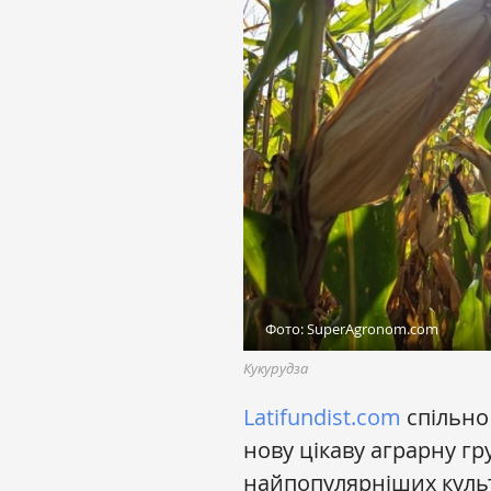
Фото: SuperAgronom.com
Кукурудза
Latifundist.com
спільно
нову цікаву аграрну гр
найпопулярніших культу