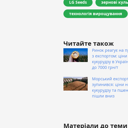
LG Seeds
зернові кул
технологія вирощування
Читайте також
Ринок реагує на 
з експортом: ціни
кукурудзу в Украї
до 7000 грн/т
Морський експор
зупинився: ціни н
кукурудзу та пше
пішли вниз
Матеріали до теми