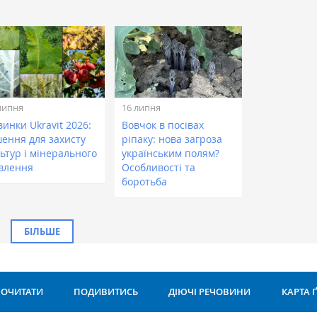
липня
16 липня
инки Ukravit 2026:
Вовчок в посівах
шення для захисту
ріпаку: нова загроза
ьтур і мінерального
українським полям?
влення
Особливості та
боротьба
БІЛЬШЕ
ОЧИТАТИ
ПОДИВИТИСЬ
ДІЮЧІ РЕЧОВИНИ
КАРТА 