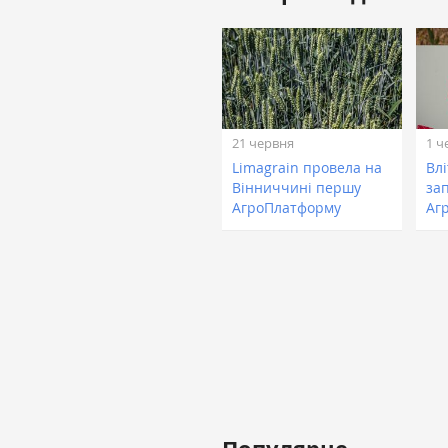
21 червня
1 ч
Limagrain провела на
Влі
Вінниччині першу
за
АгроПлатформу
Аг