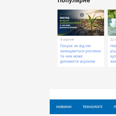
Популярне
4 серпня
22 
Посуха: як від неї
Нов
захищаються рослини
рі
та чим може
кул
допомогти агроном
жи
НОВИНИ
ТЕХНОЛОГІЇ
П