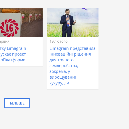
ервня
19 лютого
тку Limagrain
Limagrain представила
пускає проект
інноваційні рішення
роПлатформи
для точного
землеробства,
зокрема, у
вирощуванні
кукурудзи
БІЛЬШЕ