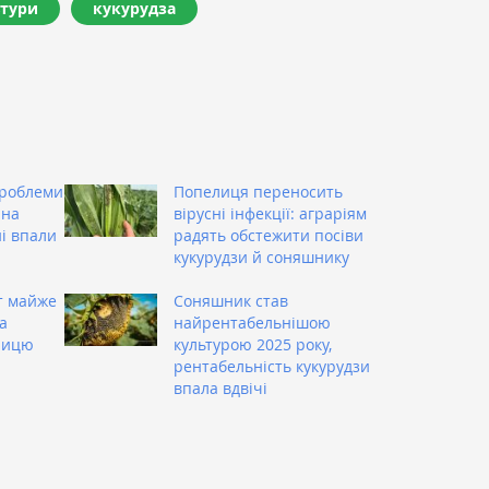
ьтури
кукурудза
проблеми
Попелиця переносить
 на
вірусні інфекції: аграріям
ні впали
радять обстежити посіви
кукурудзи й соняшнику
т майже
Соняшник став
а
найрентабельнішою
ницю
культурою 2025 року,
рентабельність кукурудзи
впала вдвічі