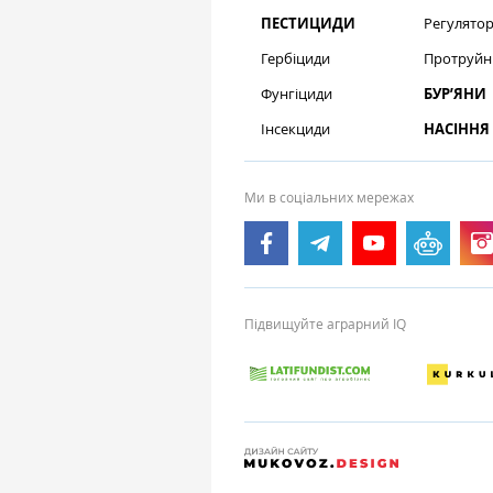
ПЕСТИЦИДИ
Регулятор
Гербіциди
Протруйн
Фунгіциди
БУР’ЯНИ
Інсекциди
НАСІННЯ
Ми в соціальних мережах
Підвищуйте аграрний IQ