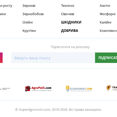
и росту
Зернові
Технічні
Азотні
ики
Зернобобові
Овочеві
Фосфорні
Олійні
ШКІДНИКИ
Калійні
Круп’яні
ДОБРИВА
Комплексн
Підписатися на розсилку
ПІДПИСА
© SuperAgronom.com, 2016-2026. Всі права захищено.