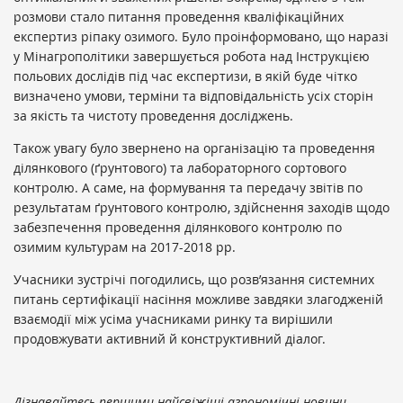
розмови стало питання проведення кваліфікаційних
експертиз ріпаку озимого. Було проінформовано, що наразі
у Мінагрополітики завершується робота над Інструкцією
польових дослідів під час експертизи, в якій буде чітко
визначено умови, терміни та відповідальність усіх сторін
за якість та чистоту проведення досліджень.
Також увагу було звернено на організацію та проведення
ділянкового (ґрунтового) та лабораторного сортового
контролю. А саме, на формування та передачу звітів по
результатам ґрунтового контролю, здійснення заходів щодо
забезпечення проведення ділянкового контролю по
озимим культурам на ‎2017-2018 рр.
Учасники зустрічі погодились, що розв’язання системних
питань сертифікації насіння можливе завдяки злагодженій
взаємодії між усіма учасниками ринку та вирішили
продовжувати активний й конструктивний діалог.
Дізнавайтесь першими найсвіжіші агрономічні новини