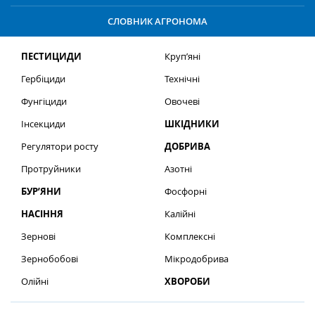
СЛОВНИК АГРОНОМА
ПЕСТИЦИДИ
Круп’яні
Гербіциди
Технічні
Фунгіциди
Овочеві
Інсекциди
ШКІДНИКИ
Регулятори росту
ДОБРИВА
Протруйники
Азотні
БУР’ЯНИ
Фосфорні
НАСІННЯ
Калійні
Зернові
Комплексні
Зернобобові
Мікродобрива
Олійні
ХВОРОБИ