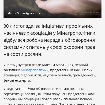
Фото: SuperAgronom.com
30 листопада, за ініціативи профільних
насіннєвих асоціацій у Мінагрополітики
відбулася робоча нарада з обговорення
системних питань у сфері охорони прав
на сорти рослин.
Участь у зустрічі взяли Максим Мартинюк, перший
заступник
Мінагрополітики
, представники насіннєвих
асоціацій, підприємств, наукових установ, громадськість,
фахові експерти.
У ході зустрічі були обговорені системні питання
сертифікації рослин, які були порушені представниками
профільних асоціацій і потребували спільного пошуку
оптимальних й зважених рішень. Зокрема, однією з тем