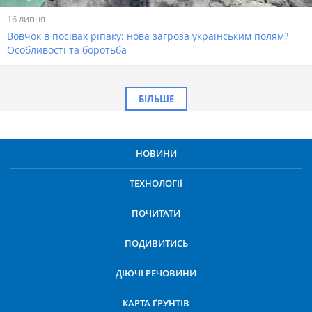
16 липня
Вовчок в посівах ріпаку: нова загроза українським полям?
Особливості та боротьба
БІЛЬШЕ
НОВИНИ
ТЕХНОЛОГІЇ
ПОЧИТАТИ
ПОДИВИТИСЬ
ДІЮЧІ РЕЧОВИНИ
КАРТА ҐРУНТІВ