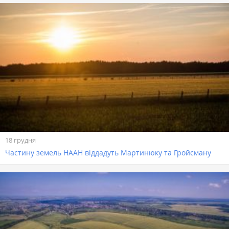
18 грудня
Частину земель НААН віддадуть Мартинюку та Гройсману