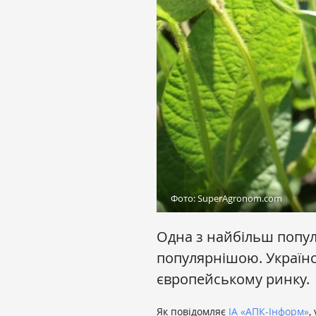
Фото: SuperAgronom.com
Одна з найбільш попул
популярнішою. Українс
європейському ринку.
Як повідомляє
ІА «АПК-Інформ»
,