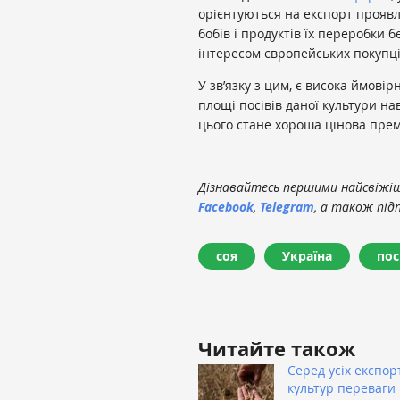
орієнтуються на експорт проявл
бобів і продуктів їх переробки 
інтересом європейських покупці
У зв’язку з цим, є висока ймовір
площі посівів даної культури на
цього стане хороша цінова прем
Дізнавайтесь першими найсвіжіші
Facebook
,
Telegram
, а також під
соя
Україна
пос
Читайте також
Серед усіх експор
культур переваги 