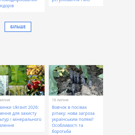
мідорів
БІЛЬШЕ
липня
16 липня
инки Ukravit 2026:
Вовчок в посівах
шення для захисту
ріпаку: нова загроза
ьтур і мінерального
українським полям?
влення
Особливості та
боротьба