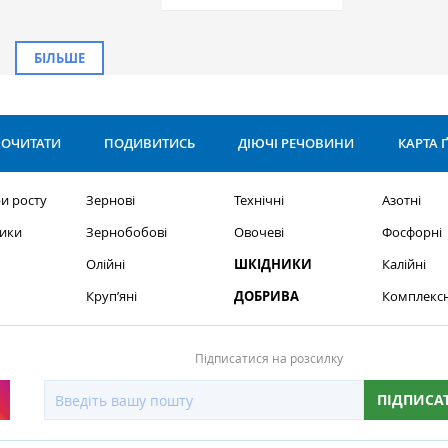
БІЛЬШЕ
ОЧИТАТИ
ПОДИВИТИСЬ
ДІЮЧІ РЕЧОВИНИ
КАРТА 
и росту
Зернові
Технічні
Азотні
ики
Зернобобові
Овочеві
Фосфорні
Олійні
ШКІДНИКИ
Калійні
Круп’яні
ДОБРИВА
Комплексн
Підписатися на розсилку
ПІДПИСА