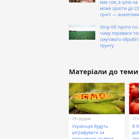
має соя, а ціна на
може зрости до 22
грн/т — аналітик
Strip-till проти no-t
чому переваги тех
смугового обробіт
ґрунту
Матеріали до теми
29 грудня
17 
Українців будуть
В 
штрафувати за
до
порушення правил
ге