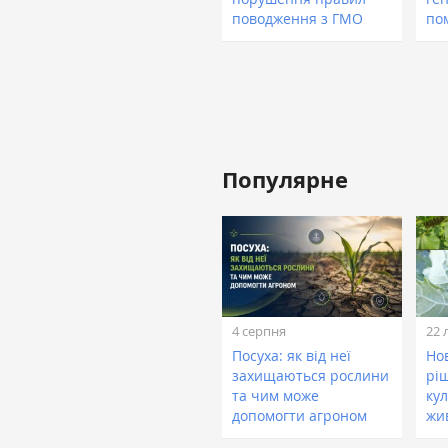
поводження з ГМО
по
Популярне
4 серпня
22 
Посуха: як від неї
Нов
захищаються рослини
рі
та чим може
кул
допомогти агроном
жи