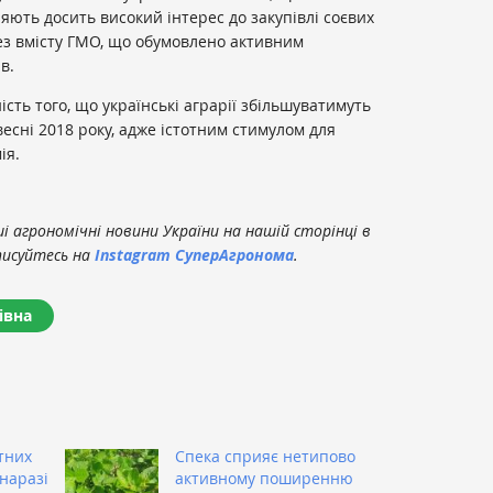
яють досить високий інтерес до закупівлі соєвих
без вмісту ГМО, що обумовлено активним
в.
ність того, що українські аграрії збільшуватимуть
весні 2018 року, адже істотним стимулом для
ія.
 агрономічні новини України на нашій сторінці в
писуйтесь на
Instagram СуперАгронома
.
івна
тних
Спека сприяє нетипово
наразі
активному поширенню