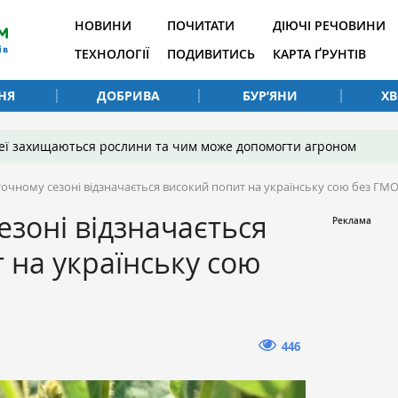
НОВИНИ
ПОЧИТАТИ
ДІЮЧІ РЕЧОВИНИ
ТЕХНОЛОГІЇ
ПОДИВИТИСЬ
КАРТА ҐРУНТІВ
НЯ
ДОБРИВА
БУР’ЯНИ
Х
 неї захищаються рослини та чим може допомогти агроном
точному сезоні відзначається високий попит на українську сою без ГМ
езоні відзначається
 на українську сою
446