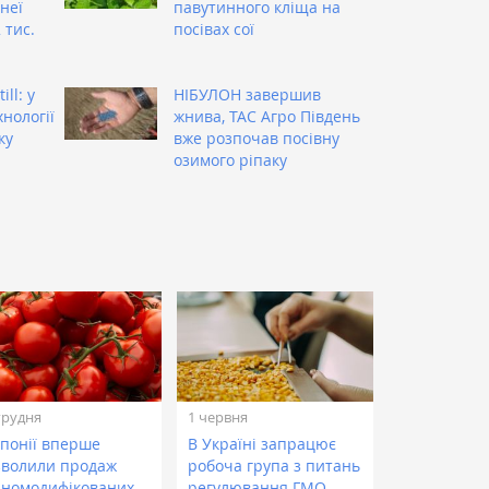
 неї
павутинного кліща на
 тис.
посівах сої
и
ill: у
НІБУЛОН завершив
нології
жнива, ТАС Агро Південь
ку
вже розпочав посівну
озимого ріпаку
грудня
1 червня
Японії вперше
В Україні запрацює
зволили продаж
робоча група з питань
нномодифікованих
регулювання ГМО