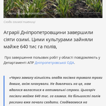
Фото: SuperAgronom.com
Сходи озимої пшениці
Аграрії Дніпропетровщини завершили
сіяти озимі. Цими культурами зайняли
майже 640 тис га полів,
Про завершення польових робіт у області повідомляють у
Департаменті АПР
Дніпропетровської ОДА
.
«Через замалу кількість опадів посівна тривала трохи
довше, аніж планували. Не дивлячись на це, нам
вдалося вкластися в оптимальні строки. Цьогоріч
посіяли майже 640 тис. га озимих. На більшості полів
рослини вже почали сходити. Сподіваємося на