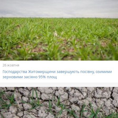
26 жовтня
Господарства Житомирщини завершують посівну, озимими
зерновими засіяно 95% площ