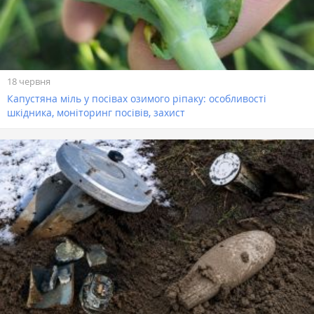
18 червня
Капустяна міль у посівах озимого ріпаку: особливості
шкідника, моніторинг посівів, захист