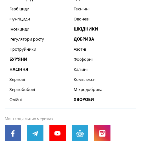
Гербіциди
Технічні
Фунгіциди
Овочеві
Інсекциди
ШКІДНИКИ
Регулятори росту
ДОБРИВА
Протруйники
Азотні
БУР’ЯНИ
Фосфорні
НАСІННЯ
Калійні
Зернові
Комплексні
Зернобобові
Мікродобрива
Олійні
ХВОРОБИ
Ми в соціальних мережах