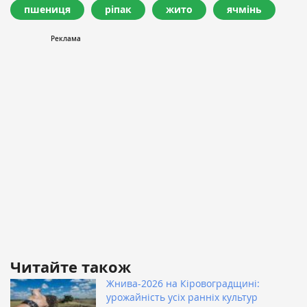
пшениця
ріпак
жито
ячмінь
Читайте також
Жнива-2026 на Кіровоградщині:
урожайність усіх ранніх культур