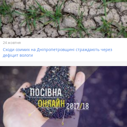
24 жовтня
Сходи озимих на Дніпропетровщині страждають через
дефіцит вологи