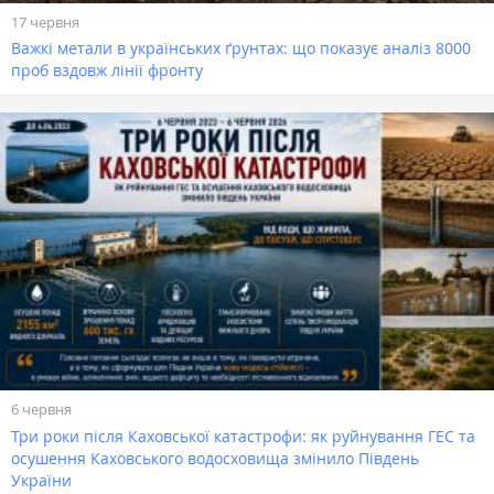
17 червня
Важкі метали в українських ґрунтах: що показує аналіз 8000
проб вздовж лінії фронту
6 червня
Три роки після Каховської катастрофи: як руйнування ГЕС та
осушення Каховського водосховища змінило Південь
України