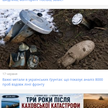
17 червня
Важкі метали в українських ґрунтах: що показує аналіз 8000
проб вздовж лінії фронту