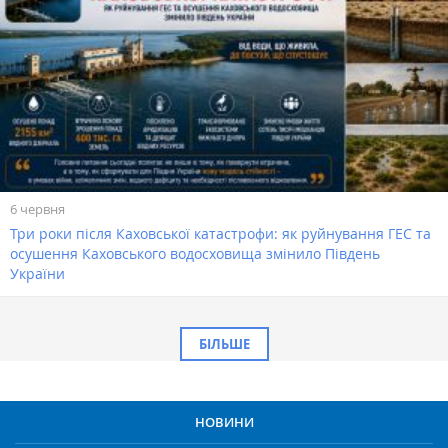
6 червня
Три роки після Каховської катастрофи: як руйнування ГЕС та
осушення Каховського водосховища змінило Південь
України
БІЛЬШЕ
НОВИНИ