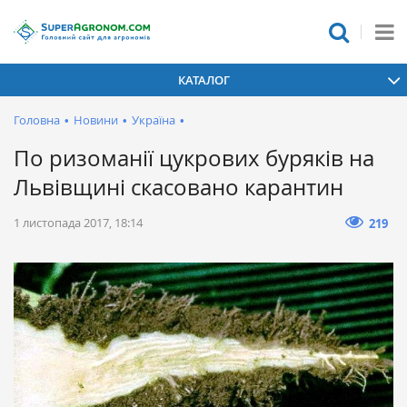
КАТАЛОГ
Головна
•
Новини
•
Україна
•
По ризоманії цукрових буряків на
Львівщині скасовано карантин
1 листопада 2017, 18:14
219