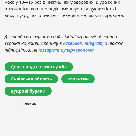
маса у 10—15 разів нижча, ніж у здорових. В уражених
ризоманією коренеплодів зменшується цукристість і
вихід цукру, погіршуються технологічні якості сировини.
Дізнавайтесь першими найсвіжіші агрономічні новини
України на нашій сторінці в
Facebook
,
Telegram
, а також
підписуйтесь на
Instagram СуперАгронома
.
Держпродспоживслужба
Львівська область
карантин
цукрові буряки