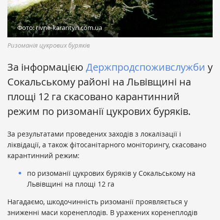
Фото: rivne-karantyn.com.ua
Ризоманія цукрових буряків
За інформацією
Держпродспоживслужби
у
Сокальському районі на Львівщині на
площі 12 га скасовано карантинний
режим по ризоманії цукрових буряків.
За результатами проведених заходів з локалізації і
ліквідації, а також фітосанітарного моніторингу, скасовано
карантинний режим:
по ризоманії цукрових буряків у Сокальському на
Львівщині на площі 12 га
Нагадаємо, шкодочинність ризоманії проявляється у
зниженні маси коренеплодів. В уражених коренеплодів