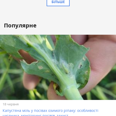
БІЛЬШЕ
Популярне
18 червня
Капустяна міль у посівах озимого ріпаку: особливості
шкідника, моніторинг посівів, захист