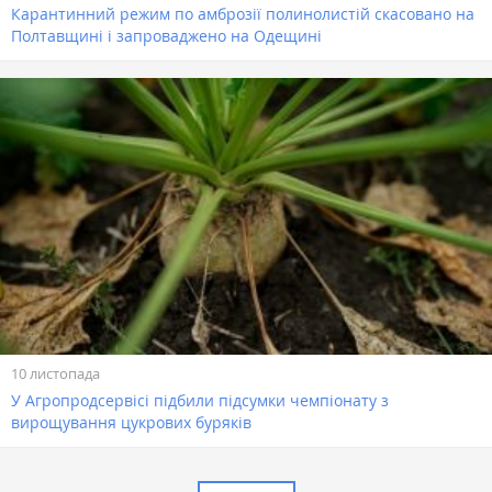
Карантинний режим по амброзії полинолистій скасовано на
Полтавщині і запроваджено на Одещині
10 листопада
У Агропродсервісі підбили підсумки чемпіонату з
вирощування цукрових буряків