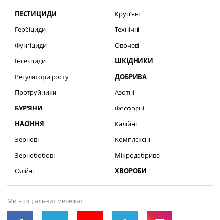
ПЕСТИЦИДИ
Круп’яні
Гербіциди
Технічні
Фунгіциди
Овочеві
Інсекциди
ШКІДНИКИ
Регулятори росту
ДОБРИВА
Протруйники
Азотні
БУР’ЯНИ
Фосфорні
НАСІННЯ
Калійні
Зернові
Комплексні
Зернобобові
Мікродобрива
Олійні
ХВОРОБИ
Ми в соціальних мережах