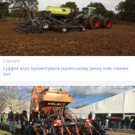
2 лютого
Суффле Агро презентувала українському ринку нові сівалки
SKY