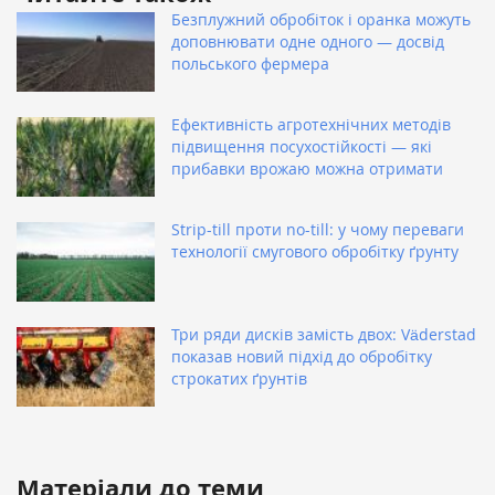
Безплужний обробіток і оранка можуть
доповнювати одне одного — досвід
польського фермера
Ефективність агротехнічних методів
підвищення посухостійкості — які
прибавки врожаю можна отримати
Strip-till проти no-till: у чому переваги
технології смугового обробітку ґрунту
Три ряди дисків замість двох: Väderstad
показав новий підхід до обробітку
строкатих ґрунтів
Матеріали до теми