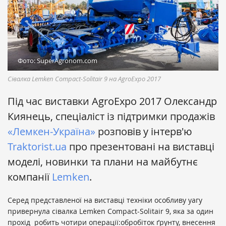
Фото: SuperAgronom.com
Cівалка Lemken Compact-Solitair 9 на AgroExpo 2017
Під час виставки AgroExpo 2017 Олександр
Киянець, спеціаліст із підтримки продажів
«Лемкен-Україна»
розповів у інтерв'ю
Traktorist.ua
про презентовані на виставці
моделі, новинки та плани на майбутнє
компанії
Lemken
.
Серед представленої на виставці техніки особливу уагу
привернула сівалка Lemken Compact-Solitair 9, яка за один
прохід робить чотири операції:обробіток ґрунту, внесення