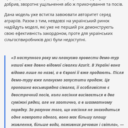
добрив, зворотнє ущільнення або ж прикочування та посів.
Дана модель уже встигла завоювати авторитет серед
аграріїв. Разом з тим, невдовзі на український ринок
надійдуть моделі, які уже не перший рік демонструють
свою ефективність закордоном, проте для українських
сільгоспвиробників досі були недоступні.
«З наступного року ми плануємо провести демо-тур
нашої вже давно відомої сівалки Azurit. В Україні вона
відома лише по назві, а в Європі її вже продають. Після
демо-туру вже плануємо запустити продаж. Це
пропашна восьмирядна сівалка, її особливістю є
двострочний посів, коли насіння висівається в два
суміжні рядки, але не хаотично, а в шахматному
порядку. За рахунок того, що насіння не знаходиться
одне навпроти одного, воно має більшу площу
живлення, більше води, поживних речовин і світла», —