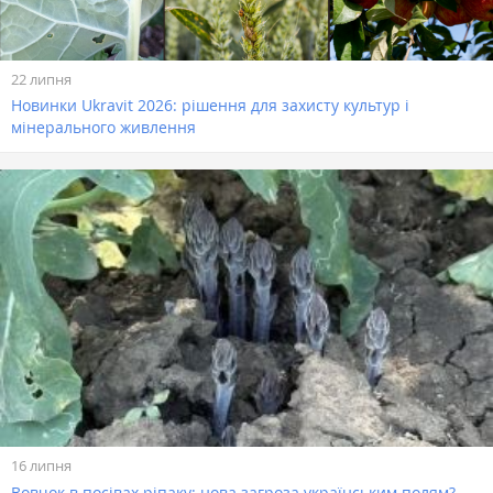
22 липня
Новинки Ukravit 2026: рішення для захисту культур і
мінерального живлення
16 липня
Вовчок в посівах ріпаку: нова загроза українським полям?