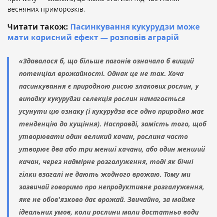
весняних приморозків.
Читати також:
Пасинкування кукурудзи може
мати корисний ефект — розповів аграрій
«Здавалося б, що більше пагонів означало б вищий
потенціал врожайності. Однак це не так. Хоча
пасинкування є природною рисою злакових рослин, у
випадку кукурудзи селекція рослин намагається
усунути цю ознаку (і кукурудза все одно природно має
тенденцію до кущіння). Насправді, замість того, щоб
утворювати один великий качан, рослина часто
утворює два або три менші качани, або один менший
качан, через надмірне розгалуження, тоді як бічні
гілки взагалі не дають жодного врожаю. Тому ми
зазвичай говоримо про непродуктивне розгалуження,
яке не обов'язково дає врожай. Звичайно, за майже
ідеальних умов, коли рослини мали достатньо води