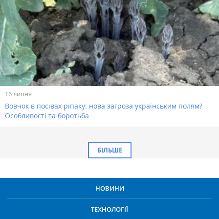
16 липня
Вовчок в посівах ріпаку: нова загроза українським полям?
Особливості та боротьба
БІЛЬШЕ
НОВИНИ
ТЕХНОЛОГІЇ