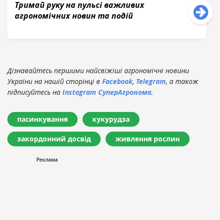
Тримай руку на пульсі важливих
агрономічних новин та подій
Дізнавайтесь першими найсвіжіші агрономічні новини
України на нашій сторінці в
Facebook
,
Telegram
, а також
підписуйтесь на
Instagram СуперАгронома
.
пасинкування
кукурудза
закордонний досвід
живлення рослин