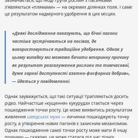
Зазначається, що іноді групи рослин з пасинками
з'являються «плямами» — на окремих ділянках поля. І саме
це результатом надмірного удобрення в цих місцях.
«Деякі дослідження показують, що бічні пагони
частіше зустрічаються на посівах, де
використовується традиційне удобрення. Однак у
цьому випадку ми можемо бачити вторинну причину
як результат розгалуження рослини та тимчасової,
дуже гарної доступності азотно-фосфорних добрив»,
— йдеться у повідомленні.
Однак зауважується, що такі ситуації трапляються досить
рідко. Найчастіше «кущення» кукурудзи стається через
пошкодження точки росту. Це може виявитись результатом
живлення
шведської мухи
— личинки пошкоджують точку
росту, а утворення нових пагонів є захисним механізмом.
Однак пошкодження самої точки росту може мати й іншу
причину — скажімо, це може статися під час пізніх