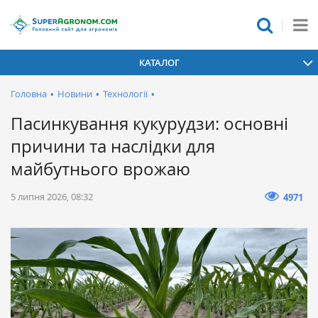
КАТАЛОГ
Головна
•
Новини
•
Технології
•
Пасинкування кукурудзи: основні
причини та наслідки для
майбутнього врожаю
5 липня 2026, 08:32
4971