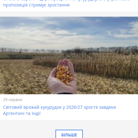
пропозиція стримує зростання
29 червня
Світовий врожай кукурудзи у 2026/27 зросте завдяки
Аргентині та Індії
БІЛЬШЕ