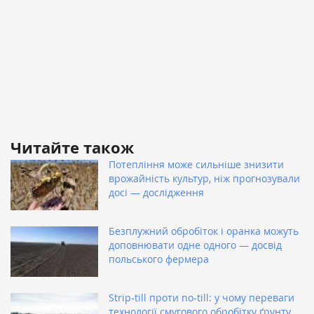
Читайте також
Потепління може сильніше знизити
врожайність культур, ніж прогнозували
досі — дослідження
Безплужний обробіток і оранка можуть
доповнювати одне одного — досвід
польського фермера
Strip-till проти no-till: у чому переваги
технології смугового обробітку ґрунту