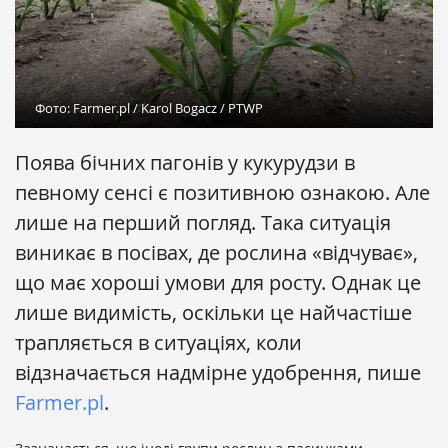
Фото: Farmer.pl / Karol Bogacz / PTWP
Поява бічних пагонів у кукурудзи в
певному сенсі є позитивною ознакою. Але
лише на перший погляд. Така ситуація
виникає в посівах, де рослина «відчуває»,
що має хороші умови для росту. Однак це
лише видимість, оскільки це найчастіше
трапляється в ситуаціях, коли
відзначається надмірне удобрення, пише
Farmer.pl
.