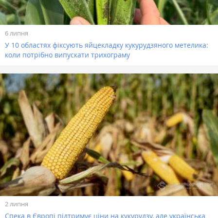
6 липня
У 10 областях фіксують яйцекладку кукурудзяного метелика:
коли потрібно випускати трихограму
2 липня
Спека в Європі підтримує ціни на кукурудзу, але українська