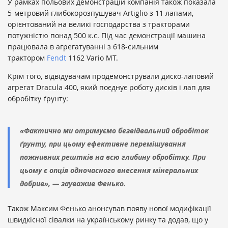
У рамках польових демонстрацій компанія також показала
5-метровий глибокорозпушувач Artiglio з 11 лапами,
орієнтований на великі господарства з тракторами
потужністю понад 500 к.с. Під час демонстрації машина
працювала в агрегатуванні з 618-сильним
трактором
Fendt
1162 Vario MT.
Крім того, відвідувачам продемонстрували диско-лаповий
агрегат Dracula 400, який поєднує роботу дисків і лап для
обробітку ґрунту:
«Фактично ми отримуємо безвідвальний обробіток
ґрунту, при цьому ефективне перемішування
пожнивних рештків на всю глибину обробітку. При
цьому є опція одночасного внесення мінеральних
добрив», — зауважив Фенько.
Також Максим Фенько анонсував появу нової модифікації
швидкісної сівалки на українському ринку та додав, що у