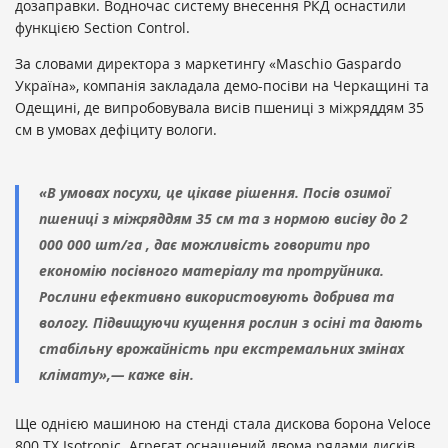
дозаправки. Водночас систему внесення РКД оснастили
функцією Section Control.
За словами директора з маркетингу «Maschio Gaspardo
Україна», компанія закладала демо-посіви на Черкащині та
Одещині, де випробовувала висів пшениці з міжряддям 35
см в умовах дефіциту вологи.
«В умовах посухи, це цікаве рішення. Посів озимої
пшениці з міжряддям 35 см та з нормою висіву до 2
000 000 шт/га , дає можливість говорити про
економію посівного матеріалу та протруйника.
Рослини ефективно використовують добрива та
вологу. Підвищуючи кущення рослин з осіні та дають
стабільну врожайність при екстремальних змінах
клімату»,
—
каже він.
Ще однією машиною на стенді стала дискова борона Veloce
800 TX Isotronic. Агрегат оснащений двома рядами дисків