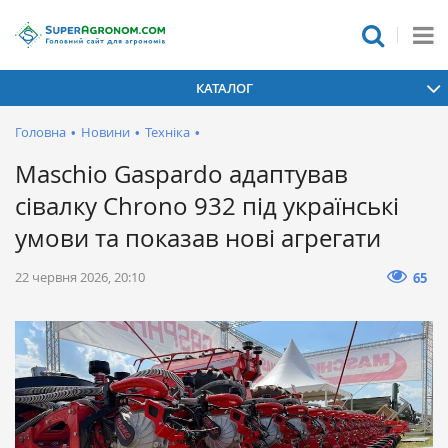
КАТАЛОГ
Головна
•
Новини
•
Техніка
•
Maschio Gaspardo адаптував
сівалку Chrono 932 під українські
умови та показав нові агрегати
22 червня 2026, 20:10
65