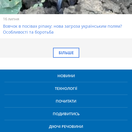
16 липня
Вовчок в посівах ріпаку: нова загроза українським полям?
Особливості та боротьба
БІЛЬШЕ
НОВИНИ
ТЕХНОЛОГІЇ
ПОЧИТАТИ
ПОДИВИТИСЬ
ДІЮЧІ РЕЧОВИНИ