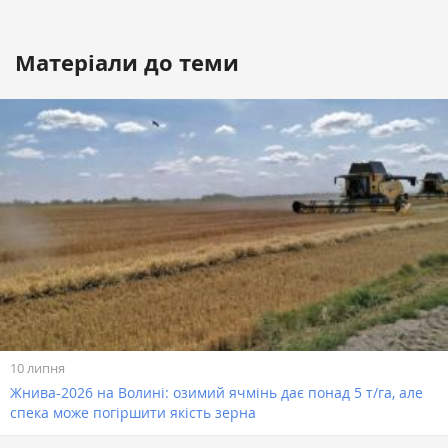
Матеріали до теми
10 липня
Жнива-2026 на Волині: озимий ячмінь дає понад 5 т/га, але
спека може погіршити якість зерна