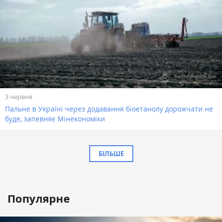
3 червня
Пальне в Україні через додавання біоетанолу дорожчати не
буде, запевняє Мінекономіки
БІЛЬШЕ
Популярне