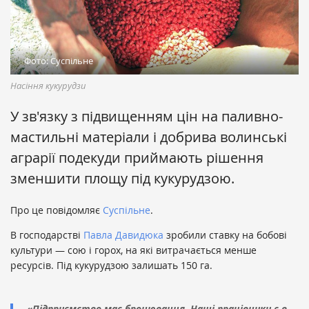
Фото: Суспільне
Насіння кукурудзи
У зв'язку з підвищенням цін на паливно-
мастильні матеріали і добрива волинські
аграрії подекуди приймають рішення
зменшити площу під кукурудзою.
Про це повідомляє
Суспільне
.
В господарстві
Павла Давидюка
зробили ставку на бобові
культури — сою і горох, на які витрачається менше
ресурсів. Під кукурудзою залишать 150 га.
«Підприємство має бронювання. Наші працівники є в