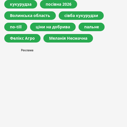
кукурудза
посівна 2026
Волинська область
сівба кукурудзи
no-till
ціни на добрива
пальне
Фелікс Агро
Меланія Несмачна