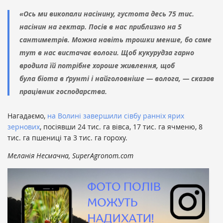
«Ось ми викопали насінину, густота десь 75 тис.
насінин на гектар. Посів в нас приблизно на 5
сантиметрів. Можна навіть трошки менше, бо саме
тут в нас вистачає вологи. Щоб кукурудза гарно
вродила їй потрібне хороше живлення, щоб
була біота в ґрунті і найголовніше — волога, — сказав
працівник господарства.
Нагадаємо,
на Волині
завершили сівбу ранніх ярих
зернових
, посіявши 24 тис. га вівса, 17 тис. га ячменю, 8
тис. га пшениці та 3 тис. га гороху.
Меланія Несмачна, SuperAgronom.com