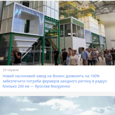
29 червня
Новий насіннєвий завод на Волині дозволить на 100%
забезпечити потреби фермерів західного регіону в радіусі
близько 200 км — Ярослав Мазуренко