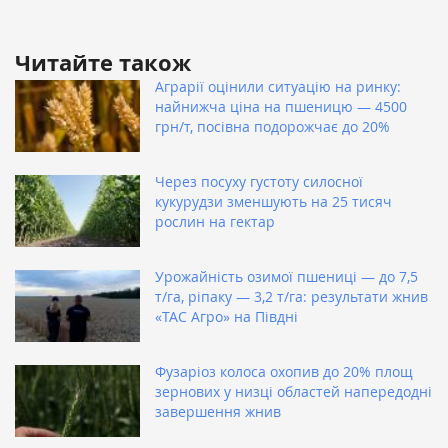
Читайте також
Аграрії оцінили ситуацію на ринку:
найнижча ціна на пшеницю — 4500
грн/т, посівна подорожчає до 20%
Через посуху густоту силосної
кукурудзи зменшують на 25 тисяч
рослин на гектар
Урожайність озимої пшениці — до 7,5
т/га, ріпаку — 3,2 т/га: результати жнив
«ТАС Агро» на Півдні
Фузаріоз колоса охопив до 20% площ
зернових у низці областей напередодні
завершення жнив