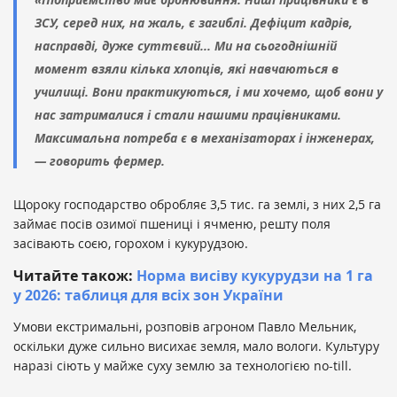
ЗСУ, серед них, на жаль, є загиблі. Дефіцит кадрів,
насправді, дуже суттєвий... Ми на сьогоднішній
момент взяли кілька хлопців, які навчаються в
училищі. Вони практикуються, і ми хочемо, щоб вони у
нас затрималися і стали нашими працівниками.
Максимальна потреба є в механізаторах і інженерах,
— говорить фермер.
Щороку господарство обробляє 3,5 тис. га землі, з них 2,5 га
займає посів озимої пшениці і ячменю, решту поля
засівають соєю, горохом і кукурудзою.
Читайте також:
Норма висіву кукурудзи на 1 га
у 2026: таблиця для всіх зон України
Умови екстримальні, розповів агроном Павло Мельник,
оскільки дуже сильно висихає земля, мало вологи. Культуру
наразі сіють у майже суху землю за технологією no-till.