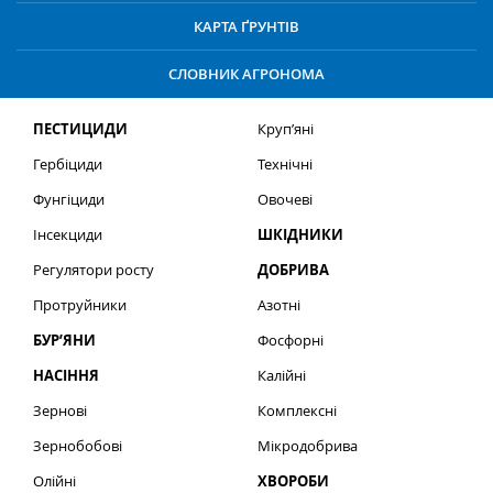
КАРТА ҐРУНТІВ
СЛОВНИК АГРОНОМА
ПЕСТИЦИДИ
Круп’яні
Гербіциди
Технічні
Фунгіциди
Овочеві
Інсекциди
ШКІДНИКИ
Регулятори росту
ДОБРИВА
Протруйники
Азотні
БУР’ЯНИ
Фосфорні
НАСІННЯ
Калійні
Зернові
Комплексні
Зернобобові
Мікродобрива
Олійні
ХВОРОБИ