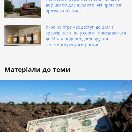
дефіцитом дизпального: які прогнози
врожаю пшениці
Україна отримає доступ до 2 млн
зразків насіння: у серпні приєднається
до Міжнародного договору про
генетичні ресурси рослин
Матеріали до теми