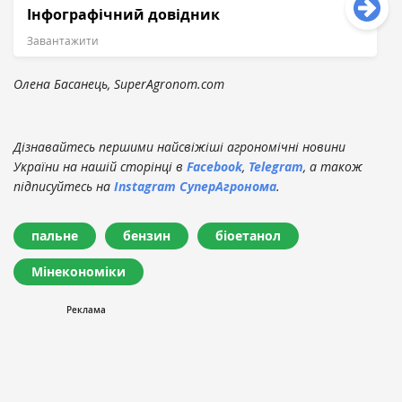
Інфографічний довідник
Завантажити
Олена Басанець, SuperAgronom.com
Дізнавайтесь першими найсвіжіші агрономічні новини
України на нашій сторінці в
Facebook
,
Telegram
, а також
підписуйтесь на
Instagram СуперАгронома
.
пальне
бензин
біоетанол
Мінекономіки