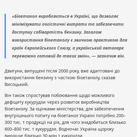
«Біоетанол виробляється в Україні, що дозволяє
мінімізувати логістичні витрати та забезпечити
доступну собівартість бензину. Загалом
використання біоетанолу є звичною практикою для
країн Європейського Союзу, а український автопарк
переважно готовий до таких змін», — зазначив він.
Двигуни, випущені після 2000 року, вже адаптовані до
використання бензину з часткою біоетанолу, сказав
Висоцький.
Він також спростував побоювання щодо можливого
дефіциту кукурудзи через розвиток виробництва
біоетанолу. За оцінками міністерства, для забезпечення
внутрішнього попиту на біоетанол Україні потрібно 200–
300 тис. т продукції на рік, для чого знадобиться близько
600–800 тис. т кукурудзи. Водночас Україна щороку
вирощує близько 30 млн т кукурудзи.