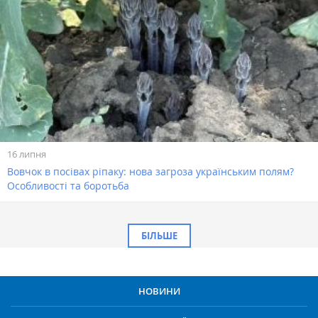
16 липня
Вовчок в посівах ріпаку: нова загроза українським полям?
Особливості та боротьба
БІЛЬШЕ
НОВИНИ