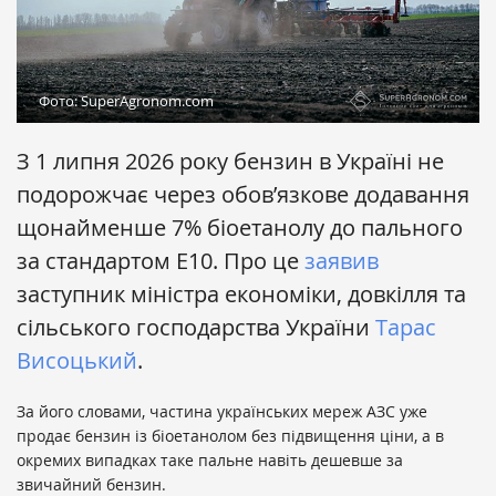
Фото: SuperAgronom.com
З 1 липня 2026 року бензин в Україні не
подорожчає через обов’язкове додавання
щонайменше 7% біоетанолу до пального
за стандартом Е10. Про це
заявив
заступник міністра економіки, довкілля та
сільського господарства України
Тарас
Висоцький
.
За його словами, частина українських мереж АЗС уже
продає бензин із біоетанолом без підвищення ціни, а в
окремих випадках таке пальне навіть дешевше за
звичайний бензин.