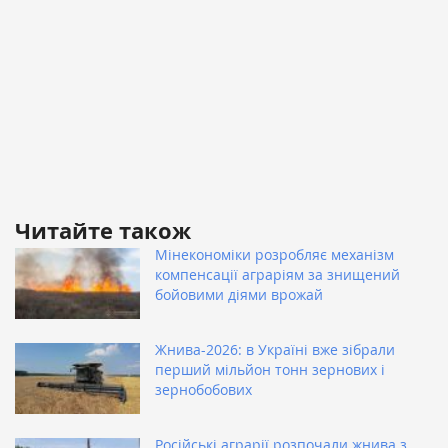
Читайте також
Мінекономіки розробляє механізм
компенсації аграріям за знищений
бойовими діями врожай
Жнива-2026: в Україні вже зібрали
перший мільйон тонн зернових і
зернобобових
Російські аграрії розпочали жнива з