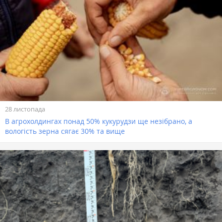
28 листопада
В агрохолдингах понад 50% кукурудзи ще незібрано, а
вологість зерна сягає 30% та вище