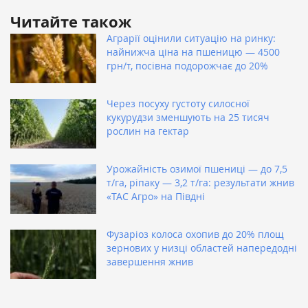
Читайте також
Аграрії оцінили ситуацію на ринку:
найнижча ціна на пшеницю — 4500
грн/т, посівна подорожчає до 20%
Через посуху густоту силосної
кукурудзи зменшують на 25 тисяч
рослин на гектар
Урожайність озимої пшениці — до 7,5
т/га, ріпаку — 3,2 т/га: результати жнив
«ТАС Агро» на Півдні
Фузаріоз колоса охопив до 20% площ
зернових у низці областей напередодні
завершення жнив