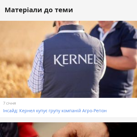
Матеріали до теми
7 січня
Інсайд: Кернел купує групу компаній Агро-Регіон