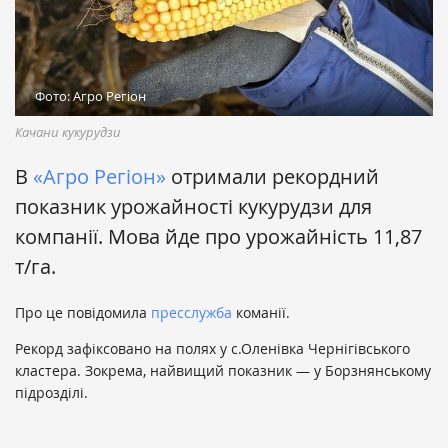
Фото: Агро Регіон
Качани кукурудзи
В
«Агро Регіон»
отримали рекордний
показник урожайності кукурудзи для
компанії. Мова йде про урожайність 11,87
т/га.
Про це повідомила
пресслужба
команії.
Рекорд зафіксовано на полях у с.Оленівка Чернігівського
кластера. Зокрема, найвищий показник — у Борзнянському
підрозділі.