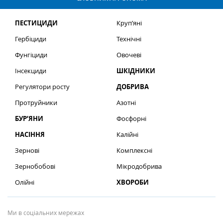
ПЕСТИЦИДИ
Круп’яні
Гербіциди
Технічні
Фунгіциди
Овочеві
Інсекциди
ШКІДНИКИ
Регулятори росту
ДОБРИВА
Протруйники
Азотні
БУР’ЯНИ
Фосфорні
НАСІННЯ
Калійні
Зернові
Комплексні
Зернобобові
Мікродобрива
Олійні
ХВОРОБИ
Ми в соціальних мережах