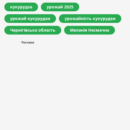
кукурудза
урожай 2025
урожай кукурудзи
урожайність кукурудзи
Чернігівська область
Меланія Несмачна