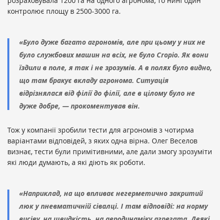
розраховувала 1200 га на одного агронома, то нині один
контролює площу в 2500-3000 га.
«Було дуже багато агрономів, але при цьому у них не
було службових машин на всіх, не було Cropio. Як вони
їздили в поле, я так і не зрозумів. А в полях було видно,
що там бракує вкладу агронома. Ситуація
відрізнялася від філії до філії, але в цілому було не
дуже добре, — прокоментував він.
Тож у компанії зробили тести для агрономів з чотирма
варіантами відповідей, з яких одна вірна. Олег Веселов
визнає, тести були примітивними, але дали змогу зрозуміти
які люди думають, а які діють як роботи.
«Наприклад, на що впливає негерметично закритий
люк у пневматичній сівалці. І там відповіді: на норму
висіву, на швидкість, на аеродинаміку агрегата. Деякі