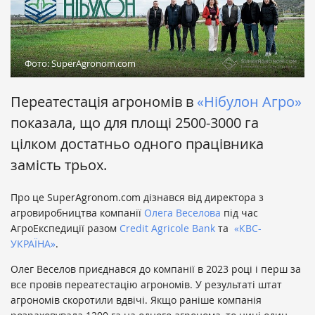
Фото: SuperAgronom.com
Переатестація агрономів в
«Нібулон Агро»
показала, що для площі 2500-3000 га
цілком достатньо одного працівника
замість трьох.
Про це SuperAgronom.com дізнався від директора з
агровиробництва компанії
Олега Веселова
під час
АгроЕкспедиції разом
Credit Agricole Bank
та
«КВС-
УКРАЇНА»
.
Олег Веселов приєднався до компанії в 2023 році і перш за
все провів переатестацію агрономів. У результаті штат
агрономів скоротили вдвічі. Якщо раніше компанія