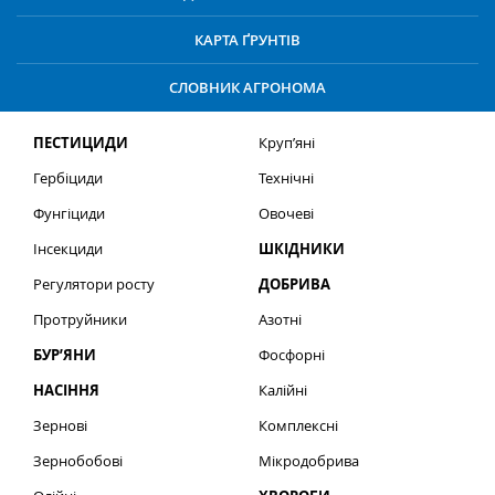
КАРТА ҐРУНТІВ
СЛОВНИК АГРОНОМА
ПЕСТИЦИДИ
Круп’яні
Гербіциди
Технічні
Фунгіциди
Овочеві
Інсекциди
ШКІДНИКИ
Регулятори росту
ДОБРИВА
Протруйники
Азотні
БУР’ЯНИ
Фосфорні
НАСІННЯ
Калійні
Зернові
Комплексні
Зернобобові
Мікродобрива