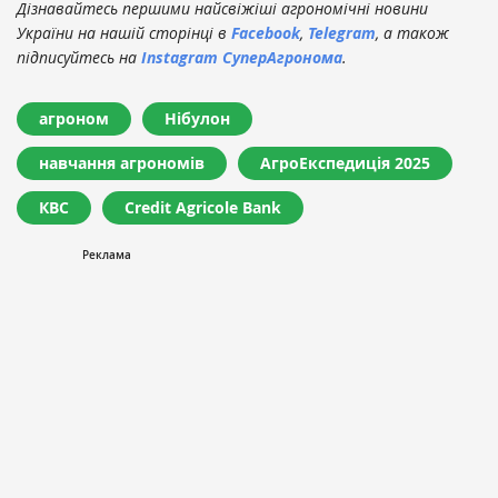
Дізнавайтесь першими найсвіжіші агрономічні новини
України на нашій сторінці в
Facebook
,
Telegram
, а також
підписуйтесь на
Instagram СуперАгронома
.
агроном
Нібулон
навчання агрономів
АгроЕкспедиція 2025
КВС
Credit Agricole Bank