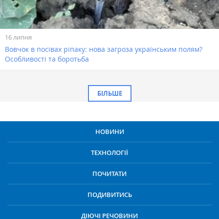
16 липня
Вовчок в посівах ріпаку: нова загроза українським полям?
Особливості та боротьба
БІЛЬШЕ
НОВИНИ
ТЕХНОЛОГІЇ
ПОЧИТАТИ
ПОДИВИТИСЬ
ДІЮЧІ РЕЧОВИНИ