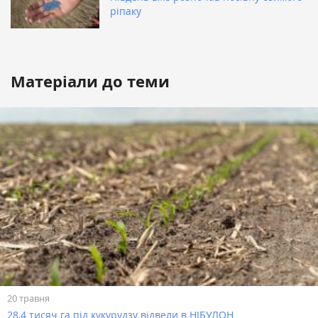
ріпаку
Матеріали до теми
20 травня
28,4 тисяч га під кукурудзу відвели в НІБУЛОН