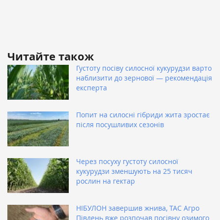
Читайте також
Густоту посіву силосної кукурудзи варто
наблизити до зернової — рекомендація
експерта
Попит на силосні гібриди жита зростає
після посушливих сезонів
Через посуху густоту силосної
кукурудзи зменшують на 25 тисяч
рослин на гектар
НІБУЛОН завершив жнива, ТАС Агро
Південь вже розпочав посівну озимого