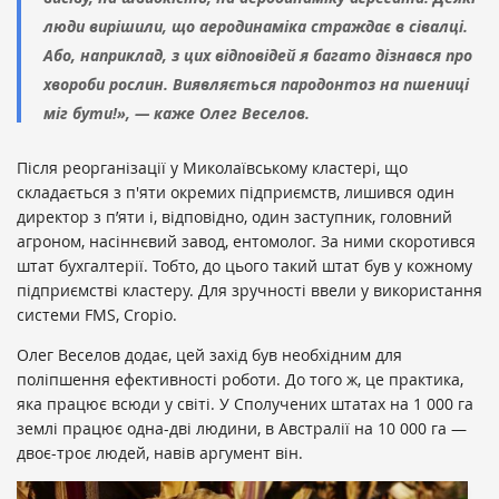
люди вирішили, що аеродинаміка страждає в сівалці.
Або, наприклад, з цих відповідей я багато дізнався про
хвороби рослин. Виявляється пародонтоз на пшениці
міг бути!», — каже Олег Веселов.
Після реорганізації у Миколаївському кластері, що
складається з п'яти окремих підприємств, лишився один
директор з п’яти і, відповідно, один заступник, головний
агроном, насіннєвий завод, ентомолог. За ними скоротився
штат бухгалтерії. Тобто, до цього такий штат був у кожному
підприємстві кластеру. Для зручності ввели у використання
системи FMS, Cropio.
Олег Веселов додає, цей захід був необхідним для
поліпшення ефективності роботи. До того ж, це практика,
яка працює всюди у світі. У Сполучених штатах на 1 000 га
землі працює одна-дві людини, в Австралії на 10 000 га —
двоє-троє людей, навів аргумент він.