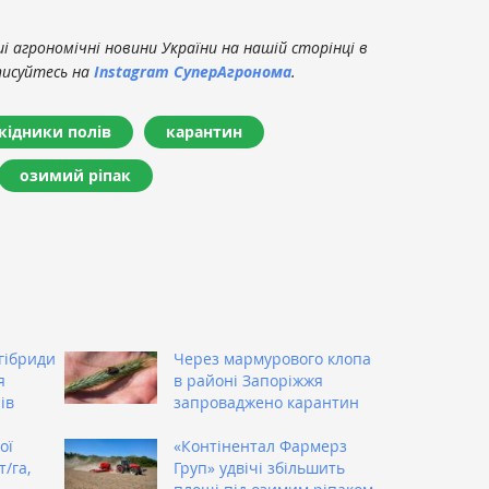
 агрономічні новини України на нашій сторінці в
писуйтесь на
Instagram СуперАгронома
.
кідники полів
карантин
озимий ріпак
гібриди
Через мармурового клопа
я
в районі Запоріжжя
ів
запроваджено карантин
ої
«Контінентал Фармерз
/га,
Груп» удвічі збільшить