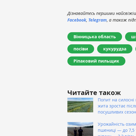
Дізнавайтесь першими найсвіжіші
Facebook
,
Telegram
, а також під
Вінницька область
ш
посіви
кукурудза
Ріпаковий пильщик
Читайте також
Попит на силосні 
жита зростає післ
посушливих сезон
Урожайність озим
пшениці — до 7,5 т