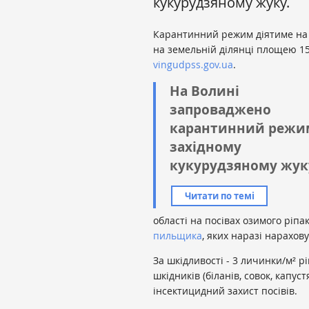
кукурудзяному жуку.
Карантинний режим діятиме на те
на земельній ділянці площею 15
vingudpss.gov.ua
.
На Волині
запроваджено
карантинний режи
західному
кукурудзяному жук
Читати по темі
області на посівах озимого ріп
пильщика
, яких наразі нараховує
За шкідливості - 3 личинки/м² р
шкідників (біланів, совок, капус
інсектицидний захист посівів.