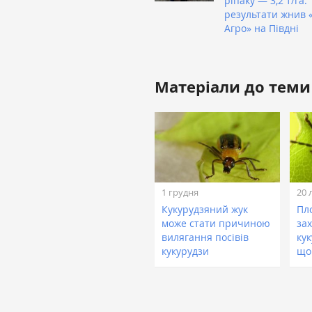
ріпаку — 3,2 т/га:
результати жнив 
Агро» на Півдні
Матеріали до теми
1 грудня
20 
Кукурудзяний жук
Пл
може стати причиною
за
вилягання посівів
ку
кукурудзи
що