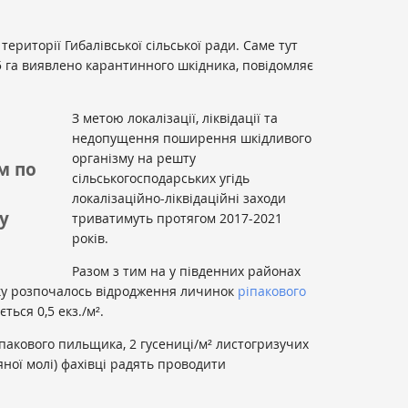
риторії Гибалівської сільської ради. Саме тут
 га виявлено карантинного шкідника, повідомляє
З метою локалізації, ліквідації та
недопущення поширення шкідливого
організму на решту
м по
сільськогосподарських угідь
локалізаційно-ліквідаційні заходи
у
триватимуть протягом 2017-2021
років.
Разом з тим на у південних районах
аку розпочалось відродження личинок
ріпакового
ться 0,5 екз./м².
іпакового пильщика, 2 гусениці/м² листогризучих
тяної молі) фахівці радять проводити