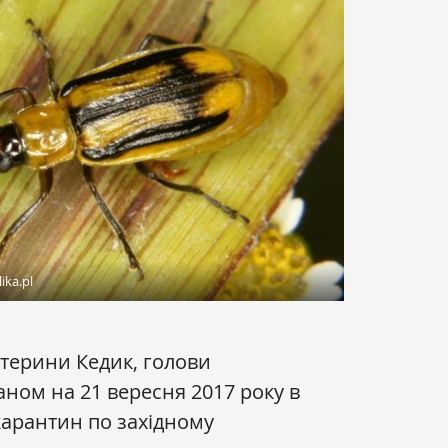
ika.pl
терини Кедик, голови
аном на 21 вересня 2017 року в
арантин по західному