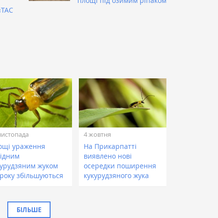
площі під озимим ріпаком
«ТАС
листопада
4 жовтня
ощі ураження
На Прикарпатті
хідним
виявлено нові
курудзяним жуком
осередки поширення
року збільшуються
кукурудзяного жука
БІЛЬШЕ