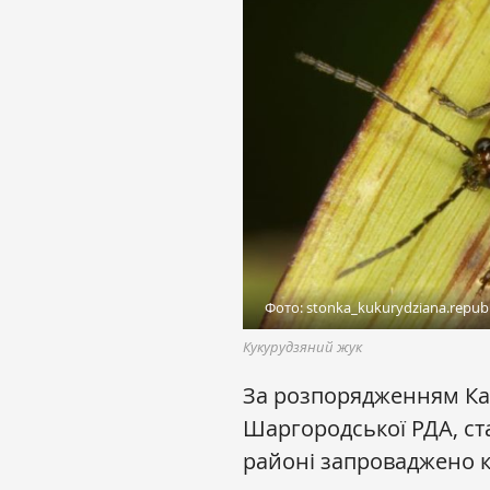
Фото: stonka_kukurydziana.republ
Кукурудзяний жук
За розпорядженням Ка
Шаргородської
РДА, ст
районі запроваджено к