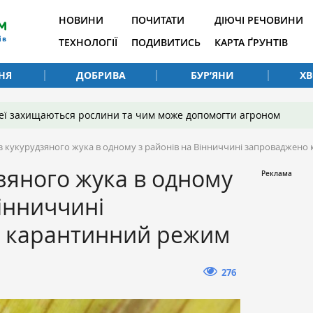
НОВИНИ
ПОЧИТАТИ
ДІЮЧІ РЕЧОВИНИ
ТЕХНОЛОГІЇ
ПОДИВИТИСЬ
КАРТА ҐРУНТІВ
НЯ
ДОБРИВА
БУР’ЯНИ
Х
 неї захищаються рослини та чим може допомогти агроном
з кукурудзяного жука в одному з районів на Вінниччині запроваджен
зяного жука в одному
Вінниччині
 карантинний режим
276