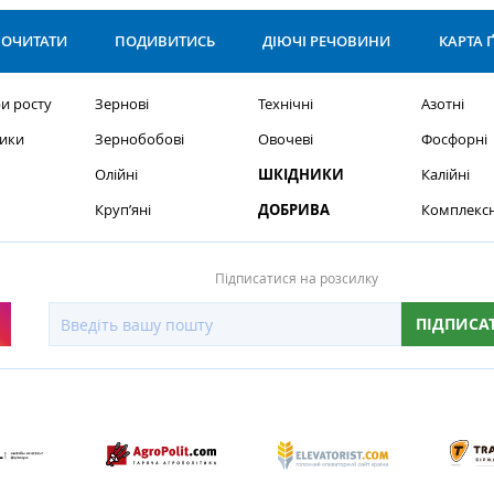
ОЧИТАТИ
ПОДИВИТИСЬ
ДІЮЧІ РЕЧОВИНИ
КАРТА 
и росту
Зернові
Технічні
Азотні
ики
Зернобобові
Овочеві
Фосфорні
Олійні
ШКІДНИКИ
Калійні
Круп’яні
ДОБРИВА
Комплексн
Підписатися на розсилку
ПІДПИСА