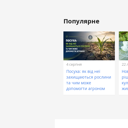
Популярне
4 серпня
22 
Посуха: як від неї
Нов
захищаються рослини
рі
та чим може
кул
допомогти агроном
жи