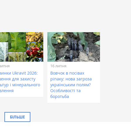
липня
16 липня
инки Ukravit 2026:
Вовчок в посівах
шення для захисту
ріпаку: нова загроза
ьтур і мінерального
українським полям?
влення
Особливості та
боротьба
БІЛЬШЕ