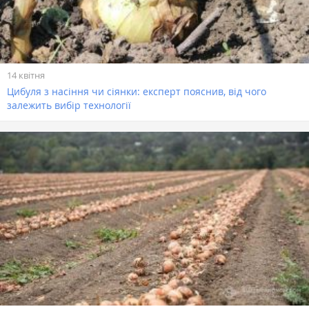
14 квітня
Цибуля з насіння чи сіянки: експерт пояснив, від чого
залежить вибір технології