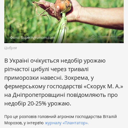
Фото: SuperAgronom.com
Цибуля
В Україні очікується недобір урожаю
ріпчастої цибулі через тривалі
приморозки навесні. Зокрема, у
фермерському господарстві «Скорук М. А.»
на Дніпропетровщині повідомляють про
недобір 20-25% урожаю.
Про це розповів головний агроном господарства Віталій
Морозов, у інтерв’ю
журналу «Плантатор».