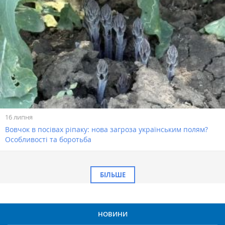
16 липня
Вовчок в посівах ріпаку: нова загроза українським полям?
Особливості та боротьба
БІЛЬШЕ
НОВИНИ