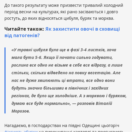
До такого результату може призвести тривалий холодний
період весни на культурах, які рано засіваються і довго
ростуть, до яких відносяться цибуля, буряк та морква.
Читайте також:
Як захистити овочі в сховищі
від патогенів?
«У травні цибуля була ще в фазі 3-4 листків, хоча
мала бути 5-6. Якщо її почати сильно годувати,
рослина все одно не візьме в себе все відразу, а лише
стільки, скільки відведено на повну вегетацію. Але
нас не дуже хвилюють ці втрати, все одно вони
будуть значно більшими в північних і західних
регіонах, де було ще холодніше. А з морквою і буряком,
думаю все буде нормально», — розповів Віталій
Морозов.
Нагадаємо, в господарствах на півдні Одещині цьогоріч
фіксують збитки
на вирощуванні картоплі та прогнозують,