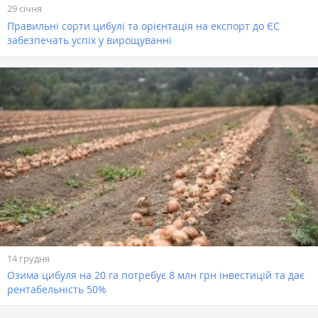
29 січня
Правильні сорти цибулі та орієнтація на експорт до ЄС
забезпечать успіх у вирощуванні
14 грудня
Озима цибуля на 20 га потребує 8 млн грн інвестицій та дає
рентабельність 50%