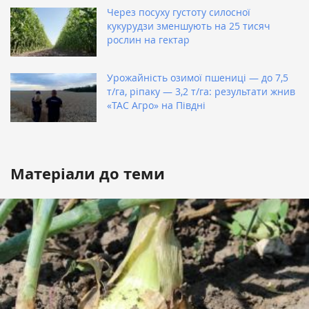
Через посуху густоту силосної
кукурудзи зменшують на 25 тисяч
рослин на гектар
Урожайність озимої пшениці — до 7,5
т/га, ріпаку — 3,2 т/га: результати жнив
«ТАС Агро» на Півдні
Матеріали до теми