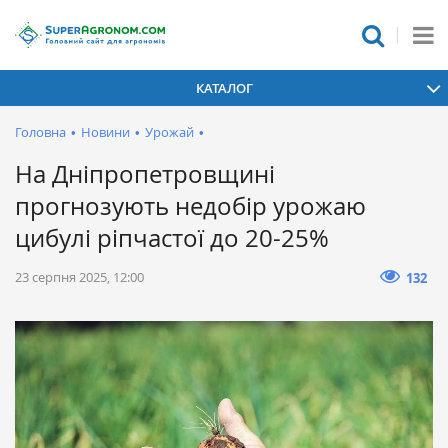
КАТАЛОГ
Головна
•
Новини
•
Урожай
•
На Дніпропетровщині
прогнозують недобір урожаю
цибулі ріпчастої до 20-25%
23 серпня 2025, 12:00
132