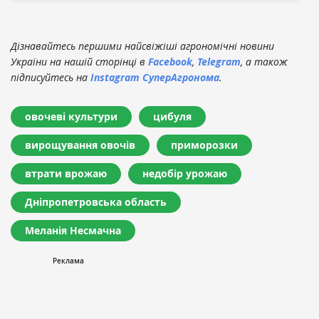
Дізнавайтесь першими найсвіжіші агрономічні новини
України на нашій сторінці в
Facebook
,
Telegram
, а також
підписуйтесь на
Instagram СуперАгронома
.
овочеві культури
цибуля
вирощування овочів
приморозки
втрати врожаю
недобір урожаю
Дніпропетровська область
Меланія Несмачна