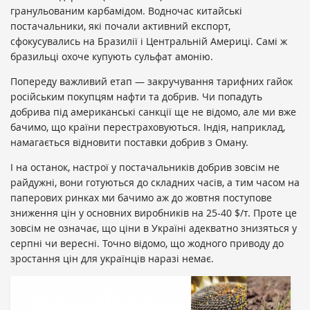
гранульованим карбамідом. Водночас китайські
постачальники, які почали активний експорт,
сфокусувались на Бразилії і Центральній Америці. Самі ж
бразильці охоче купують сульфат амонію.
Попереду важливий етап — закручування тарифних гайок
російським покупцям нафти та добрив. Чи попадуть
добрива під американські санкції ще не відомо, але ми вже
бачимо, що країни перестраховуються. Індія, наприклад,
намагається відновити поставки добрив з Оману.
І на останок, настрої у постачальників добрив зовсім не
райдужні, вони готуються до складних часів, а тим часом на
паперових ринках ми бачимо аж до жовтня поступове
зниження цін у основних виробників на 25-40 $/т. Проте це
зовсім не означає, що ціни в Україні адекватно знизяться у
серпні чи вересні. Точно відомо, що жодного приводу до
зростання цін для українців наразі немає.