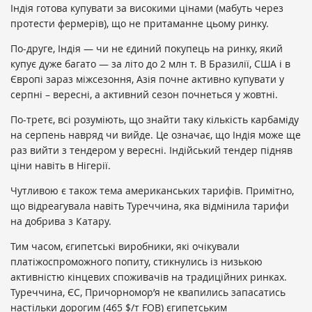
Індія готова купувати за високими цінами (мабуть через
протести фермерів), що не притаманне цьому ринку.
По-друге, Індія — чи не єдиний покупець на ринку, який
купує дуже багато — за літо до 2 млн т. В Бразилії, США і в
Європі зараз міжсезоння, Азія почне активно купувати у
серпні – вересні, а активний сезон почнеться у жовтні.
По-третє, всі розуміють, що знайти таку кількість карбаміду
на серпень навряд чи вийде. Це означає, що Індія може ще
раз вийти з тендером у вересні. Індійський тендер підняв
ціни навіть в Нігерії.
Чутливою є також тема американських тарифів. Примітно,
що відреагувала навіть Туреччина, яка відмінила тарифи
на добрива з Катару.
Тим часом, єгипетські виробники, які очікували
платіжоспроможного попиту, стикнулись із низькою
активністю кінцевих споживачів на традиційних ринках.
Туреччина, ЄС, Причорномор’я не квапились запасатись
настільки дорогим (465 $/т FOB) єгипетським