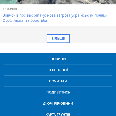
16 липня
Вовчок в посівах ріпаку: нова загроза українським полям?
Особливості та боротьба
БІЛЬШЕ
НОВИНИ
ТЕХНОЛОГІЇ
ПОЧИТАТИ
ПОДИВИТИСЬ
ДІЮЧІ РЕЧОВИНИ
КАРТА ҐРУНТІВ