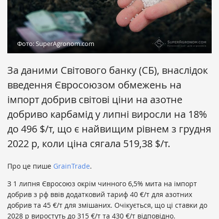
Фото: SuperAgronom.com
За даними Світового банку (СБ), внаслідок
введення Євросоюзом обмежень на
імпорт добрив світові ціни на азотне
добриво карбамід у липні виросли на 18%
до 496 $/т, що є найвищим рівнем з грудня
2022 р, коли ціна сягала 519,38 $/т.
Про це пише
GrainTrade
.
З 1 липня Євросоюз окрім чинного 6,5% мита на імпорт
добрив з рф ввів додатковий тариф 40 €/т для азотних
добрив та 45 €/т для змішаних. Очікується, що ці ставки до
2028 р виростуть до 315 €/т та 430 €/т відповідно.