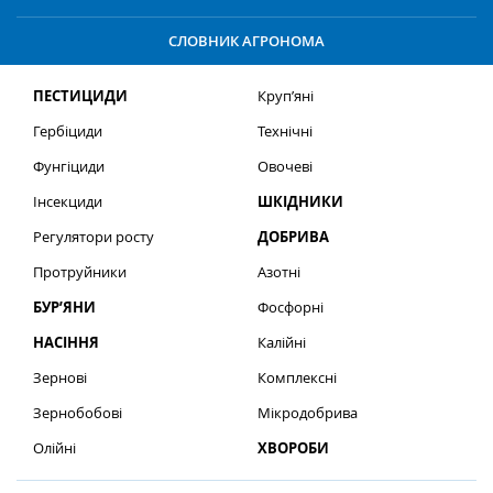
СЛОВНИК АГРОНОМА
ПЕСТИЦИДИ
Круп’яні
Гербіциди
Технічні
Фунгіциди
Овочеві
Інсекциди
ШКІДНИКИ
Регулятори росту
ДОБРИВА
Протруйники
Азотні
БУР’ЯНИ
Фосфорні
НАСІННЯ
Калійні
Зернові
Комплексні
Зернобобові
Мікродобрива
Олійні
ХВОРОБИ