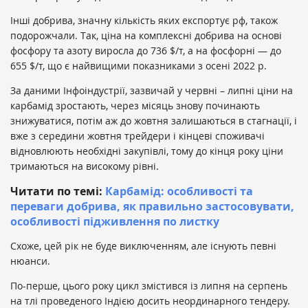
Інші добрива, значну кількість яких експортує рф, також
подорожчали. Так, ціна на комплексні добрива на основі
фосфору та азоту виросла до 736 $/т, а на фосфорні — до
655 $/т, що є найвищими показниками з осені 2022 р.
За даними Інфоіндустрії, зазвичай у червні – липні ціни на
карбамід зростають, через місяць знову починають
знижуватися, потім аж до жовтня залишаються в стагнації, і
вже з середини жовтня трейдери і кінцеві споживачі
відновлюють необхідні закупівлі, тому до кінця року ціни
тримаються на високому рівні.
Читати по темі:
Карбамід: особливості та
переваги добрива, як правильно застосовувати,
особливості підживлення по листку
Схоже, цей рік не буде виключенням, але існують певні
нюанси.
По-перше, цього року цикл змістився із липня на серпень
на тлі проведеного Індією досить неординарного тендеру.