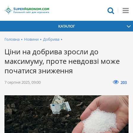
КАТАЛОГ
Головна
•
Новини
•
Добрива
•
Ціни на добрива зросли до
максимуму, проте невдовзі може
початися зниження
7 серпня 2025, 09:00
203