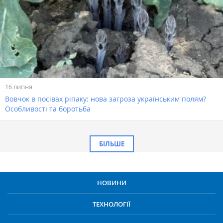
16 липня
Вовчок в посівах ріпаку: нова загроза українським полям?
Особливості та боротьба
БІЛЬШЕ
НОВИНИ
ТЕХНОЛОГІЇ