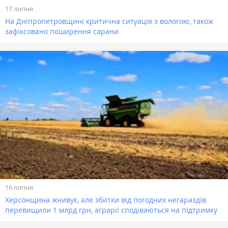
17 липня
На Дніпропетровщині критична ситуація з вологою, також
зафіксовано поширення сарани
16 липня
Херсонщина жнивує, але збитки від погодних негараздів
перевищили 1 млрд грн, аграрії сподіваються на підтримку