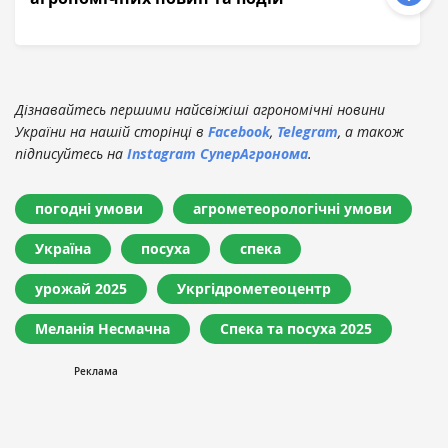
Дізнавайтесь першими найсвіжіші агрономічні новини
України на нашій сторінці в
Facebook
,
Telegram
, а також
підписуйтесь на
Instagram СуперАгронома
.
погодні умови
агрометеорологічні умови
Україна
посуха
спека
урожай 2025
Укргідрометеоцентр
Меланія Несмачна
Спека та посуха 2025