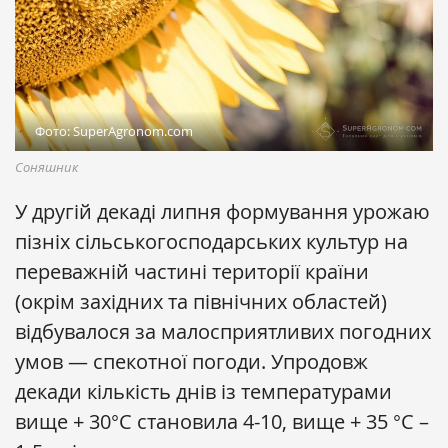
Фото: SuperAgronom.com
Соняшник
У другій декаді липня формування урожаю
пізніх сільськогосподарських культур на
переважній частині території країни
(окрім західних та північних областей)
відбувалося за малосприятливих погодних
умов — спекотної погоди. Упродовж
декади кількість днів із температурами
вище + 30°С становила 4-10, вище + 35 °С –