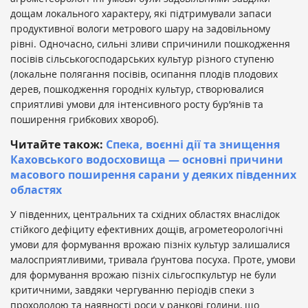
дощам локального характеру, які підтримували запаси
продуктивної вологи метрового шару на задовільному
рівні. Одночасно, сильні зливи спричинили пошкодження
посівів сільськогосподарських культур різного ступеню
(локальне полягання посівів, осипання плодів плодових
дерев, пошкодження городніх культур, створювалися
сприятливі умови для інтенсивного росту бур’янів та
поширення грибкових хвороб).
Читайте також:
Спека, воєнні дії та знищення
Каховського водосховища — основні причини
масового поширення сарани у деяких південних
областях
У південних, центральних та східних областях внаслідок
стійкого дефіциту ефективних дощів, агрометеорологічні
умови для формування врожаю пізніх культур залишалися
малосприятливими, тривала ґрунтова посуха. Проте, умови
для формування врожаю пізніх сільгоспкультур не були
критичними, завдяки чергуванню періодів спеки з
прохолодою та наявності роси у ранкові години, що